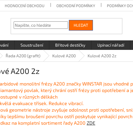
HODNOCENÍ OBCHODU
OBCHODNÍ PODMÍNKY
PODMÍNKY OC
HLEDAT
ování
Soustružení
Břitové destičky
Upínací nářadí
Řada A200 (grafit)
Kulové A200
Kulové A200 2z
ové A200 2z
arbidové monolitní frézy A200 značky WINSTAR jsou v
hodné p
iamantový povlak, který chrání ostří frézy proti opotřebení a j
ostupné v různých délkách
kvělá evakuace třísek. Redukce vibrací.
ová geometrie nástroje zvyšuje odolnost proti opotřebení, sni
íky lepšímu broušení povrchu ostří poskytuje vynikající povr
dkaz na kompletní sortiment řady A200
ZDE