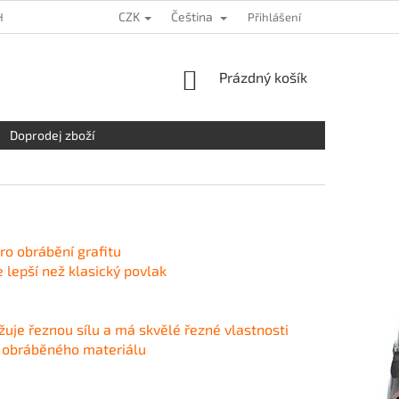
CZK
Čeština
HRANY OSOBNÍCH ÚDAJŮ
KDE NÁS NAJDETE
Přihlášení
NAPIŠTE NÁM
NÁKUPNÍ
Prázdný košík
KOŠÍK
Doprodej zboží
ro obrábění grafitu
e lepší než klasický povlak
žuje řeznou sílu a má skvělé řezné vlastnosti
ch obráběného materiálu