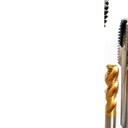
éza
Tvrdkovová 2zubá kulová fréza
kem pro
A200 s diamantovým povlakem pro
grafit průměr 6 R3
7-10 dnů
Dostupnost 7-10 dnů
 košíku
1 264 Kč
Do košíku
/ ks
210000D
Kód:
EGBSC212000D