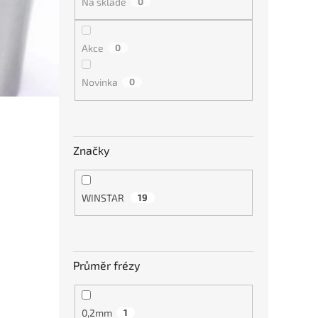
Na skladě
0
Tvrd
A200
grafi
Akce
0
Novinka
0
1 8
Značky
WINSTAR
19
Tvrd
Průměr frézy
A200
grafi
0,2mm
1