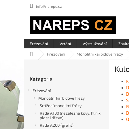
Přejít
info@nareps.cz
na
obsah
Frézování
Vrtání
Výstružování
Závit
Domů
Frézování
Monolitní karbidové frézy
P
Kul
o
Přeskočit
s
Kategorie
kategorie
K
t
D
r
Frézování
D
a
Monolitní karbidové frézy
S
n
Srážecí monolitní frézy
N
n
D
í
Řada A100 (neželezné kovy, hliník,
plast i dřevo)
O
p
a
Řada A200 (grafit)