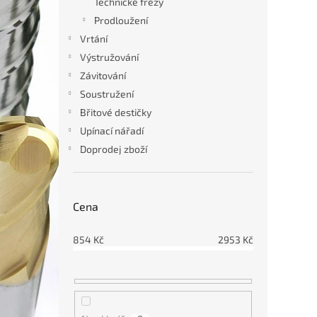
r
u
Technické frézy
o
k
Prodloužení
d
t
Vrtání
u
ů
Výstružování
Tvrd
k
A200
Závitování
t
grafi
ů
Soustružení
Břitové destičky
Upínací nářadí
1 2
Doprodej zboží
Cena
854
Kč
2953
Kč