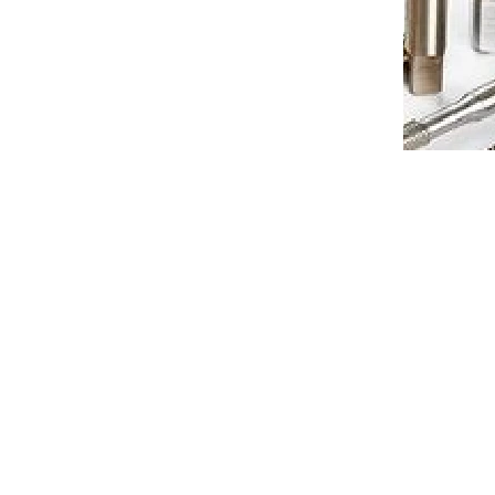
éza
Tvrdkovová 2zubá kulová fréza
kem pro
A200 s diamantovým povlakem pro
grafit průměr 12 R6
7-10 dnů
Dostupnost 7-10 dnů
 košíku
2 952 Kč
Do košíku
/ ks
240300D
Kód:
EGBSC240400D
éza
Tvrdkovová 2zubá kulová fréza
kem pro
A200 s diamantovým povlakem pro
grafit průměr 0,4 R0,2
7-10 dnů
Dostupnost 7-10 dnů