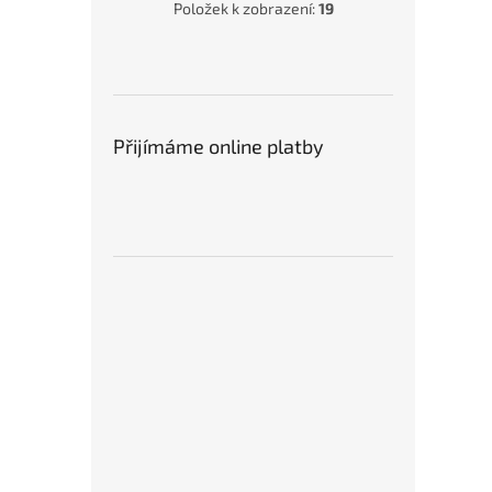
Položek k zobrazení:
19
Tvrd
Přijímáme online platby
A200
grafi
855