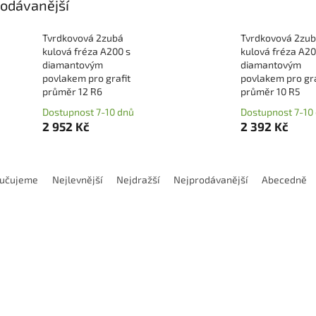
odávanější
Tvrdkovová 2zubá
Tvrdkovová 2zu
kulová fréza A200 s
kulová fréza A20
diamantovým
diamantovým
povlakem pro grafit
povlakem pro gra
průměr 12 R6
průměr 10 R5
Dostupnost 7-10 dnů
Dostupnost 7-10
2 952 Kč
2 392 Kč
učujeme
Nejlevnější
Nejdražší
Nejprodávanější
Abecedně
Kód:
EGBSC204000D
Kód:
EGBSC