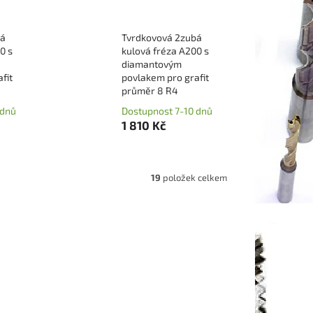
bá
Tvrdkovová 2zubá
0 s
kulová fréza A200 s
diamantovým
fit
povlakem pro grafit
průměr 8 R4
 dnů
Dostupnost 7-10 dnů
1 810 Kč
19
položek celkem
205000D
Kód:
EGBSC206000D