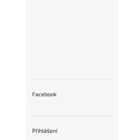
Tvrd
A200
grafi
855
Facebook
Přihlášení