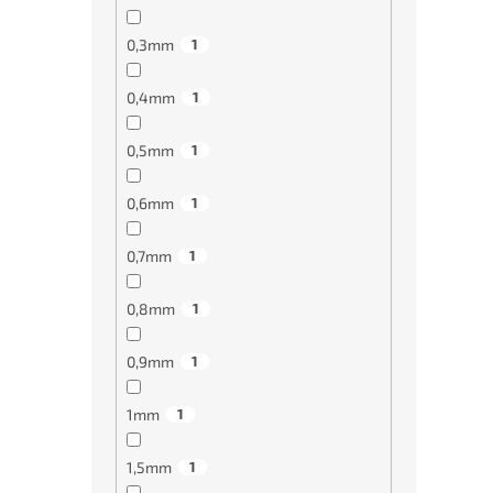
1 3
0,3mm
1
0,4mm
1
0,5mm
1
0,6mm
1
0,7mm
1
0,8mm
1
Tvrd
A200
0,9mm
1
grafi
1mm
1
919
1,5mm
1