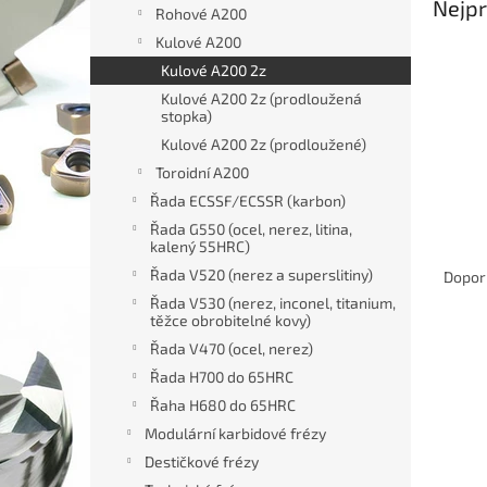
Nejpr
n
Rohové A200
e
Kulové A200
l
Kulové A200 2z
Kulové A200 2z (prodloužená
stopka)
Kulové A200 2z (prodloužené)
Toroidní A200
Řada ECSSF/ECSSR (karbon)
Řada G550 (ocel, nerez, litina,
kalený 55HRC)
Ř
a
Řada V520 (nerez a superslitiny)
Dopor
z
Řada V530 (nerez, inconel, titanium,
e
těžce obrobitelné kovy)
V
n
Řada V470 (ocel, nerez)
ý
í
Řada H700 do 65HRC
p
p
Řaha H680 do 65HRC
i
r
Modulární karbidové frézy
s
o
p
Destičkové frézy
d