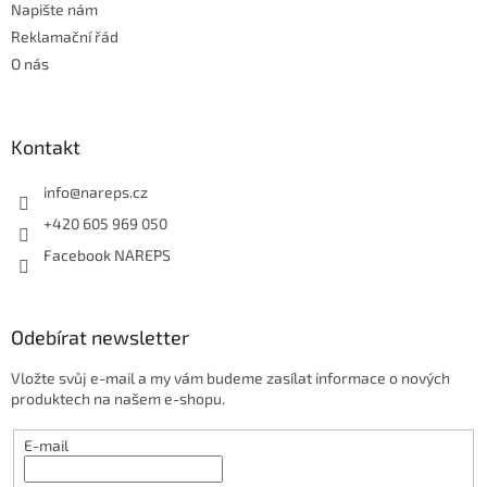
Napište nám
v
ý
Reklamační řád
p
O nás
i
s
u
Kontakt
info
@
nareps.cz
+420 605 969 050
Facebook NAREPS
Odebírat newsletter
Vložte svůj e-mail a my vám budeme zasílat informace o nových
produktech na našem e-shopu.
E-mail