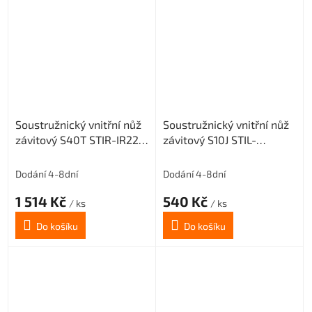
Soustružnický vnitřní nůž
Soustružnický vnitřní nůž
závitový S40T STIR-IR22
závitový S10J STIL-
(pravý) pro destičky 22 IR
ER11(levý) pro destičky 11
ER
Dodání 4-8dní
Dodání 4-8dní
1 514 Kč
540 Kč
/ ks
/ ks
Do košíku
Do košíku