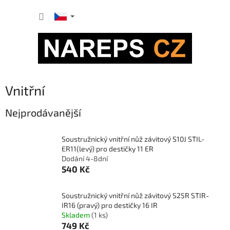
Přejít
NÁKUP
na
obsah
KOŠÍK
Vnitřní
Nejprodávanější
Soustružnický vnitřní nůž závitový S10J STIL-
ER11(levý) pro destičky 11 ER
Dodání 4-8dní
540 Kč
Soustružnický vnitřní nůž závitový S25R STIR-
IR16 (pravý) pro destičky 16 IR
Skladem
(1 ks)
749 Kč