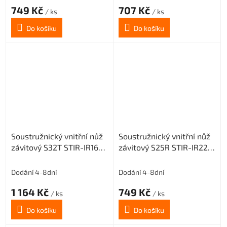
749 Kč
707 Kč
/ ks
/ ks
Do košíku
Do košíku
Soustružnický vnitřní nůž
Soustružnický vnitřní nůž
závitový S32T STIR-IR16
závitový S25R STIR-IR22
(pravý) pro destičky 16 IR
(pravý) pro destičky 22 IR
Dodání 4-8dní
Dodání 4-8dní
1 164 Kč
749 Kč
/ ks
/ ks
Do košíku
Do košíku