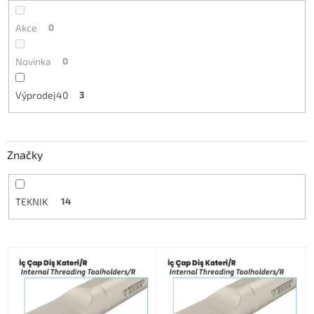
Akce
0
Novinka
0
Výprodej40
3
Značky
TEKNIK
14
V
ý
p
i