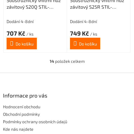
Soustružnický vnitřní nůž
Soustružnický vnitřní nůž
závitový S20Q STIL-
závitový S25R STIL-
ER16(levý) pro destičky 16
ER16(levý) pro destičky 16
ER
ER
Dodání 4-8dní
Dodání 4-8dní
707 Kč
749 Kč
/ ks
/ ks
Do košíku
Do košíku
14
položek celkem
O
v
l
Z
á
á
d
p
a
a
Informace pro vás
c
t
í
Hodnocení obchodu
í
p
r
Obchodní podmínky
v
Podmínky ochrany osobních údajů
k
Kde nás najdete
y