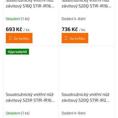
závitový S16Q STIR-IR16
závitový S20Q STIR-IR16
(pravý) pro destičky 16 IR
(pravý) pro destičky 16 IR
Skladem
(1 ks)
Dodání 4-8dní
693 Kč
736 Kč
/ ks
/ ks
Do košíku
Do košíku
Výprodej40
Soustružnický vnitřní nůž
Soustružnický vnitřní nůž
závitový S25R STIR-IR16
závitový S20Q STIR-IR22
(pravý) pro destičky 16 IR
(pravý) pro destičky 22 IR
Skladem
(1 ks)
Dodání 4-8dní