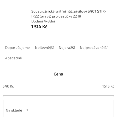
Soustružnický vnitřní nůž závitový S40T STIR-
IR22 (pravý) pro destičky 22 IR
Dodání 4-8dní
1 514 Kč
Ř
a
Doporučujeme
Nejlevnější
Nejdražší
Nejprodávanější
z
e
Abecedně
n
í
Cena
p
r
o
540
Kč
1515
Kč
d
u
k
t
Na skladě
2
ů