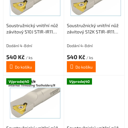
s
p
r
o
Soustružnický vnitřní nůž
Soustružnický vnitřní nůž
d
závitový S10J STIR-IR11
závitový S12K STIR-IR11
u
(pravý) pro destičky 11 IR
(pravý) pro destičky 11 IR
k
t
Dodání 4-8dní
Dodání 4-8dní
ů
540 Kč
540 Kč
/ ks
/ ks
Do košíku
Do košíku
Výprodej40
Výprodej40
Soustružnický vnitřní nůž
Soustružnický vnitřní nůž