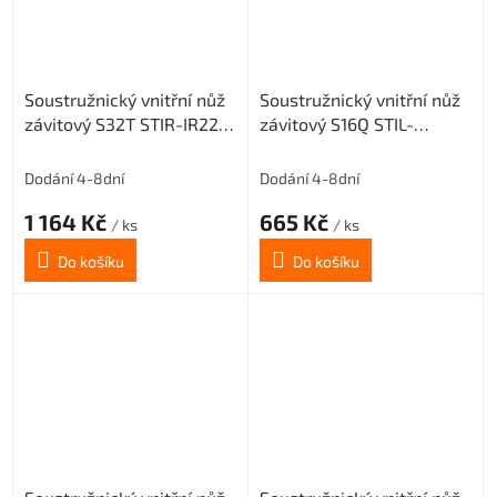
Soustružnický vnitřní nůž
Soustružnický vnitřní nůž
závitový S32T STIR-IR22
závitový S16Q STIL-
(pravý) pro destičky 22 IR
ER16(levý) pro destičky 16
ER
Dodání 4-8dní
Dodání 4-8dní
1 164 Kč
665 Kč
/ ks
/ ks
Do košíku
Do košíku