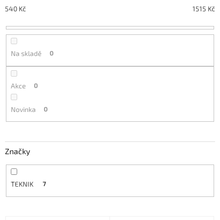
o
540
Kč
1515
Kč
d
u
k
t
Na skladě
0
ů
Akce
0
Novinka
0
Značky
TEKNIK
7