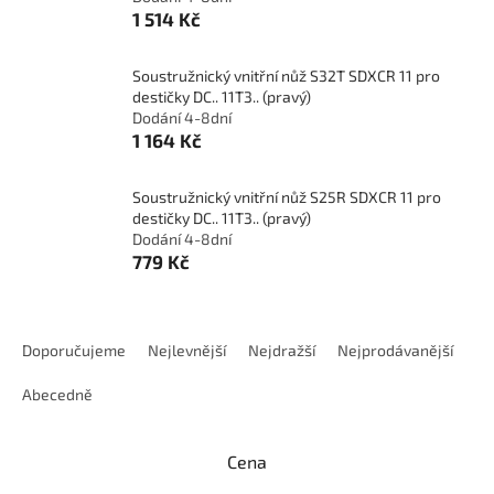
1 514 Kč
Soustružnický vnitřní nůž S32T SDXCR 11 pro
destičky DC.. 11T3.. (pravý)
Dodání 4-8dní
1 164 Kč
Soustružnický vnitřní nůž S25R SDXCR 11 pro
destičky DC.. 11T3.. (pravý)
Dodání 4-8dní
779 Kč
Ř
a
Doporučujeme
Nejlevnější
Nejdražší
Nejprodávanější
z
e
Abecedně
n
í
Cena
p
r