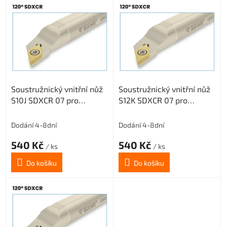
V
ý
p
i
s
p
r
o
Soustružnický vnitřní nůž
Soustružnický vnitřní nůž
d
S10J SDXCR 07 pro
S12K SDXCR 07 pro
u
destičky DC.. 0702..
destičky DC.. 0702..
k
(pravý)
(pravý)
t
Dodání 4-8dní
Dodání 4-8dní
ů
540 Kč
540 Kč
/ ks
/ ks
Do košíku
Do košíku