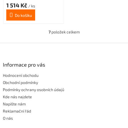
1 514 Kč
/ ks
Do košíku
7
položek celkem
O
v
l
Z
á
á
d
p
a
a
Informace pro vás
c
t
í
Hodnocení obchodu
í
p
r
Obchodní podmínky
v
Podmínky ochrany osobních údajů
k
Kde nás najdete
y
Napište nám
v
ý
Reklamační řád
p
O nás
i
s