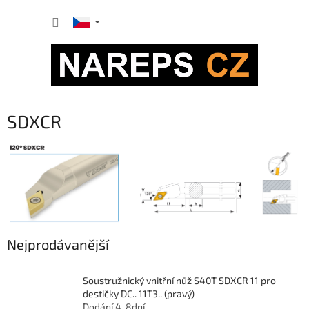
Přejít
NÁKUP
na
obsah
KOŠÍK
SDXCR
Nejprodávanější
Soustružnický vnitřní nůž S40T SDXCR 11 pro
destičky DC.. 11T3.. (pravý)
Dodání 4-8dní