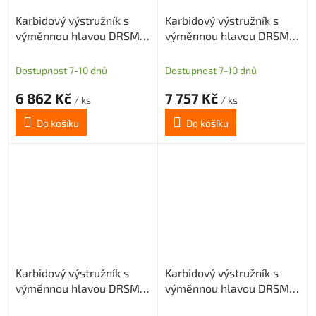
Karbidový výstružník s
Karbidový výstružník s
výměnnou hlavou DRSMN
výměnnou hlavou DRSMN
16,01, H7 pro průch. i sl.
16,01, H7 pro průch. i sl.
díru
díru
Dostupnost 7-10 dnů
Dostupnost 7-10 dnů
6 862 Kč
7 757 Kč
/ ks
/ ks
Do košíku
Do košíku
Karbidový výstružník s
Karbidový výstružník s
výměnnou hlavou DRSMN
výměnnou hlavou DRSMN
16,99, H7 pro průch. i sl.
16,99, H7 pro průch. i sl.