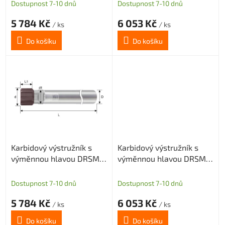
díru
díru
t
Dostupnost 7-10 dnů
Dostupnost 7-10 dnů
ů
5 784 Kč
6 053 Kč
/ ks
/ ks
Do košíku
Do košíku
Karbidový výstružník s
Karbidový výstružník s
výměnnou hlavou DRSMN
výměnnou hlavou DRSMN
13, H7 pro průch. i sl. díru
13, H7 pro průch. i sl. díru
Dostupnost 7-10 dnů
Dostupnost 7-10 dnů
5 784 Kč
6 053 Kč
/ ks
/ ks
Do košíku
Do košíku