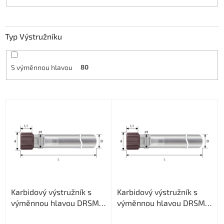
Typ Výstružníku
S výměnnou hlavou
80
V
ý
p
i
s
p
r
o
Karbidový výstružník s
Karbidový výstružník s
d
výměnnou hlavou DRSMN
výměnnou hlavou DRSMN
u
12,99, H7 pro průch. i sl.
12,99, H7 pro průch. i sl.
k