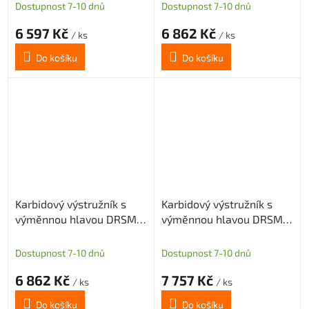
díru
díru
Dostupnost 7-10 dnů
Dostupnost 7-10 dnů
6 597 Kč
6 862 Kč
/ ks
/ ks
Do košíku
Do košíku
Karbidový výstružník s
Karbidový výstružník s
výměnnou hlavou DRSMN
výměnnou hlavou DRSMN
15,01, H7 pro průch. i sl.
15,01, H7 pro průch. i sl.
díru
díru
Dostupnost 7-10 dnů
Dostupnost 7-10 dnů
6 862 Kč
7 757 Kč
/ ks
/ ks
Do košíku
Do košíku