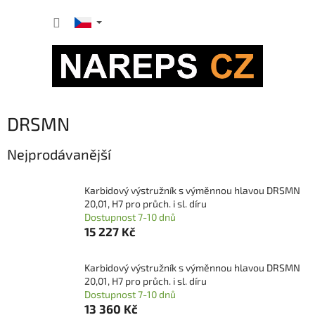
Přejít
NÁKUP
na
obsah
KOŠÍK
DRSMN
Nejprodávanější
Karbidový výstružník s výměnnou hlavou DRSMN
20,01, H7 pro průch. i sl. díru
Dostupnost 7-10 dnů
15 227 Kč
Karbidový výstružník s výměnnou hlavou DRSMN
20,01, H7 pro průch. i sl. díru
Dostupnost 7-10 dnů
13 360 Kč