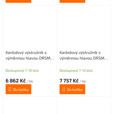
Karbidový výstružník s
Karbidový výstružník s
výměnnou hlavou DRSMN
výměnnou hlavou DRSMN
14,99, H7 pro průch. i sl.
14,99, H7 pro průch. i sl.
díru
díru
Dostupnost 7-10 dnů
Dostupnost 7-10 dnů
6 862 Kč
7 757 Kč
/ ks
/ ks
Do košíku
Do košíku