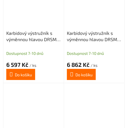
Karbidový výstružník s
Karbidový výstružník s
výměnnou hlavou DRSMN
výměnnou hlavou DRSMN
15, H7 pro průch. i sl. díru
15, H7 pro průch. i sl. díru
Dostupnost 7-10 dnů
Dostupnost 7-10 dnů
6 597 Kč
6 862 Kč
/ ks
/ ks
Do košíku
Do košíku