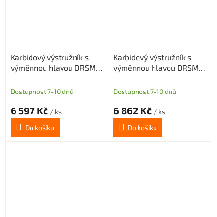
Karbidový výstružník s
Karbidový výstružník s
výměnnou hlavou DRSMN
výměnnou hlavou DRSMN
16,01, H7 pro průch. i sl.
16,01, H7 pro průch. i sl.
díru
díru
Dostupnost 7-10 dnů
Dostupnost 7-10 dnů
6 597 Kč
6 862 Kč
/ ks
/ ks
Do košíku
Do košíku