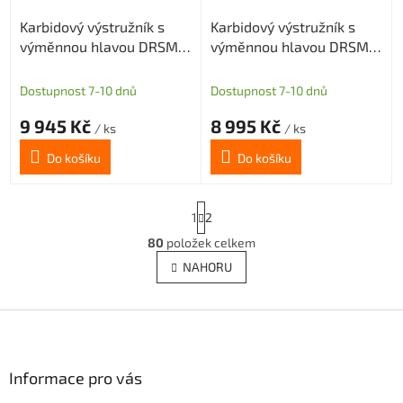
Karbidový výstružník s
Karbidový výstružník s
výměnnou hlavou DRSMN
výměnnou hlavou DRSMN
17,01, H7 pro průch. i sl.
17,99, H7 pro průch. i sl.
díru
díru
Dostupnost 7-10 dnů
Dostupnost 7-10 dnů
9 945 Kč
8 995 Kč
/ ks
/ ks
Do košíku
Do košíku
S
1
2
t
r
80
položek celkem
O
á
v
NAHORU
n
l
k
á
o
v
Z
d
á
a
á
n
c
p
í
í
a
Informace pro vás
p
t
r