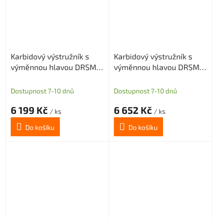
Karbidový výstružník s
Karbidový výstružník s
výměnnou hlavou DRSMN
výměnnou hlavou DRSMN
13,99, H7 pro průch. i sl.
13,99, H7 pro průch. i sl.
díru
díru
Dostupnost 7-10 dnů
Dostupnost 7-10 dnů
6 199 Kč
6 652 Kč
/ ks
/ ks
Do košíku
Do košíku