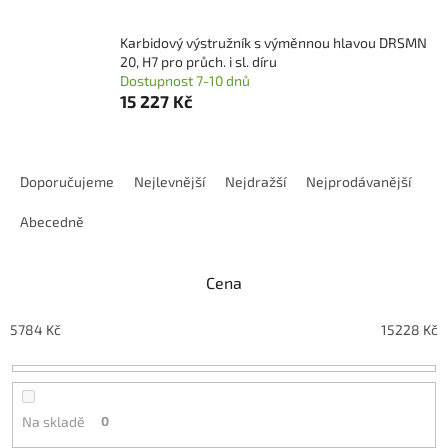
Karbidový výstružník s výměnnou hlavou DRSMN
20, H7 pro průch. i sl. díru
Dostupnost 7-10 dnů
15 227 Kč
Ř
a
Doporučujeme
Nejlevnější
Nejdražší
Nejprodávanější
z
e
Abecedně
n
í
Cena
p
r
o
5784
Kč
15228
Kč
d
u
k
t
Na skladě
0
ů