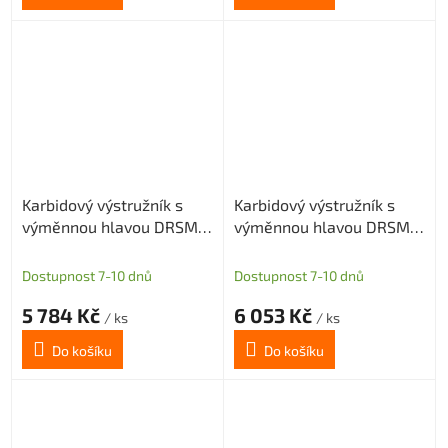
Karbidový výstružník s
Karbidový výstružník s
výměnnou hlavou DRSMN
výměnnou hlavou DRSMN
13,01, H7 pro průch. i sl.
13,01, H7 pro průch. i sl.
díru
díru
Dostupnost 7-10 dnů
Dostupnost 7-10 dnů
5 784 Kč
6 053 Kč
/ ks
/ ks
Do košíku
Do košíku