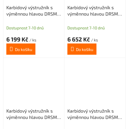
Karbidový výstružník s
Karbidový výstružník s
výměnnou hlavou DRSMN
výměnnou hlavou DRSMN
14, H7 pro průch. i sl. díru
14, H7 pro průch. i sl. díru
Dostupnost 7-10 dnů
Dostupnost 7-10 dnů
6 199 Kč
6 652 Kč
/ ks
/ ks
Do košíku
Do košíku
Karbidový výstružník s
Karbidový výstružník s
výměnnou hlavou DRSMN
výměnnou hlavou DRSMN
14,01, H7 pro průch. i sl.
14,01, H7 pro průch. i sl.