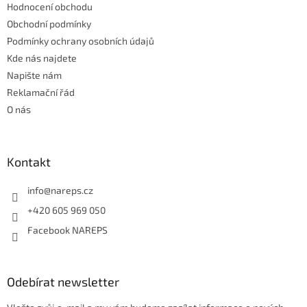
Hodnocení obchodu
í
v
Obchodní podmínky
k
y
Podmínky ochrany osobních údajů
v
Kde nás najdete
ý
Napište nám
p
i
Reklamační řád
s
O nás
u
Kontakt
info
@
nareps.cz
+420 605 969 050
Facebook NAREPS
Odebírat newsletter