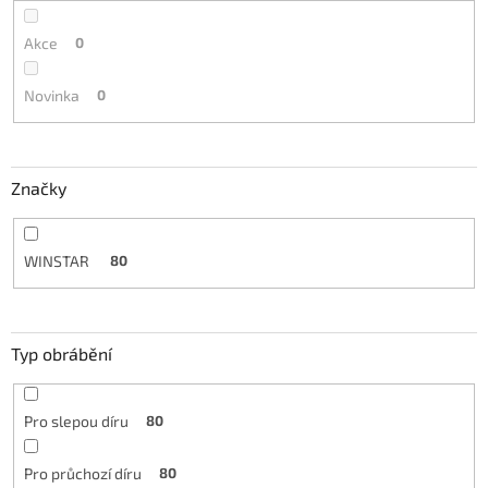
Akce
0
Novinka
0
Značky
WINSTAR
80
Typ obrábění
Pro slepou díru
80
Pro průchozí díru
80