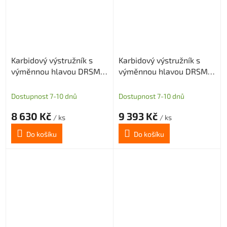
Karbidový výstružník s
Karbidový výstružník s
výměnnou hlavou DRSMN
výměnnou hlavou DRSMN
17,01, H7 pro průch. i sl.
17,01, H7 pro průch. i sl.
díru
díru
Dostupnost 7-10 dnů
Dostupnost 7-10 dnů
8 630 Kč
9 393 Kč
/ ks
/ ks
Do košíku
Do košíku