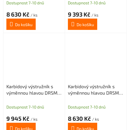
díru
díru
Dostupnost 7-10 dnů
Dostupnost 7-10 dnů
8 630 Kč
9 393 Kč
/ ks
/ ks
Do košíku
Do košíku
Karbidový výstružník s
Karbidový výstružník s
výměnnou hlavou DRSMN
výměnnou hlavou DRSMN
16,99, H7 pro průch. i sl.
17, H7 pro průch. i sl. díru
díru
Dostupnost 7-10 dnů
Dostupnost 7-10 dnů
9 945 Kč
8 630 Kč
/ ks
/ ks
Do košíku
Do košíku