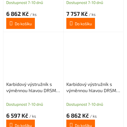
díru
díru
Dostupnost 7-10 dnů
Dostupnost 7-10 dnů
6 862 Kč
7 757 Kč
/ ks
/ ks
Do košíku
Do košíku
Karbidový výstružník s
Karbidový výstružník s
výměnnou hlavou DRSMN
výměnnou hlavou DRSMN
16, H7 pro průch. i sl. díru
16, H7 pro průch. i sl. díru
Dostupnost 7-10 dnů
Dostupnost 7-10 dnů
6 597 Kč
6 862 Kč
/ ks
/ ks
Do košíku
Do košíku