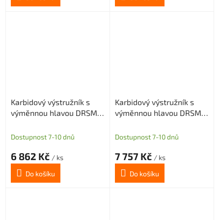
Karbidový výstružník s
Karbidový výstružník s
výměnnou hlavou DRSMN
výměnnou hlavou DRSMN
16, H7 pro průch. i sl. díru
16, H7 pro průch. i sl. díru
Dostupnost 7-10 dnů
Dostupnost 7-10 dnů
6 862 Kč
7 757 Kč
/ ks
/ ks
Do košíku
Do košíku