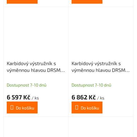
Karbidový výstružník s
Karbidový výstružník s
výměnnou hlavou DRSMN
výměnnou hlavou DRSMN
15,875, H7 pro průch. i sl.
15,875, H7 pro průch. i sl.
díru
díru
Dostupnost 7-10 dnů
Dostupnost 7-10 dnů
6 597 Kč
6 862 Kč
/ ks
/ ks
Do košíku
Do košíku