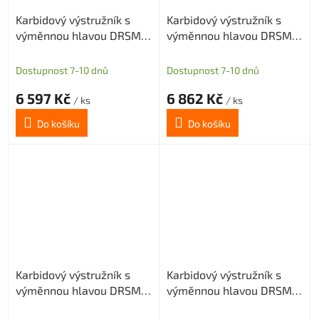
Karbidový výstružník s
Karbidový výstružník s
výměnnou hlavou DRSMN
výměnnou hlavou DRSMN
15,99, H7 pro průch. i sl.
15,99, H7 pro průch. i sl.
díru
díru
Dostupnost 7-10 dnů
Dostupnost 7-10 dnů
6 597 Kč
6 862 Kč
/ ks
/ ks
Do košíku
Do košíku
Karbidový výstružník s
Karbidový výstružník s
výměnnou hlavou DRSMN
výměnnou hlavou DRSMN
15,99, H7 pro průch. i sl.
15,99, H7 pro průch. i sl.