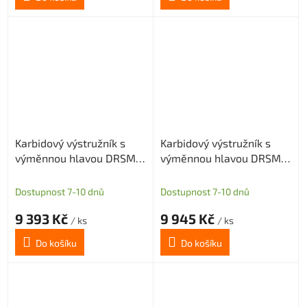
Karbidový výstružník s
Karbidový výstružník s
výměnnou hlavou DRSMN
výměnnou hlavou DRSMN
17, H7 pro průch. i sl. díru
17, H7 pro průch. i sl. díru
Dostupnost 7-10 dnů
Dostupnost 7-10 dnů
9 393 Kč
9 945 Kč
/ ks
/ ks
Do košíku
Do košíku