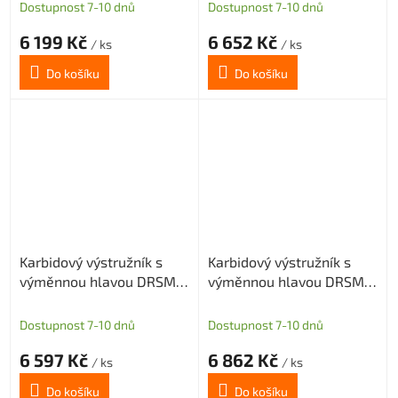
díru
díru
Dostupnost 7-10 dnů
Dostupnost 7-10 dnů
6 199 Kč
6 652 Kč
/ ks
/ ks
Do košíku
Do košíku
Karbidový výstružník s
Karbidový výstružník s
výměnnou hlavou DRSMN
výměnnou hlavou DRSMN
14,99, H7 pro průch. i sl.
14,99, H7 pro průch. i sl.
díru
díru
Dostupnost 7-10 dnů
Dostupnost 7-10 dnů
6 597 Kč
6 862 Kč
/ ks
/ ks
Do košíku
Do košíku