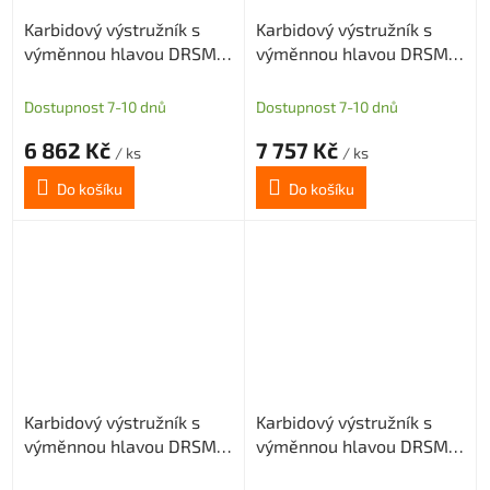
Karbidový výstružník s
Karbidový výstružník s
výměnnou hlavou DRSMN
výměnnou hlavou DRSMN
15, H7 pro průch. i sl. díru
15, H7 pro průch. i sl. díru
Dostupnost 7-10 dnů
Dostupnost 7-10 dnů
6 862 Kč
7 757 Kč
/ ks
/ ks
Do košíku
Do košíku
Karbidový výstružník s
Karbidový výstružník s
výměnnou hlavou DRSMN
výměnnou hlavou DRSMN
15,01, H7 pro průch. i sl.
15,01, H7 pro průch. i sl.