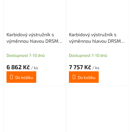
Karbidový výstružník s
Karbidový výstružník s
výměnnou hlavou DRSMN
výměnnou hlavou DRSMN
15,875, H7 pro průch. i sl.
15,875, H7 pro průch. i sl.
díru
díru
Dostupnost 7-10 dnů
Dostupnost 7-10 dnů
6 862 Kč
7 757 Kč
/ ks
/ ks
Do košíku
Do košíku