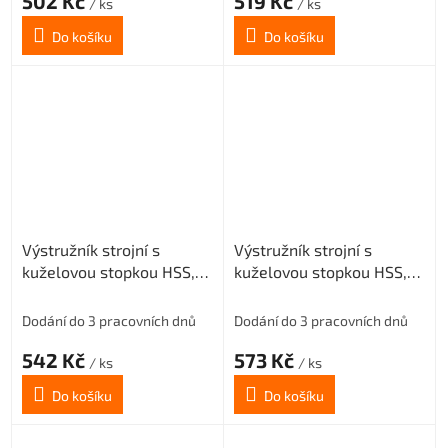
502 Kč
519 Kč
/ ks
/ ks
Do košíku
Do košíku
Výstružník strojní s
Výstružník strojní s
kuželovou stopkou HSS,
kuželovou stopkou HSS,
221431, 11 mm H8
221431, 12 mm H8
Dodání do 3 pracovních dnů
Dodání do 3 pracovních dnů
542 Kč
573 Kč
/ ks
/ ks
Do košíku
Do košíku