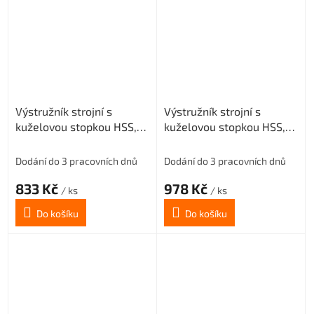
Výstružník strojní s
Výstružník strojní s
kuželovou stopkou HSS,
kuželovou stopkou HSS,
221431, 20 mm H7
221431, 21 mm H7
Dodání do 3 pracovních dnů
Dodání do 3 pracovních dnů
833 Kč
978 Kč
/ ks
/ ks
Do košíku
Do košíku