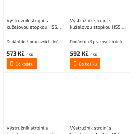
Výstružník strojní s
Výstružník strojní s
kuželovou stopkou HSS,
kuželovou stopkou HSS,
221431, 12 mm H7
221431, 13 mm H7
Dodání do 3 pracovních dnů
Dodání do 3 pracovních dnů
573 Kč
592 Kč
/ ks
/ ks
Do košíku
Do košíku
Výstružník strojní s
Výstružník strojní s