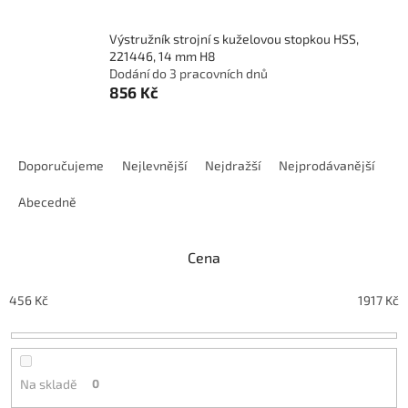
Výstružník strojní s kuželovou stopkou HSS,
221446, 14 mm H8
Dodání do 3 pracovních dnů
856 Kč
Ř
a
Doporučujeme
Nejlevnější
Nejdražší
Nejprodávanější
z
e
Abecedně
n
í
Cena
p
r
o
456
Kč
1917
Kč
d
u
k
t
Na skladě
0
ů