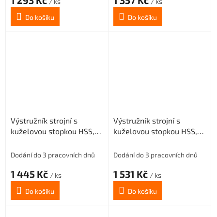
1 293 Kč
1 357 Kč
/ ks
/ ks
Do košíku
Do košíku
Výstružník strojní s
Výstružník strojní s
kuželovou stopkou HSS,
kuželovou stopkou HSS,
221431, 28 mm H7
221431, 30 mm H7
Dodání do 3 pracovních dnů
Dodání do 3 pracovních dnů
1 445 Kč
1 531 Kč
/ ks
/ ks
Do košíku
Do košíku