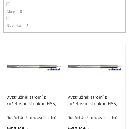
Akce
0
Novinka
0
V
ý
p
i
s
p
r
o
Výstružník strojní s
Výstružník strojní s
d
kuželovou stopkou HSS,
kuželovou stopkou HSS,
u
221431, 6 mm H7
221431, 7 mm H7
k
t
Dodání do 3 pracovních dnů
Dodání do 3 pracovních dnů
ů
456 Kč
463 Kč