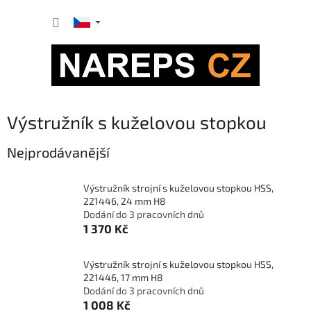
Přejít
NÁKUP
na
obsah
KOŠÍK
Výstružník s kuželovou stopkou
Nejprodávanější
Výstružník strojní s kuželovou stopkou HSS,
221446, 24 mm H8
Dodání do 3 pracovních dnů
1 370 Kč
Výstružník strojní s kuželovou stopkou HSS,
221446, 17 mm H8
Dodání do 3 pracovních dnů
1 008 Kč