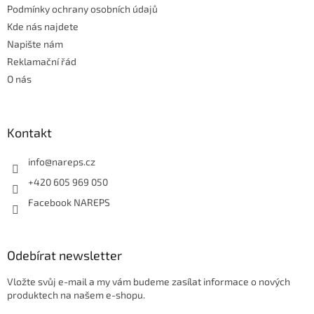
y
Podmínky ochrany osobních údajů
v
Kde nás najdete
ý
Napište nám
p
i
Reklamační řád
s
O nás
u
Kontakt
info
@
nareps.cz
+420 605 969 050
Facebook NAREPS
Odebírat newsletter
Vložte svůj e-mail a my vám budeme zasílat informace o nových
produktech na našem e-shopu.