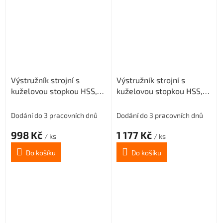
Výstružník strojní s
Výstružník strojní s
kuželovou stopkou HSS,
kuželovou stopkou HSS,
221431, 23 mm H8
221431, 24 mm H8
Dodání do 3 pracovních dnů
Dodání do 3 pracovních dnů
998 Kč
1 177 Kč
/ ks
/ ks
Do košíku
Do košíku