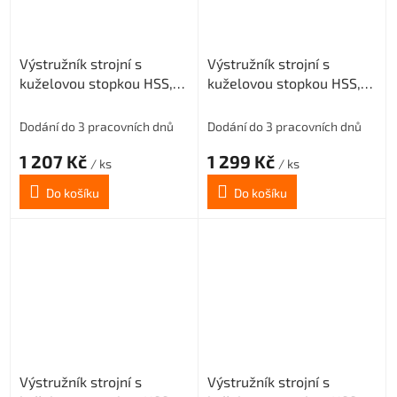
Výstružník strojní s
Výstružník strojní s
kuželovou stopkou HSS,
kuželovou stopkou HSS,
221431, 25 mm H8
221431, 26 mm H8
Dodání do 3 pracovních dnů
Dodání do 3 pracovních dnů
1 207 Kč
1 299 Kč
/ ks
/ ks
Do košíku
Do košíku
Výstružník strojní s
Výstružník strojní s