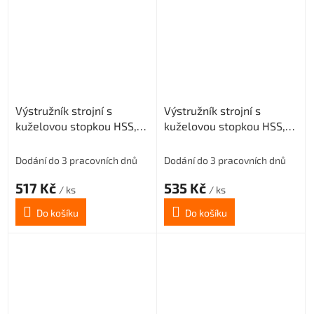
Výstružník strojní s
Výstružník strojní s
kuželovou stopkou HSS,
kuželovou stopkou HSS,
221431, 10 mm H7
221431, 11 mm H7
Dodání do 3 pracovních dnů
Dodání do 3 pracovních dnů
517 Kč
535 Kč
/ ks
/ ks
Do košíku
Do košíku