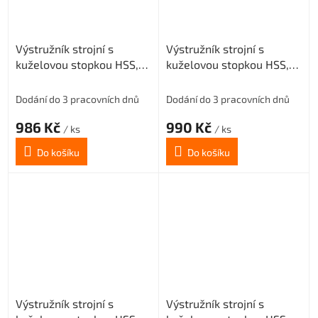
Výstružník strojní s
Výstružník strojní s
kuželovou stopkou HSS,
kuželovou stopkou HSS,
221431, 22 mm H7
221431, 23 mm H7
Dodání do 3 pracovních dnů
Dodání do 3 pracovních dnů
986 Kč
990 Kč
/ ks
/ ks
Do košíku
Do košíku
Výstružník strojní s
Výstružník strojní s