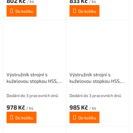
802 Kč
833 Kč
/ ks
/ ks
Do košíku
Do košíku
Výstružník strojní s
Výstružník strojní s
kuželovou stopkou HSS,
kuželovou stopkou HSS,
221431, 21 mm H8
221431, 22 mm H8
Dodání do 3 pracovních dnů
Dodání do 3 pracovních dnů
978 Kč
985 Kč
/ ks
/ ks
Do košíku
Do košíku