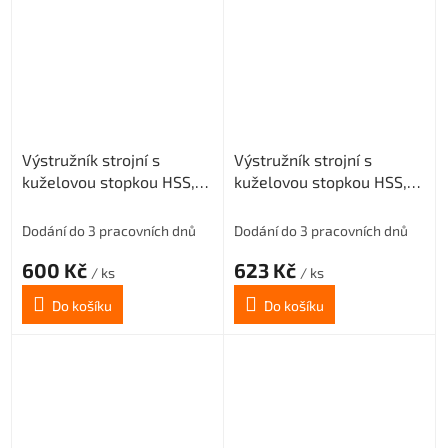
Výstružník strojní s
Výstružník strojní s
kuželovou stopkou HSS,
kuželovou stopkou HSS,
221431, 13 mm H8
221431, 14 mm H8
Dodání do 3 pracovních dnů
Dodání do 3 pracovních dnů
600 Kč
623 Kč
/ ks
/ ks
Do košíku
Do košíku