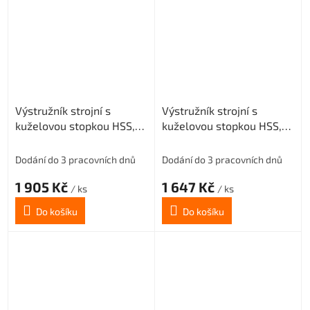
Výstružník strojní s
Výstružník strojní s
kuželovou stopkou HSS,
kuželovou stopkou HSS,
221431, 32 mm H7
221431, 31 mm H7
Dodání do 3 pracovních dnů
Dodání do 3 pracovních dnů
1 905 Kč
1 647 Kč
/ ks
/ ks
Do košíku
Do košíku