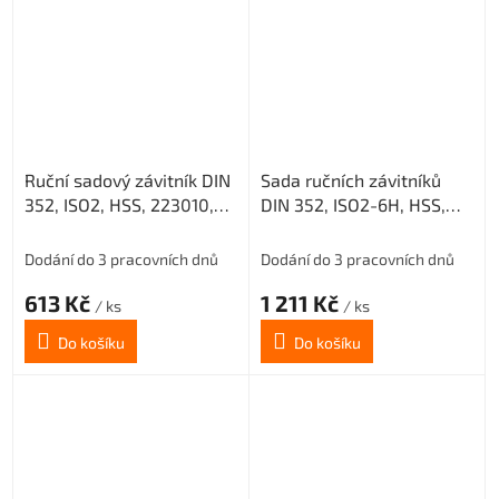
Ruční sadový závitník DIN
Sada ručních závitníků
352, ISO2, HSS, 223010,
DIN 352, ISO2-6H, HSS,
M20 I. /0200/
223010, M16 /0200/
Dodání do 3 pracovních dnů
Dodání do 3 pracovních dnů
613 Kč
1 211 Kč
/ ks
/ ks
Do košíku
Do košíku