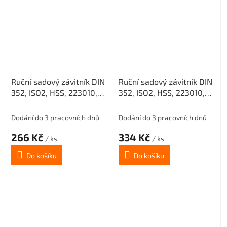
Ruční sadový závitník DIN
Ruční sadový závitník DIN
352, ISO2, HSS, 223010,
352, ISO2, HSS, 223010,
M12 I. /0200/
M14 I. /0200/
Dodání do 3 pracovních dnů
Dodání do 3 pracovních dnů
266 Kč
334 Kč
/ ks
/ ks
Do košíku
Do košíku