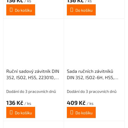
136 Kč
136 Kč
/ ks
/ ks
Do košíku
Do košíku
Ruční sadový závitník DIN
Sada ručních závitníků
352, ISO2, HSS, 223010,
DIN 352, ISO2-6H, HSS,
M4 III. /0200/
223010, M4 /0200/
Dodání do 3 pracovních dnů
Dodání do 3 pracovních dnů
136 Kč
409 Kč
/ ks
/ ks
Do košíku
Do košíku