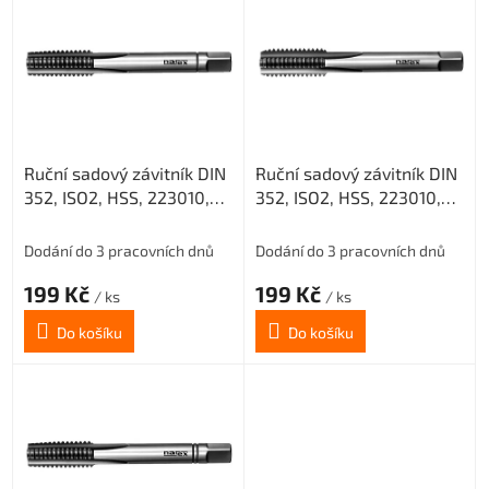
ý
p
i
s
p
r
o
Ruční sadový závitník DIN
Ruční sadový závitník DIN
d
352, ISO2, HSS, 223010,
352, ISO2, HSS, 223010,
u
M4,5 I. /0200/
M4,5 III. /0200/
k
t
Dodání do 3 pracovních dnů
Dodání do 3 pracovních dnů
ů
199 Kč
199 Kč
/ ks
/ ks
Do košíku
Do košíku