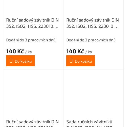
Ruční sadový závitník DIN
Ruční sadový závitník DIN
352, ISO2, HSS, 223010,
352, ISO2, HSS, 223010,
M5 I. /0200/
M5 II. /0200/
Dodání do 3 pracovních dnů
Dodání do 3 pracovních dnů
140 Kč
140 Kč
/ ks
/ ks
Do košíku
Do košíku
Ruční sadový závitník DIN
Sada ručních závitníků