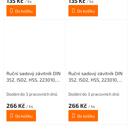
135 Kč
135 Kč
/ ks
/ ks
Do košíku
Do košíku
Ruční sadový závitník DIN
Ruční sadový závitník DIN
352, ISO2, HSS, 223010,
352, ISO2, HSS, 223010,
M12 III. /0200/
M12 II. /0200/
Dodání do 3 pracovních dnů
Dodání do 3 pracovních dnů
266 Kč
266 Kč
/ ks
/ ks
Do košíku
Do košíku