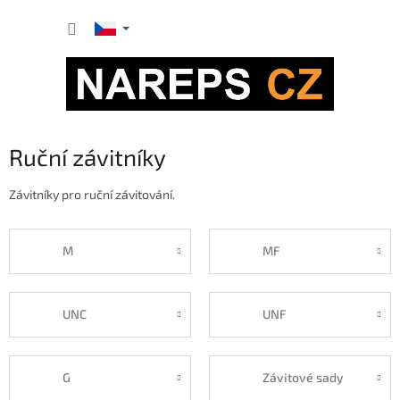
Přejít
NÁKUP
na
obsah
KOŠÍK
Ruční závitníky
Závitníky pro ruční závitování.
M
MF
UNC
UNF
G
Závitové sady