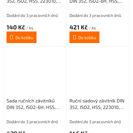
352, ISO2, HSS, 223010,
DIN 352, ISO2-6H, HSS,
M5 III. /0200/
223010, M5 /0200/
Dodání do 3 pracovních dnů
Dodání do 3 pracovních dnů
140 Kč
421 Kč
/ ks
/ ks
Do košíku
Do košíku
Sada ručních závitníků
Ruční sadový závitník DIN
DIN 352, ISO2-6H, HSS,
352, ISO2, HSS, 223010,
223010, M6 /0200/
M6 I. /0200/
Dodání do 3 pracovních dnů
Dodání do 3 pracovních dnů