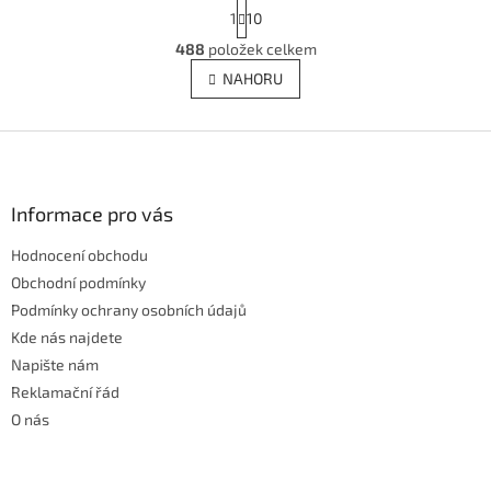
S
1
10
t
r
488
položek celkem
O
á
v
NAHORU
n
l
k
á
o
v
Z
d
á
a
á
n
c
p
í
í
a
Informace pro vás
p
t
r
Hodnocení obchodu
í
v
Obchodní podmínky
k
y
Podmínky ochrany osobních údajů
v
Kde nás najdete
ý
Napište nám
p
i
Reklamační řád
s
O nás
u