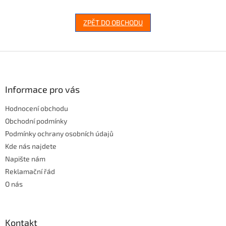
ZPĚT DO OBCHODU
Z
á
p
a
Informace pro vás
t
Hodnocení obchodu
í
Obchodní podmínky
Podmínky ochrany osobních údajů
Kde nás najdete
Napište nám
Reklamační řád
O nás
Kontakt