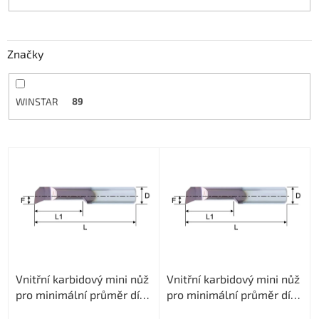
Značky
WINSTAR
89
V
ý
p
i
s
p
r
o
Vnitřní karbidový mini nůž
Vnitřní karbidový mini nůž
d
pro minimální průměr díry
pro minimální průměr díry
u
1mm (pravý)
1mm (pravý)
k