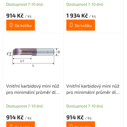
t
Dostupnost 7-10 dnů
Dostupnost 7-10 dnů
ů
914 Kč
1 934 Kč
/ ks
/ ks
Do košíku
Do košíku
Vnitřní karbidový mini nůž
Vnitřní karbidový mini nůž
pro minimální průměr díry
pro minimální průměr díry
2,4mm (pravý)
2mm (pravý)
Dostupnost 7-10 dnů
Dostupnost 7-10 dnů
914 Kč
914 Kč
/ ks
/ ks