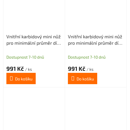
Vnitřní karbidový mini nůž
Vnitřní karbidový mini nůž
pro minimální průměr díry
pro minimální průměr díry
6,1mm (pravý)
6mm (pravý)
Dostupnost 7-10 dnů
Dostupnost 7-10 dnů
991 Kč
991 Kč
/ ks
/ ks
Do košíku
Do košíku