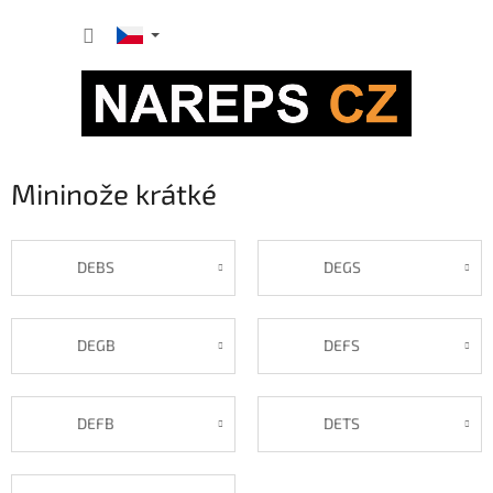
Přejít
NÁKUP
na
obsah
KOŠÍK
Mininože krátké
DEBS
DEGS
DEGB
DEFS
DEFB
DETS