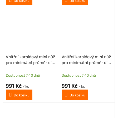
Do košíku
Do košíku
Vnitřní karbidový mini nůž
Vnitřní karbidový mini nůž
pro minimální průměr díry
pro minimální průměr díry
5,1mm (pravý)
5,1mm (pravý)
Dostupnost 7-10 dnů
Dostupnost 7-10 dnů
991 Kč
991 Kč
/ ks
/ ks
Do košíku
Do košíku