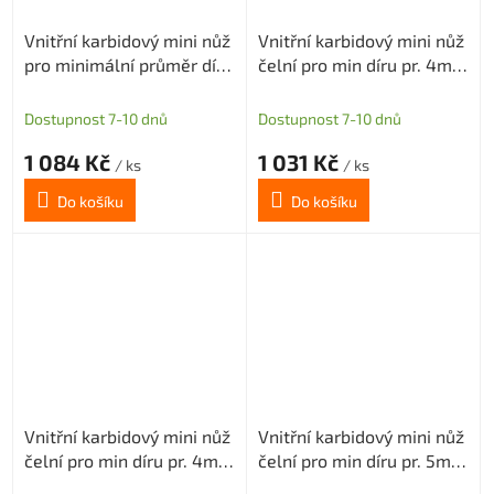
Vnitřní karbidový mini nůž
Vnitřní karbidový mini nůž
pro minimální průměr díry
čelní pro min díru pr. 4mm
6mm (pravý)
(pravý) H1,2
Dostupnost 7-10 dnů
Dostupnost 7-10 dnů
1 084 Kč
1 031 Kč
/ ks
/ ks
Do košíku
Do košíku
Vnitřní karbidový mini nůž
Vnitřní karbidový mini nůž
čelní pro min díru pr. 4mm
čelní pro min díru pr. 5mm
(pravý) H1,5
(pravý) H1,2