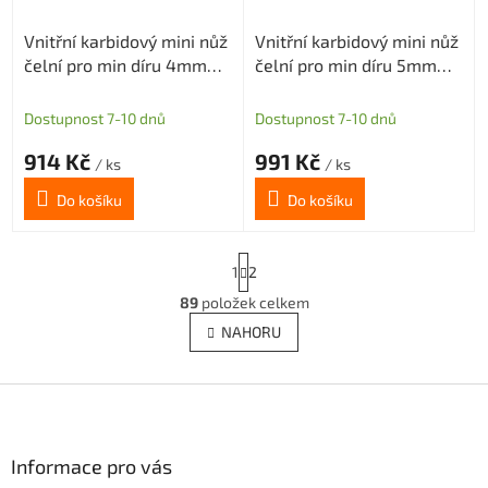
Vnitřní karbidový mini nůž
Vnitřní karbidový mini nůž
čelní pro min díru 4mm
čelní pro min díru 5mm
(pravý) H2,6
(pravý) H1,2
Dostupnost 7-10 dnů
Dostupnost 7-10 dnů
914 Kč
991 Kč
/ ks
/ ks
Do košíku
Do košíku
S
1
2
t
r
89
položek celkem
O
á
v
NAHORU
n
l
k
á
o
v
Z
d
á
a
á
n
c
p
í
í
a
Informace pro vás
p