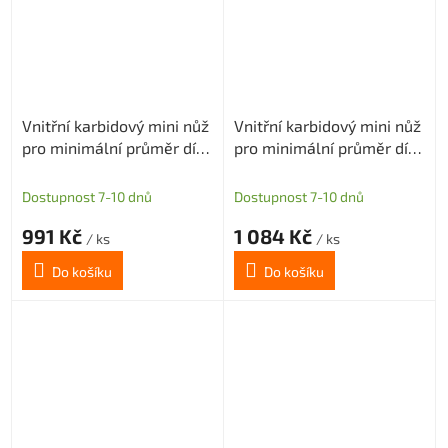
Vnitřní karbidový mini nůž
Vnitřní karbidový mini nůž
pro minimální průměr díry
pro minimální průměr díry
5,1mm (pravý)
5,1mm (pravý)
Dostupnost 7-10 dnů
Dostupnost 7-10 dnů
991 Kč
1 084 Kč
/ ks
/ ks
Do košíku
Do košíku