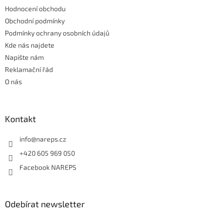
t
r
Hodnocení obchodu
í
v
Obchodní podmínky
k
y
Podmínky ochrany osobních údajů
v
Kde nás najdete
ý
Napište nám
p
i
Reklamační řád
s
O nás
u
Kontakt
info
@
nareps.cz
+420 605 969 050
Facebook NAREPS
Odebírat newsletter