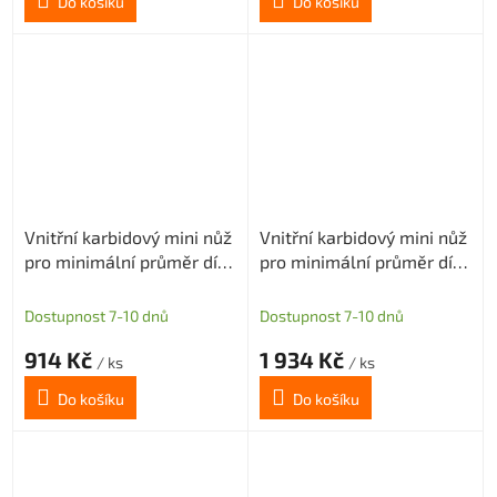
Do košíku
Do košíku
Vnitřní karbidový mini nůž
Vnitřní karbidový mini nůž
pro minimální průměr díry
pro minimální průměr díry
3mm (pravý)
4,1mm (pravý)
Dostupnost 7-10 dnů
Dostupnost 7-10 dnů
914 Kč
1 934 Kč
/ ks
/ ks
Do košíku
Do košíku