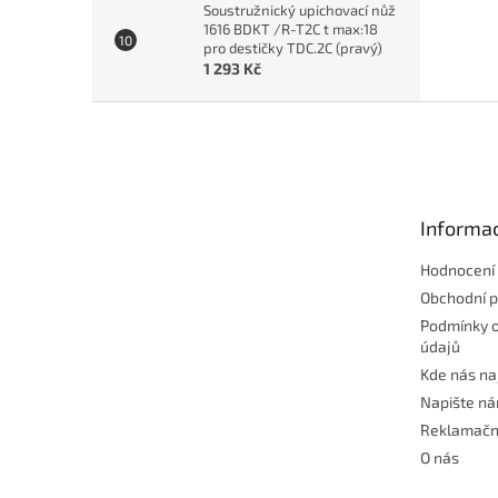
Soustružnický upichovací nůž
1616 BDKT /R-T2C t max:18
pro destičky TDC.2C (pravý)
1 293 Kč
Z
á
p
a
t
Informac
í
Hodnocení
Obchodní 
Podmínky 
údajů
Kde nás na
Napište n
Reklamačn
O nás