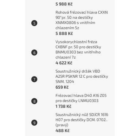
5 988 Kč
Rohová frézovací hlava CXXN
90°pr. 50 na destičky
XNMX0806 s vnitřním
chlazením 5z
5 888 Kč
Vysokorychlostní fréza
CXBNF pr. 50 pro destičky
BNMU0303 bez vnitřního
chlazení 7z
4 622 Kč
Soustružnický držák VBD
A25R PSKNR 12 C pro destičky
SNM. 1204
659 Kč
Frézovací hlava D40 A16 Z05
pro destičky LNMU0303
1 738 Kč
Soustružnický nůž SDJCR 1616
H07 pro destičky DCM. 0702..
(pravý)
488 Kč