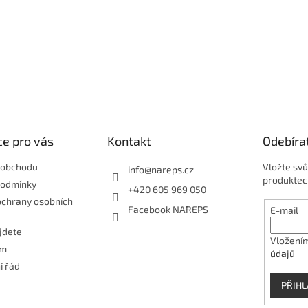
e pro vás
Kontakt
Odebíra
 obchodu
Vložte svů
info
@
nareps.cz
produktec
podmínky
+420 605 969 050
ochrany osobních
Facebook NAREPS
E-mail
jdete
Vložením
ám
údajů
í řád
PŘIHL