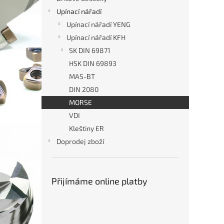
n
Upínací nářadí
e
Upínací nářadí YENG
l
Upínací nářadí KFH
SK DIN 69871
HSK DIN 69893
MAS-BT
DIN 2080
MORSE
VDI
Kleštiny ER
Doprodej zboží
Přijímáme online platby