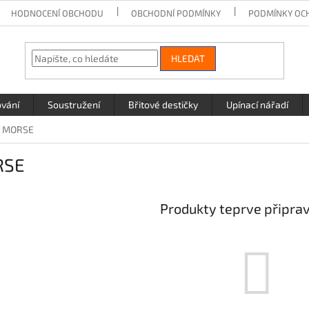
HODNOCENÍ OBCHODU
OBCHODNÍ PODMÍNKY
PODMÍNKY OC
HLEDAT
ování
Soustružení
Břitové destičky
Upínací nářadí
MORSE
RSE
Produkty teprve připra