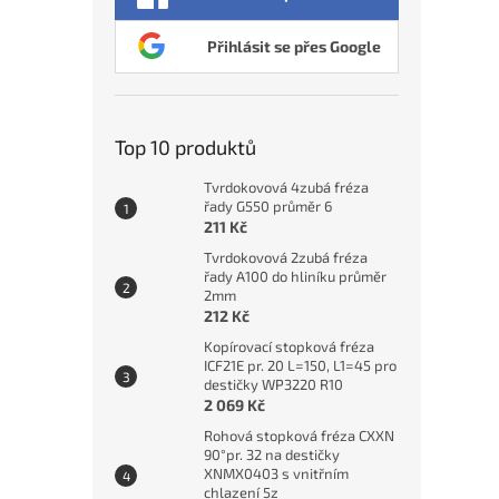
Přihlásit se přes Google
Top 10 produktů
Tvrdokovová 4zubá fréza
řady G550 průměr 6
211 Kč
Tvrdokovová 2zubá fréza
řady A100 do hliníku průměr
2mm
212 Kč
Kopírovací stopková fréza
ICF21E pr. 20 L=150, L1=45 pro
destičky WP3220 R10
2 069 Kč
Rohová stopková fréza CXXN
90°pr. 32 na destičky
XNMX0403 s vnitřním
chlazení 5z