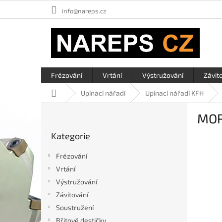
Přejít
info@nareps.cz
na
obsah
Frézování
Vrtání
Výstružování
Závit
Domů
Upínací nářadí
Upínací nářadí KFH
P
MO
o
Přeskočit
s
Kategorie
kategorie
t
r
Frézování
a
Vrtání
n
Výstružování
n
í
Závitování
p
Soustružení
a
Břitové destičky