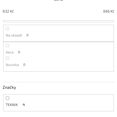
p
r
o
832
Kč
866
Kč
d
u
k
t
Na skladě
0
ů
Akce
0
Novinka
0
Značky
TEKNIK
4