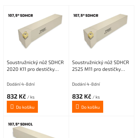
V
ý
p
i
s
p
r
o
Soustružnický nůž SDHCR
Soustružnický nůž SDHCR
d
2020 K11 pro destičky
2525 M11 pro destičky
u
DCMT 11T3..(pravý)
DCMT 11T3..(pravý)
k
t
Dodání 4-8dní
Dodání 4-8dní
ů
832 Kč
832 Kč
/ ks
/ ks
Do košíku
Do košíku