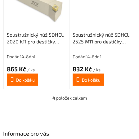
Soustružnický nůž SDHCL
Soustružnický nůž SDHCL
2020 K11 pro destičky
2525 M11 pro destičky
DCMT 11T3..(levý)
DCMT 11T3..(levý)
Dodání 4-8dní
Dodání 4-8dní
865 Kč
832 Kč
/ ks
/ ks
Do košíku
Do košíku
4
položek celkem
O
v
l
Z
á
á
d
p
a
a
Informace pro vás
c