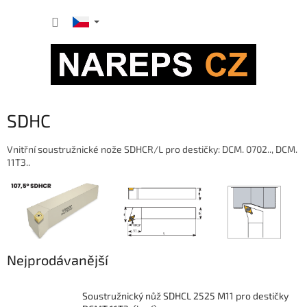
Přejít
NÁKUP
na
obsah
KOŠÍK
SDHC
Vnitřní soustružnické nože SDHCR/L pro destičky: DCM. 0702.., DCM.
11T3..
Nejprodávanější
Soustružnický nůž SDHCL 2525 M11 pro destičky