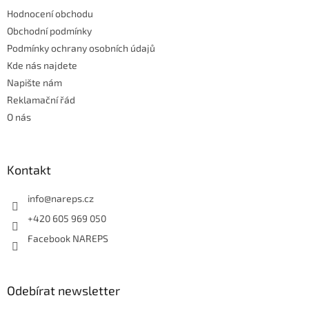
t
í
Hodnocení obchodu
í
p
r
Obchodní podmínky
v
Podmínky ochrany osobních údajů
k
Kde nás najdete
y
Napište nám
v
ý
Reklamační řád
p
O nás
i
s
u
Kontakt
info
@
nareps.cz
+420 605 969 050
Facebook NAREPS
Odebírat newsletter