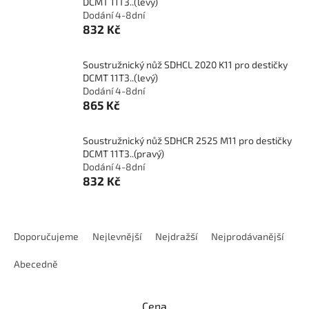
DCMT 11T3..(levý)
Dodání 4-8dní
832 Kč
Soustružnický nůž SDHCL 2020 K11 pro destičky
DCMT 11T3..(levý)
Dodání 4-8dní
865 Kč
Soustružnický nůž SDHCR 2525 M11 pro destičky
DCMT 11T3..(pravý)
Dodání 4-8dní
832 Kč
Ř
a
Doporučujeme
Nejlevnější
Nejdražší
Nejprodávanější
z
e
Abecedně
n
í
Cena