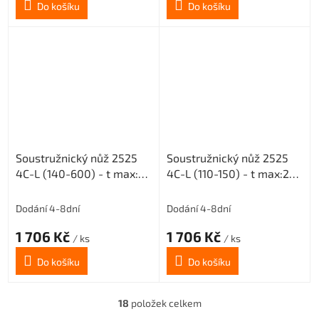
Do košíku
Do košíku
Soustružnický nůž 2525
Soustružnický nůž 2525
4C-L (140-600) - t max:25
4C-L (110-150) - t max:20
pro destičky MGMN 400
pro destičky MGMN 400
Dodání 4-8dní
Dodání 4-8dní
1 706 Kč
1 706 Kč
/ ks
/ ks
Do košíku
Do košíku
18
položek celkem
O