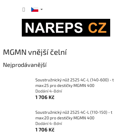
Přejít
NÁKUP
na
obsah
KOŠÍK
MGMN vnější čelní
Nejprodávanější
Soustružnický nůž 2525 4C-L (140-600) - t
max:25 pro destičky MGMN 400
Dodání 4-8dní
1 706 Kč
Soustružnický nůž 2525 4C-L (110-150) - t
max:20 pro destičky MGMN 400
Dodání 4-8dní
1 706 Kč