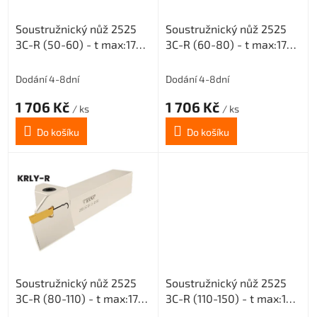
o
Soustružnický nůž 2525
Soustružnický nůž 2525
d
3C-R (50-60) - t max:17
3C-R (60-80) - t max:17
u
pro destičky MGMN 300
pro destičky MGMN 300
k
t
Dodání 4-8dní
Dodání 4-8dní
ů
1 706 Kč
1 706 Kč
/ ks
/ ks
Do košíku
Do košíku
Soustružnický nůž 2525
Soustružnický nůž 2525
3C-R (80-110) - t max:17
3C-R (110-150) - t max:17
pro destičky MGMN 300
pro destičky MGMN 300