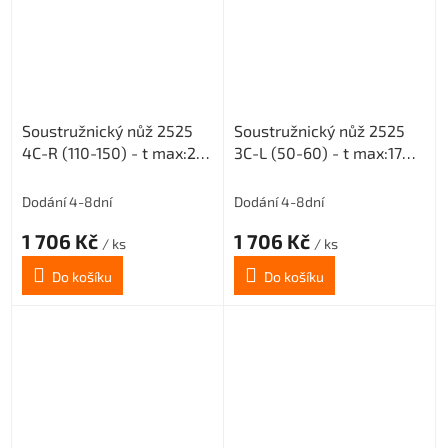
Soustružnický nůž 2525
Soustružnický nůž 2525
4C-R (110-150) - t max:20
3C-L (50-60) - t max:17
pro destičky MGMN 400
pro destičky MGMN 300
Dodání 4-8dní
Dodání 4-8dní
1 706 Kč
1 706 Kč
/ ks
/ ks
Do košíku
Do košíku