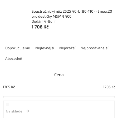
Soustružnický nůž 2525 4C-L (80-110) - t max:20
pro destičky MGMN 400
Dodání 4-8dní
1 706 Kč
Ř
a
Doporučujeme
Nejlevnější
Nejdražší
Nejprodávanější
z
e
Abecedně
n
í
Cena
p
r
o
1705
Kč
1706
Kč
d
u
k
t
Na skladě
0
ů