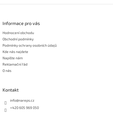
v
l
Z
á
á
d
p
a
a
Informace pro vás
c
t
í
Hodnocení obchodu
í
p
r
Obchodní podmínky
v
Podmínky ochrany osobních údajů
k
Kde nás najdete
y
Napište nám
v
ý
Reklamační řád
p
O nás
i
s
u
Kontakt
info
@
nareps.cz
+420 605 969 050