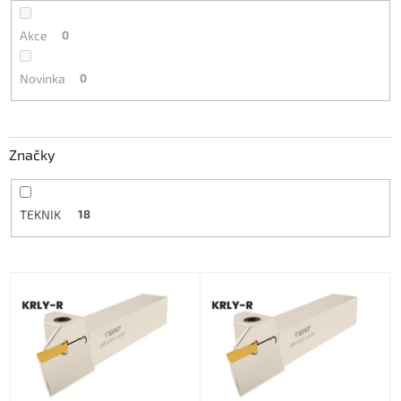
Akce
0
Novinka
0
Značky
TEKNIK
18
V
ý
p
i
s
p
r