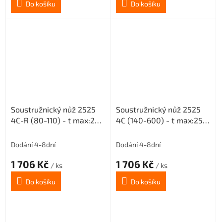
Do košíku
Do košíku
Soustružnický nůž 2525
Soustružnický nůž 2525
4C-R (80-110) - t max:20
4C (140-600) - t max:25
pro destičky MGMN 400
pro destičky MGMN 400
Dodání 4-8dní
Dodání 4-8dní
1 706 Kč
1 706 Kč
/ ks
/ ks
Do košíku
Do košíku