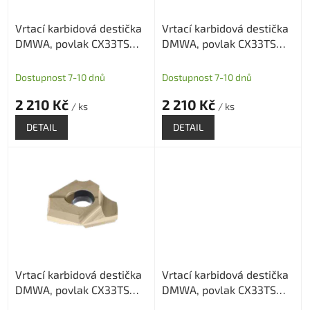
o
Vrtací karbidová destička
Vrtací karbidová destička
d
DMWA, povlak CX33TS
DMWA, povlak CX33TS
u
velikost destičky: 14,5mm
velikost destičky: 15,5mm
k
t
Dostupnost 7-10 dnů
Dostupnost 7-10 dnů
ů
2 210 Kč
2 210 Kč
/ ks
/ ks
DETAIL
DETAIL
Vrtací karbidová destička
Vrtací karbidová destička
DMWA, povlak CX33TS
DMWA, povlak CX33TS
velikost destičky: 16,5mm
velikost destičky: 17,5mm