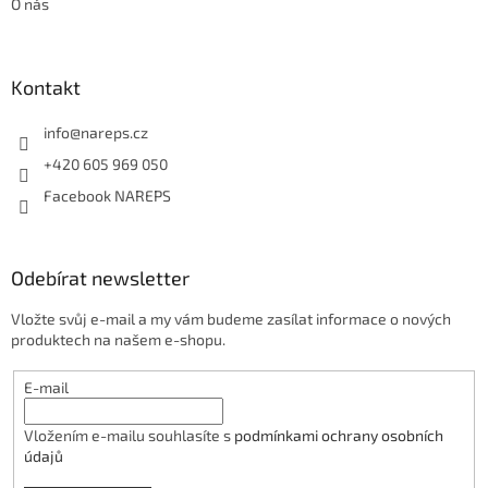
O nás
i
s
u
Kontakt
info
@
nareps.cz
+420 605 969 050
Facebook NAREPS
Odebírat newsletter
Vložte svůj e-mail a my vám budeme zasílat informace o nových
produktech na našem e-shopu.
E-mail
Vložením e-mailu souhlasíte s
podmínkami ochrany osobních
údajů