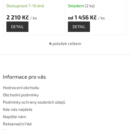
Dostupnost 7-10 dnů
Skladem
(2 ks)
2 210 Kč
1 456 Kč
od
/ ks
/ ks
DETAIL
DETAIL
4
položek celkem
O
v
l
Z
á
á
d
p
a
a
Informace pro vás
c
t
í
Hodnocení obchodu
í
p
r
Obchodní podmínky
v
Podmínky ochrany osobních údajů
k
Kde nás najdete
y
Napište nám
v
ý
Reklamační řád
p