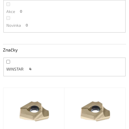
Akce
0
Novinka
0
Značky
WINSTAR
4
V
ý
p
i
s
p
r