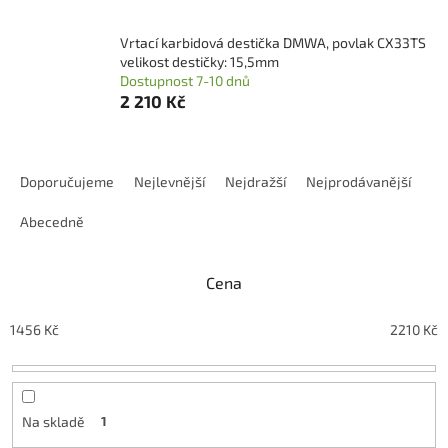
Vrtací karbidová destička DMWA, povlak CX33TS
velikost destičky: 15,5mm
Dostupnost 7-10 dnů
2 210 Kč
Ř
a
Doporučujeme
Nejlevnější
Nejdražší
Nejprodávanější
z
e
Abecedně
n
í
Cena
p
r
o
1456
Kč
2210
Kč
d
u
k
t
Na skladě
1
ů