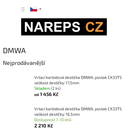
Přejít
NÁKUP
na
obsah
KOŠÍK
DMWA
Nejprodávanější
Vrtací karbidová destička DMWA, povlak CX33TS
velikost destičky: 17,5mm
Skladem
(2 ks)
1 456 Kč
od
Vrtací karbidová destička DMWA, povlak CX33TS
velikost destičky: 16,5mm
Dostupnost 7-10 dnů
2 210 Kč