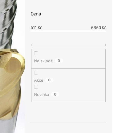
HSS, 
t
ů
Cena
411
Kč
6860
Kč
412
Na skladě
0
Akce
0
Novinka
0
Ruční
HSS, 