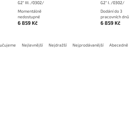
G2" III. /0302/
G2" I. /0302/
Momentálně
Dodání do 3
nedostupné
pracovních dnů
6 859 Kč
6 859 Kč
učujeme
Nejlevnější
Nejdražší
Nejprodávanější
Abecedně
Kód:
110000053
Kód:
11
 sadový závitník DIN 5157,
Ruční sadový závitník DIN 51