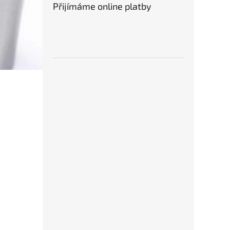
Přijímáme online platby
537
Ruční
HSS, 
934