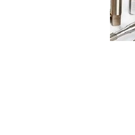
 košíku
647 Kč
Do košíku
/ ks
0000060
Kód:
110000061
57,
Ruční sadový závitník DIN 5157,
2/
HSS, 223012, G5/8" I. /0302/
ních dnů
Dodání do 3 pracovních dnů
 košíku
1 130 Kč
Do košíku
/ ks
0000063
Kód:
110000064