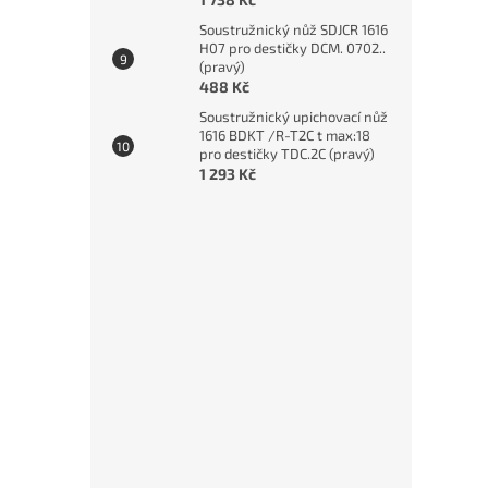
Soustružnický nůž SDJCR 1616
H07 pro destičky DCM. 0702..
3 6
(pravý)
488 Kč
Soustružnický upichovací nůž
1616 BDKT /R-T2C t max:18
pro destičky TDC.2C (pravý)
1 293 Kč
Ruční
HSS, 
4 6