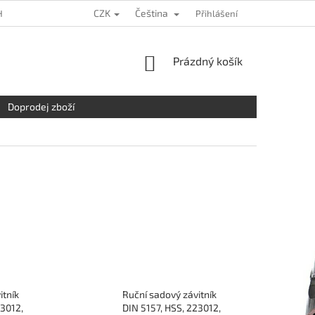
CZK
Čeština
HRANY OSOBNÍCH ÚDAJŮ
KDE NÁS NAJDETE
Přihlášení
NAPIŠTE NÁM
NÁKUPNÍ
Prázdný košík
KOŠÍK
Doprodej zboží
itník
Ruční sadový závitník
23012,
DIN 5157, HSS, 223012,