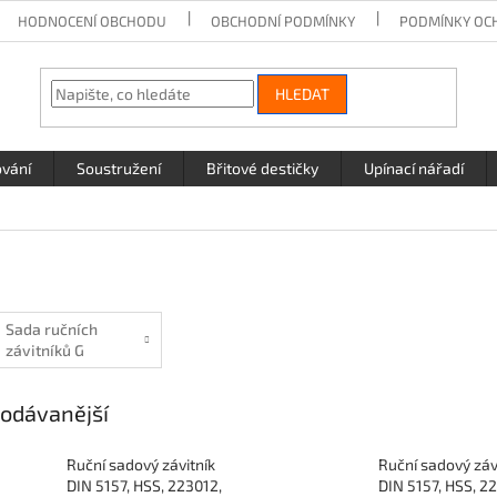
HODNOCENÍ OBCHODU
OBCHODNÍ PODMÍNKY
PODMÍNKY OC
HLEDAT
ování
Soustružení
Břitové destičky
Upínací nářadí
Sada ručních
závitníků G
odávanější
Ruční sadový závitník
Ruční sadový záv
DIN 5157, HSS, 223012,
DIN 5157, HSS, 2