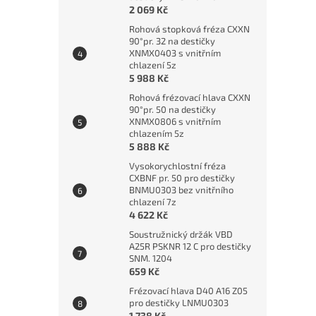
2 069 Kč
Ruční
Rohová stopková fréza CXXN
HSS, 
90°pr. 32 na destičky
XNMX0403 s vnitřním
chlazení 5z
5 988 Kč
Rohová frézovací hlava CXXN
2 2
90°pr. 50 na destičky
XNMX0806 s vnitřním
chlazením 5z
5 888 Kč
Vysokorychlostní fréza
CXBNF pr. 50 pro destičky
BNMU0303 bez vnitřního
chlazení 7z
4 622 Kč
Soustružnický držák VBD
A25R PSKNR 12 C pro destičky
SNM. 1204
659 Kč
Ruční
Frézovací hlava D40 A16 Z05
HSS, 
pro destičky LNMU0303
1 738 Kč