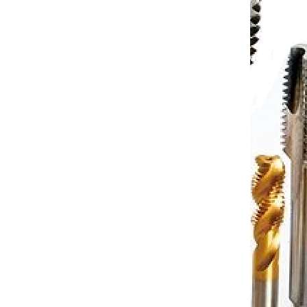
2/
HSS, 223012, G1/4" I. /0302/
ních dnů
Dodání do 3 pracovních dnů
 košíku
537 Kč
Do košíku
/ ks
0000057
Kód:
110000058
57,
Ruční sadový závitník DIN 5157,
/
HSS, 223012, G3/8" III. /0302/
ních dnů
Dodání do 3 pracovních dnů