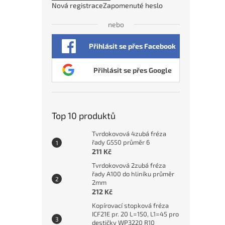
Nová registrace
Zapomenuté heslo
nebo
Přihlásit se přes Facebook
Ruční
HSS, 
Přihlásit se přes Google
1 8
Top 10 produktů
Tvrdokovová 4zubá fréza
řady G550 průměr 6
211 Kč
Tvrdokovová 2zubá fréza
řady A100 do hliníku průměr
2mm
212 Kč
Kopírovací stopková fréza
ICF21E pr. 20 L=150, L1=45 pro
destičky WP3220 R10