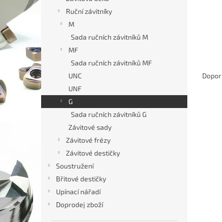
n
Ruční závitníky
e
M
l
Sada ručních závitníků M
MF
Ř
Sada ručních závitníků MF
a
UNC
Dopor
z
UNF
e
G
V
n
Sada ručních závitníků G
ý
í
p
Závitové sady
p
i
r
Závitové frézy
s
o
Závitové destičky
p
d
Soustružení
r
u
Břitové destičky
o
k
Upínací nářadí
d
t
u
ů
Doprodej zboží
Ruční
k