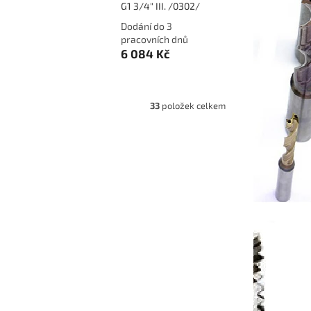
G1 3/4" III. /0302/
Dodání do 3
pracovních dnů
6 084 Kč
33
položek celkem
0000054
Kód:
110000055
57,
Ruční sadový závitník DIN 5157,