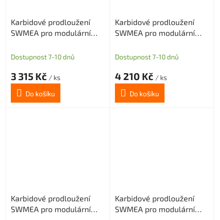
Karbidové prodloužení
Karbidové prodloužení
SWMEA pro modulární
SWMEA pro modulární
frézy s M8 délka 100mm
frézy s M8 délka 150mm
D=14
D=14
Dostupnost 7-10 dnů
Dostupnost 7-10 dnů
3 315 Kč
4 210 Kč
/ ks
/ ks
Do košíku
Do košíku
Karbidové prodloužení
Karbidové prodloužení
SWMEA pro modulární
SWMEA pro modulární
frézy s M8 délka 200mm
frézy s M8 délka 100mm