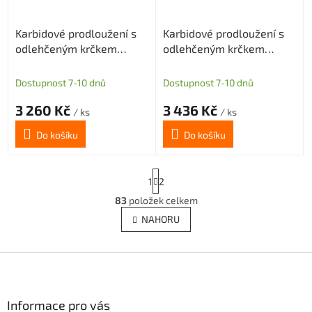
Karbidové prodloužení s
Karbidové prodloužení s
odlehčeným krčkem
odlehčeným krčkem
SWMEB pro M6 délka
SWMEB pro M6 délka
100mm D=12
100mm D=12
Dostupnost 7-10 dnů
Dostupnost 7-10 dnů
3 260 Kč
3 436 Kč
/ ks
/ ks
Do košíku
Do košíku
S
1
2
t
r
83
položek celkem
O
á
v
NAHORU
n
l
k
á
o
v
Z
d
á
a
á
n
c
p
í
í
a
Informace pro vás
p