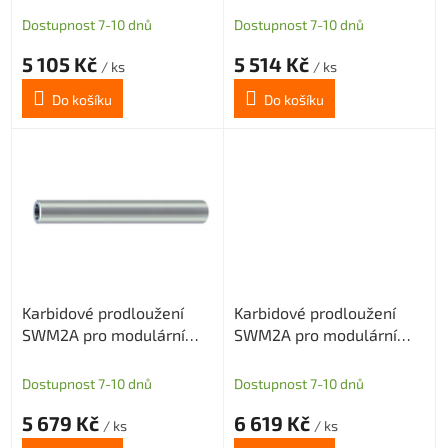
k
D=15,875
D=15,875
t
Dostupnost 7-10 dnů
Dostupnost 7-10 dnů
ů
5 105 Kč
5 514 Kč
/ ks
/ ks
Do košíku
Do košíku
Karbidové prodloužení
Karbidové prodloužení
SWM2A pro modulární
SWM2A pro modulární
frézy s M10 délka 100mm
frézy s M10 délka 150mm
D=19,05
D=19,05
Dostupnost 7-10 dnů
Dostupnost 7-10 dnů
5 679 Kč
6 619 Kč
/ ks
/ ks