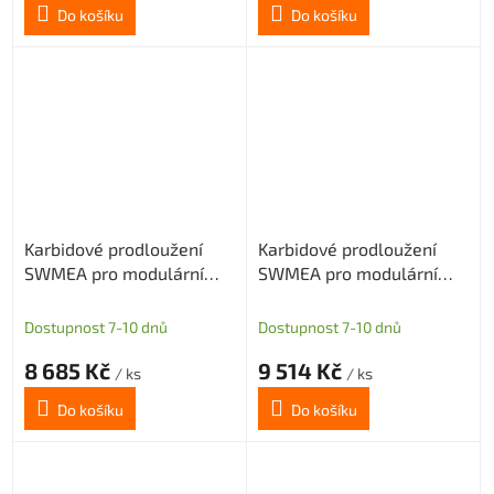
Do košíku
Do košíku
Karbidové prodloužení
Karbidové prodloužení
SWMEA pro modulární
SWMEA pro modulární
frézy s M10 délka 250mm
frézy s M10 délka 300mm
D20
D20
Dostupnost 7-10 dnů
Dostupnost 7-10 dnů
8 685 Kč
9 514 Kč
/ ks
/ ks
Do košíku
Do košíku