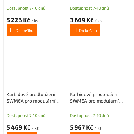
D=14
D=15
Dostupnost 7-10 dnů
Dostupnost 7-10 dnů
5 226 Kč
3 669 Kč
/ ks
/ ks
Do košíku
Do košíku
Karbidové prodloužení
Karbidové prodloužení
SWMEA pro modulární
SWMEA pro modulární
frézy s M8 délka 150mm
frézy s M8 délka 200mm
D=15
D=15
Dostupnost 7-10 dnů
Dostupnost 7-10 dnů
5 469 Kč
5 967 Kč
/ ks
/ ks