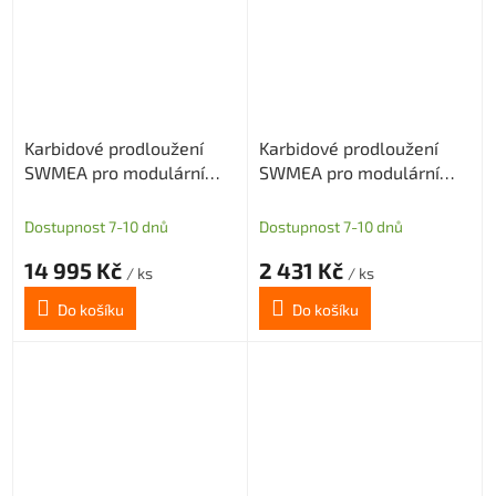
Karbidové prodloužení
Karbidové prodloužení
SWMEA pro modulární
SWMEA pro modulární
frézy s M16 délka 150mm
frézy s M5 délka 75mm
D31,75
D=10
Dostupnost 7-10 dnů
Dostupnost 7-10 dnů
14 995 Kč
2 431 Kč
/ ks
/ ks
Do košíku
Do košíku