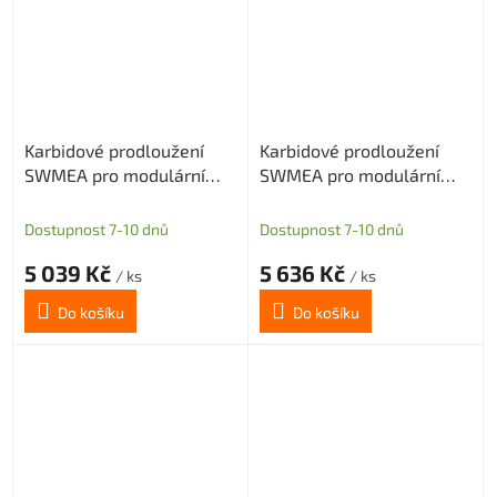
Karbidové prodloužení
Karbidové prodloužení
SWMEA pro modulární
SWMEA pro modulární
frézy s M8 délka 150mm
frézy s M8 délka 200mm
D=16
D=16
Dostupnost 7-10 dnů
Dostupnost 7-10 dnů
5 039 Kč
5 636 Kč
/ ks
/ ks
Do košíku
Do košíku