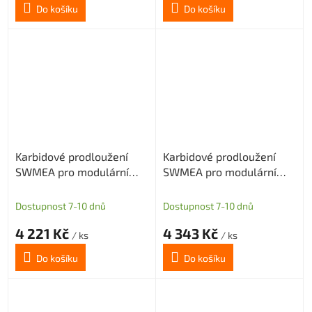
Do košíku
Do košíku
Karbidové prodloužení
Karbidové prodloužení
SWMEA pro modulární
SWMEA pro modulární
frézy s M8 délka 100mm
frézy s M10 délka 100mm
D=16
D=16
Dostupnost 7-10 dnů
Dostupnost 7-10 dnů
4 221 Kč
4 343 Kč
/ ks
/ ks
Do košíku
Do košíku