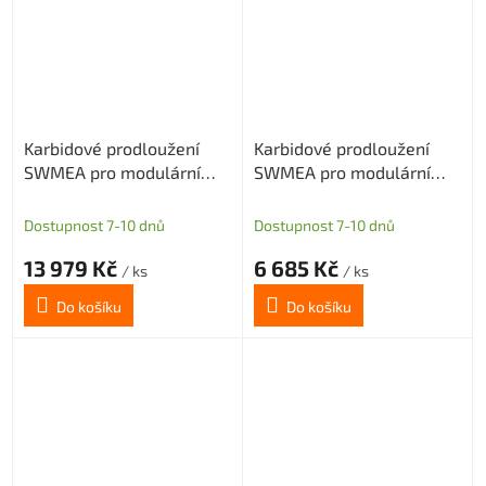
Karbidové prodloužení
Karbidové prodloužení
SWMEA pro modulární
SWMEA pro modulární
frézy s M10 délka 400mm
frézy s M12 délka 100mm
D20
D25
Dostupnost 7-10 dnů
Dostupnost 7-10 dnů
13 979 Kč
6 685 Kč
/ ks
/ ks
Do košíku
Do košíku