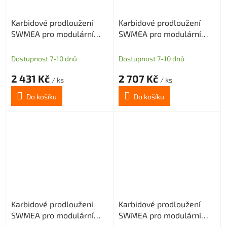
Karbidové prodloužení
Karbidové prodloužení
SWMEA pro modulární
SWMEA pro modulární
frézy s M5 délka 100mm
frézy s M6 délka 100mm
D=10
D=10
Dostupnost 7-10 dnů
Dostupnost 7-10 dnů
2 431 Kč
2 707 Kč
/ ks
/ ks
Do košíku
Do košíku
Karbidové prodloužení
Karbidové prodloužení
SWMEA pro modulární
SWMEA pro modulární
frézy s M5 délka 150mm
frézy s M6 délka 150mm