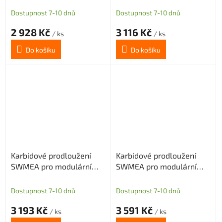
D=10
D=10
Dostupnost 7-10 dnů
Dostupnost 7-10 dnů
2 928 Kč
3 116 Kč
/ ks
/ ks
Do košíku
Do košíku
Karbidové prodloužení
Karbidové prodloužení
SWMEA pro modulární
SWMEA pro modulární
frézy s M6 délka 100mm
frézy s M6 délka 150mm
D=11
D=11
Dostupnost 7-10 dnů
Dostupnost 7-10 dnů
3 193 Kč
3 591 Kč
/ ks
/ ks