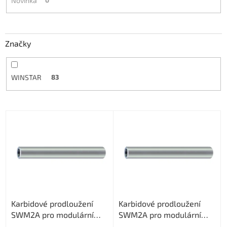
Novinka
Značky
WINSTAR
83
V
ý
p
i
s
p
r
o
Karbidové prodloužení
Karbidové prodloužení
d
SWM2A pro modulární
SWM2A pro modulární
u
frézy s M8 délka 100mm
frézy s M8 délka 150mm