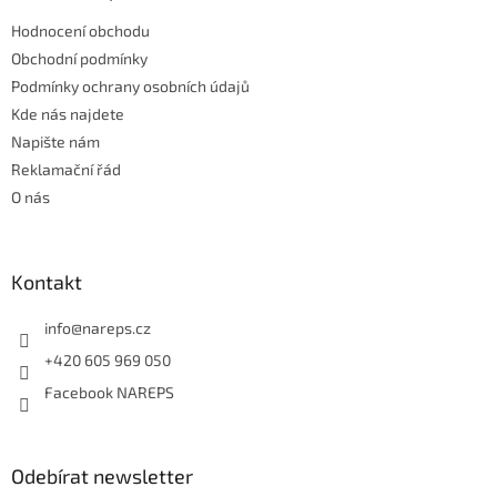
t
r
Hodnocení obchodu
í
v
Obchodní podmínky
k
y
Podmínky ochrany osobních údajů
v
Kde nás najdete
ý
Napište nám
p
i
Reklamační řád
s
O nás
u
Kontakt
info
@
nareps.cz
+420 605 969 050
Facebook NAREPS
Odebírat newsletter