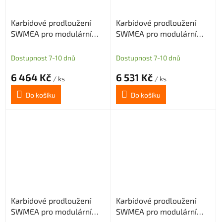
Karbidové prodloužení
Karbidové prodloužení
SWMEA pro modulární
SWMEA pro modulární
frézy s M8 délka 250mm
frézy s M10 délka 150mm
D=16
D=18
Dostupnost 7-10 dnů
Dostupnost 7-10 dnů
6 464 Kč
6 531 Kč
/ ks
/ ks
Do košíku
Do košíku
Karbidové prodloužení
Karbidové prodloužení
SWMEA pro modulární
SWMEA pro modulární