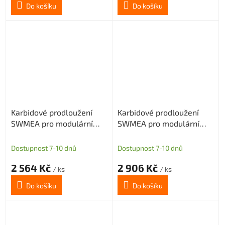
Do košíku
Do košíku
Karbidové prodloužení
Karbidové prodloužení
SWMEA pro modulární
SWMEA pro modulární
frézy s M6 délka 75mm
frézy s M6 délka 100mm
D=12
D=12
Dostupnost 7-10 dnů
Dostupnost 7-10 dnů
2 564 Kč
2 906 Kč
/ ks
/ ks
Do košíku
Do košíku