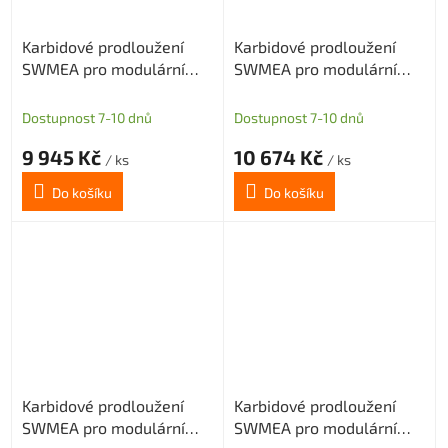
Karbidové prodloužení
Karbidové prodloužení
SWMEA pro modulární
SWMEA pro modulární
frézy s M12 délka 150mm
frézy s M12 délka 200mm
D25
D25
Dostupnost 7-10 dnů
Dostupnost 7-10 dnů
9 945 Kč
10 674 Kč
/ ks
/ ks
Do košíku
Do košíku
Karbidové prodloužení
Karbidové prodloužení
SWMEA pro modulární
SWMEA pro modulární