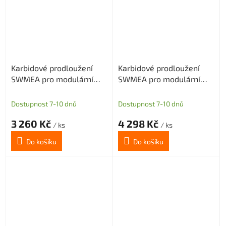
Karbidové prodloužení
Karbidové prodloužení
SWMEA pro modulární
SWMEA pro modulární
frézy s M6 délka 150mm
frézy s M6 délka 200mm
D=12
D=12
Dostupnost 7-10 dnů
Dostupnost 7-10 dnů
3 260 Kč
4 298 Kč
/ ks
/ ks
Do košíku
Do košíku