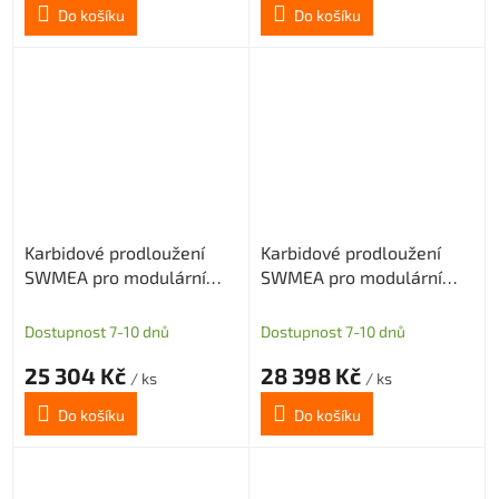
Do košíku
Do košíku
Karbidové prodloužení
Karbidové prodloužení
SWMEA pro modulární
SWMEA pro modulární
frézy s M16 délka 300mm
frézy s M16 délka 350mm
D32
D32
Dostupnost 7-10 dnů
Dostupnost 7-10 dnů
25 304 Kč
28 398 Kč
/ ks
/ ks
Do košíku
Do košíku