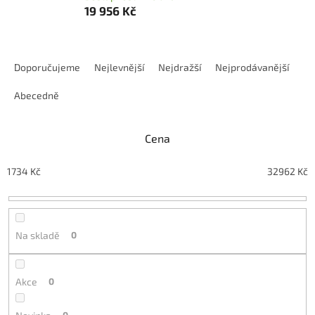
19 956 Kč
Ř
a
Doporučujeme
Nejlevnější
Nejdražší
Nejprodávanější
z
e
Abecedně
n
í
Cena
p
r
o
1734
Kč
32962
Kč
d
u
k
t
Na skladě
0
ů
Akce
0
0