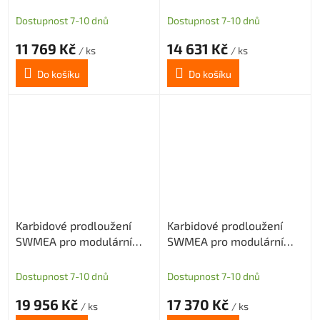
frézy s M12 délka 250mm
frézy s M12 délka 300mm
D25
D25
Dostupnost 7-10 dnů
Dostupnost 7-10 dnů
11 769 Kč
14 631 Kč
/ ks
/ ks
Do košíku
Do košíku
Karbidové prodloužení
Karbidové prodloužení
SWMEA pro modulární
SWMEA pro modulární
frézy s M12 délka 350mm
frézy s M16 délka 200mm
D25
D32
Dostupnost 7-10 dnů
Dostupnost 7-10 dnů
19 956 Kč
17 370 Kč
/ ks
/ ks