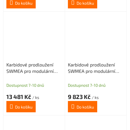
Do košíku
Do košíku
Karbidové prodloužení
Karbidové prodloužení
SWMEA pro modulární
SWMEA pro modulární
frézy s M12 délka 100mm
frézy s M12 délka 150mm
D25,4
D25,4
Dostupnost 7-10 dnů
Dostupnost 7-10 dnů
13 481 Kč
9 823 Kč
/ ks
/ ks
Do košíku
Do košíku