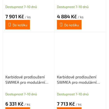
frézy s M10 délka 200mm
frézy s M10 délka 100mm
D=18
D=20
Dostupnost 7-10 dnů
Dostupnost 7-10 dnů
7 901 Kč
4 884 Kč
/ ks
/ ks
Do košíku
Do košíku
Karbidové prodloužení
Karbidové prodloužení
SWMEA pro modulární
SWMEA pro modulární
frézy s M10 délka 150mm
frézy s M10 délka 200mm
D=20
D20
Dostupnost 7-10 dnů
Dostupnost 7-10 dnů
6 331 Kč
7 713 Kč
/ ks
/ ks