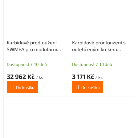
Karbidové prodloužení
Karbidové prodloužení s
SWMEA pro modulární
odlehčeným krčkem
frézy s M16 délka 400mm
SWMEB pro M6 délka
D32
100mm D=12
Dostupnost 7-10 dnů
Dostupnost 7-10 dnů
32 962 Kč
3 171 Kč
/ ks
/ ks
Do košíku
Do košíku