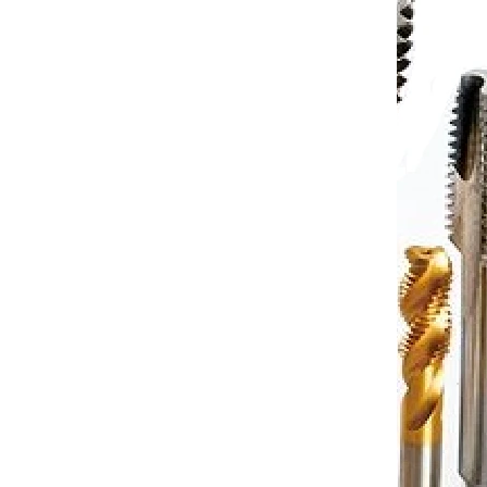
WLNR
Soustružnický nůž vnější PWLNR
3232 P08 pro destičky WNM.0804..
(pravý)
dem
(1 ks)
Dodání 4-8dní
 košíku
1 289 Kč
Do košíku
/ ks
525 M08
Kód:
P157-PWLNL 3232 P08