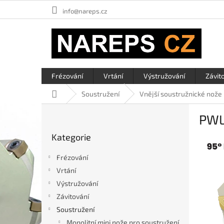
Přejít
info@nareps.cz
na
obsah
Frézování
Vrtání
Výstružování
Závit
Domů
Soustružení
Vnější soustružnické nože
P
PW
o
Přeskočit
s
Kategorie
kategorie
t
r
Frézování
a
Vrtání
n
Výstružování
n
í
Závitování
p
Soustružení
a
Monolitní mini nože pro soustružení