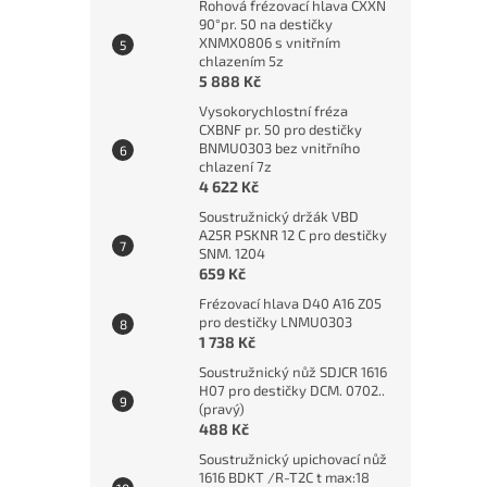
Rohová frézovací hlava CXXN
90°pr. 50 na destičky
XNMX0806 s vnitřním
chlazením 5z
5 888 Kč
Vysokorychlostní fréza
CXBNF pr. 50 pro destičky
BNMU0303 bez vnitřního
chlazení 7z
4 622 Kč
Soustružnický držák VBD
A25R PSKNR 12 C pro destičky
SNM. 1204
659 Kč
Frézovací hlava D40 A16 Z05
pro destičky LNMU0303
1 738 Kč
Soustružnický nůž SDJCR 1616
H07 pro destičky DCM. 0702..
(pravý)
488 Kč
Soustružnický upichovací nůž
1616 BDKT /R-T2C t max:18