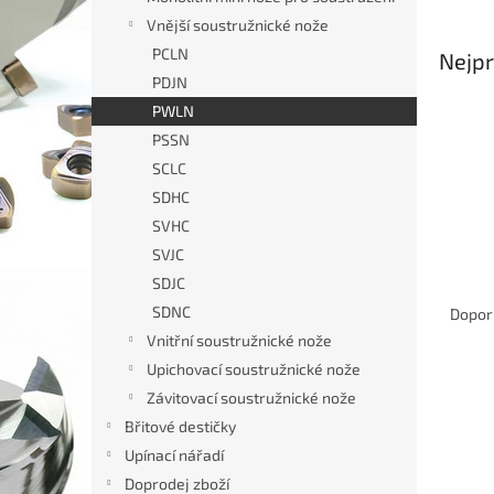
n
Vnější soustružnické nože
e
PCLN
Nejpr
l
PDJN
PWLN
PSSN
SCLC
SDHC
SVHC
SVJC
Ř
SDJC
a
SDNC
Dopor
z
Vnitřní soustružnické nože
e
Upichovací soustružnické nože
V
n
Výpr
Závitovací soustružnické nože
ý
í
Břitové destičky
p
p
i
r
Upínací nářadí
s
o
Doprodej zboží