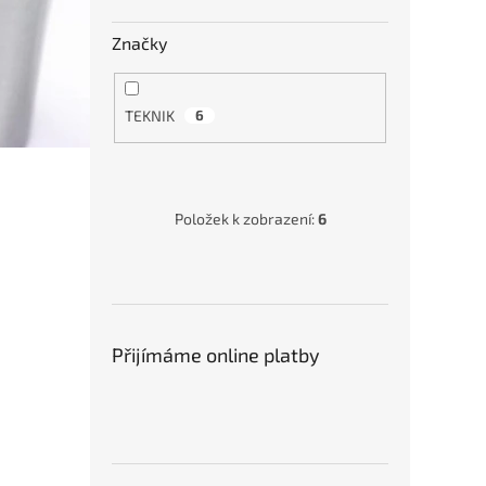
Sous
Značky
2020
WNM.
TEKNIK
6
1 12
Položek k zobrazení:
6
Přijímáme online platby