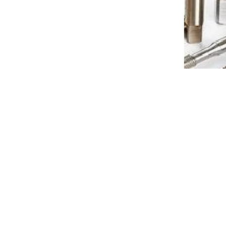
WLNL
Soustružnický nůž vnější PWLNL
3232 P08 pro destičky WNM.0804..
(levý)
í 4-8dní
Dodání 4-8dní
 košíku
1 289 Kč
Do košíku
/ ks