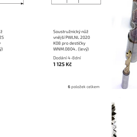
ůž
Soustružnický nůž
25
vnější PWLNL 2020
y
K08 pro destičky
ý)
WNM.0804.. (levý)
Dodání 4-8dní
1 125 Kč
6
položek celkem
525 M08
Kód:
P152-PWLNR 3232 P08