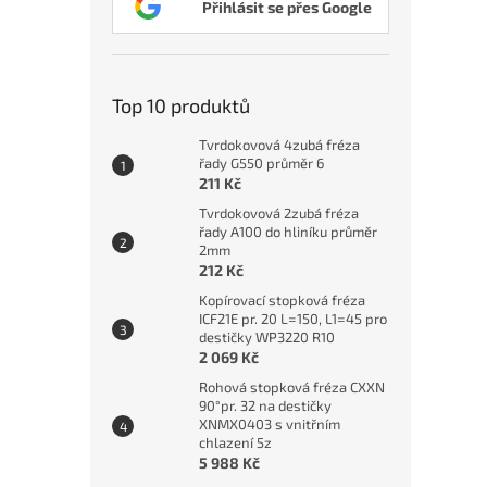
Přihlásit se přes Google
Top 10 produktů
Tvrdokovová 4zubá fréza
řady G550 průměr 6
211 Kč
Tvrdokovová 2zubá fréza
řady A100 do hliníku průměr
2mm
212 Kč
Kopírovací stopková fréza
ICF21E pr. 20 L=150, L1=45 pro
destičky WP3220 R10
2 069 Kč
Rohová stopková fréza CXXN
90°pr. 32 na destičky
XNMX0403 s vnitřním
chlazení 5z
5 988 Kč