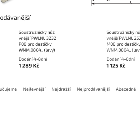
odávanější
Soustružnický nůž
Soustružnický n
vnější PWLNL 3232
vnější PWLNL 25
P08 pro destičky
M08 pro destičk
WNM.0804.. (levý)
WNM.0804.. (lev
Dodání 4-8dní
Dodání 4-8dní
1 289 Kč
1 125 Kč
učujeme
Nejlevnější
Nejdražší
Nejprodávanější
Abecedně
Kód:
P150-PWLNR 2020 K08
Kód:
P151-PWLNR 2
odej40
Výprodej40