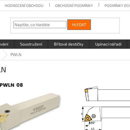
HODNOCENÍ OBCHODU
OBCHODNÍ PODMÍNKY
PODMÍNKY OC
HLEDAT
ování
Soustružení
Břitové destičky
Upínací nářadí
PWLN
LN