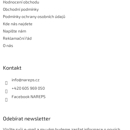
Hodnocení obchodu
í
p
r
Obchodní podmínky
v
Podmínky ochrany osobních údajů
k
Kde nás najdete
y
Napište nám
v
ý
Reklamační řád
p
O nás
i
s
u
Kontakt
info
@
nareps.cz
+420 605 969 050
Facebook NAREPS
Odebírat newsletter
Vložte svůj e-mail a my vám budeme zasílat informace o nových