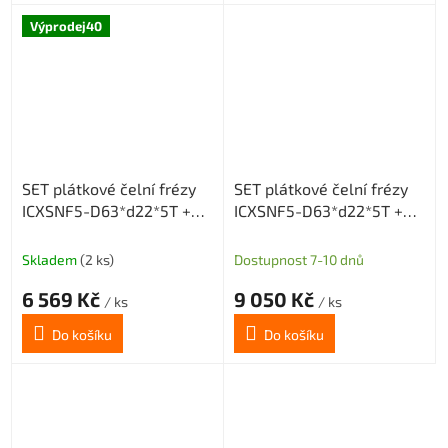
Výprodej40
SET plátkové čelní frézy
SET plátkové čelní frézy
ICXSNF5-D63*d22*5T +
ICXSNF5-D63*d22*5T +
20 destiček (10 SNMX a 10
20 destiček SNMX
ONMX)
Skladem
(2 ks)
Dostupnost 7-10 dnů
6 569 Kč
9 050 Kč
/ ks
/ ks
Do košíku
Do košíku