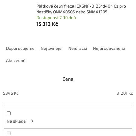
Plátková čelní fréza ICXSNF-D125*d40*10z pro
destičky ONMX0505 nebo SNMX1205
Dostupnost 7-10 dnů
15 313 Kč
Ř
a
Doporučujeme
Nejlevnější
Nejdražší
Nejprodávanější
z
e
Abecedně
n
í
Cena
p
r
o
5346
Kč
31201
Kč
d
u
k
t
Na skladě
3
ů