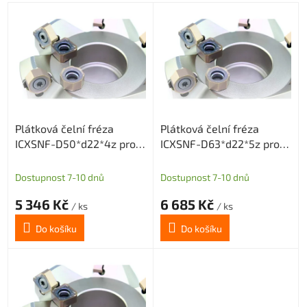
V
ý
p
i
s
p
r
o
Plátková čelní fréza
Plátková čelní fréza
d
ICXSNF-D50*d22*4z pro
ICXSNF-D63*d22*5z pro
u
destičky ONMX0505 nebo
destičky ONMX0505 nebo
k
SNMX1205
SNMX1205
t
Dostupnost 7-10 dnů
Dostupnost 7-10 dnů
ů
5 346 Kč
6 685 Kč
/ ks
/ ks
Do košíku
Do košíku