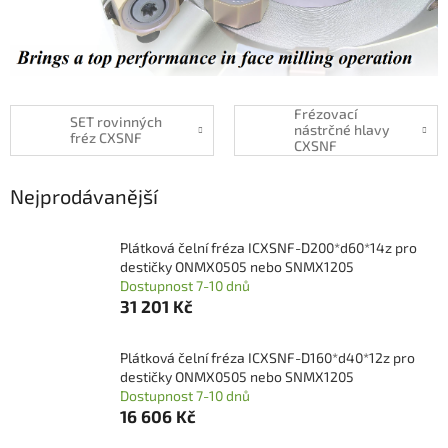
Frézovací
SET rovinných
nástrčné hlavy
fréz CXSNF
CXSNF
Nejprodávanější
Plátková čelní fréza ICXSNF-D200*d60*14z pro
destičky ONMX0505 nebo SNMX1205
Dostupnost 7-10 dnů
31 201 Kč
Plátková čelní fréza ICXSNF-D160*d40*12z pro
destičky ONMX0505 nebo SNMX1205
Dostupnost 7-10 dnů
16 606 Kč