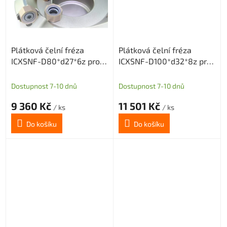
Plátková čelní fréza
Plátková čelní fréza
ICXSNF-D80*d27*6z pro
ICXSNF-D100*d32*8z pro
destičky ONMX0505 nebo
destičky ONMX0505 nebo
SNMX1205
SNMX1205
Dostupnost 7-10 dnů
Dostupnost 7-10 dnů
9 360 Kč
11 501 Kč
/ ks
/ ks
Do košíku
Do košíku