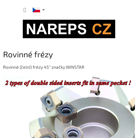
Přejít
NÁKUP
na
obsah
KOŠÍK
Rovinné frézy
Rovinné (čelní) frézy 45° značky WINSTAR