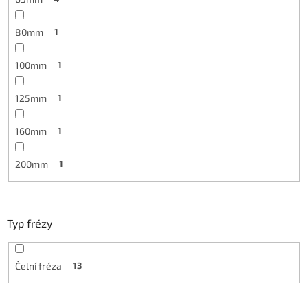
80mm
1
100mm
1
125mm
1
160mm
1
200mm
1
Typ frézy
Čelní fréza
13