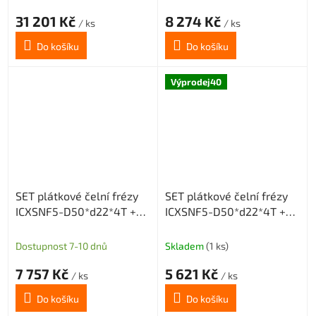
31 201 Kč
8 274 Kč
/ ks
/ ks
Do košíku
Do košíku
Výprodej40
SET plátkové čelní frézy
SET plátkové čelní frézy
ICXSNF5-D50*d22*4T +
ICXSNF5-D50*d22*4T +
20 destiček SNMX
20 destiček ONMX
Dostupnost 7-10 dnů
Skladem
(1 ks)
7 757 Kč
5 621 Kč
/ ks
/ ks
Do košíku
Do košíku