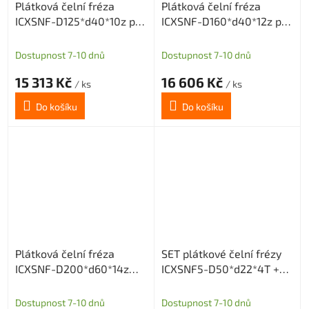
Plátková čelní fréza
Plátková čelní fréza
ICXSNF-D125*d40*10z pro
ICXSNF-D160*d40*12z pro
destičky ONMX0505 nebo
destičky ONMX0505 nebo
SNMX1205
SNMX1205
Dostupnost 7-10 dnů
Dostupnost 7-10 dnů
15 313 Kč
16 606 Kč
/ ks
/ ks
Do košíku
Do košíku
Plátková čelní fréza
SET plátkové čelní frézy
ICXSNF-D200*d60*14z
ICXSNF5-D50*d22*4T +
pro destičky ONMX0505
20 destiček (10 SNMX a 10
nebo SNMX1205
ONMX)
Dostupnost 7-10 dnů
Dostupnost 7-10 dnů