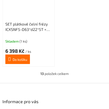
SET plátkové čelní frézy
ICXSNF5-D63*d22*5T +
20 destiček ONMX
Skladem
(1 ks)
6 398 Kč
/ ks
Do košíku
13
položek celkem
O
v
l
Z
á
á
d
p
a
a
Informace pro vás
c
t
í