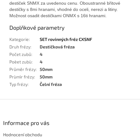
destiček SNMX
za uvedenou cenu.
Oboustran
n
é
břitové
destičky s
8mi hranami
, v
hodné do
oceli, nerezi a litiny.
Možnost osadit destičkami ONMX s 16ti hranami.
Doplňkové parametry
Kategorie
:
SET rovinných fréz CXSNF
Druh frézy
:
Destičková fréza
Počet zubů
:
4
Poèet zubù
:
4
Průměr frézy
:
50mm
Prùmìr frézy
:
50mm
Typ frézy
:
Čelní fréza
Z
á
p
a
Informace pro vás
t
Hodnocení obchodu
í