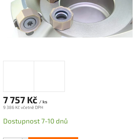
7 757 Kč
/ ks
9 386 Kč včetně DPH
Měrná
Dostupnost 7-10 dnů
cena: