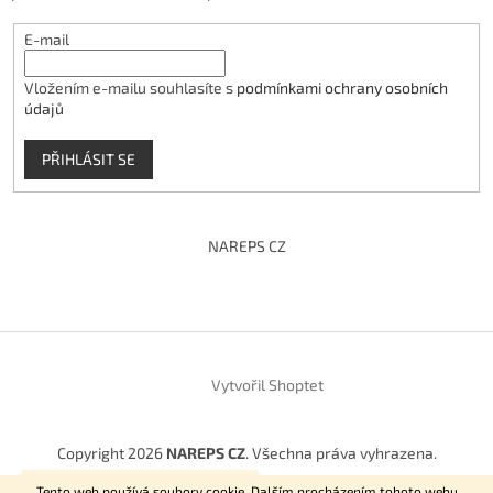
E-mail
Vložením e-mailu souhlasíte s
podmínkami ochrany osobních
údajů
PŘIHLÁSIT SE
NAREPS CZ
Vytvořil Shoptet
Copyright 2026
NAREPS CZ
. Všechna práva vyhrazena.
Vítejte na našem E-shopu.
Tento web používá soubory cookie. Dalším procházením tohoto webu