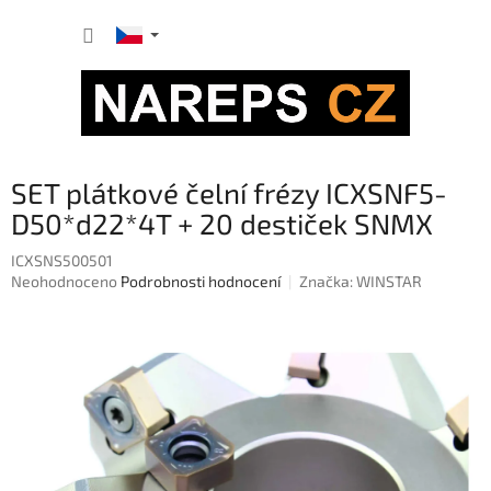
Přejít
NÁKUP
na
obsah
KOŠÍK
SET plátkové čelní frézy ICXSNF5-
D50*d22*4T + 20 destiček SNMX
ICXSNS500501
Průměrné
Neohodnoceno
Podrobnosti hodnocení
Značka:
WINSTAR
hodnocení
produktu
je
0,0
z
5
hvězdiček.