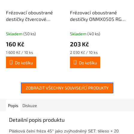
Frézovací oboustrané
Frézovací oboustrané
destičky čtvercové
destičky ONMX0505 RG
SNMX12 MG CX32HS
CX32HS (16hran)
Skladem
(50 ks)
Skladem
(40 ks)
160 Kč
203 Kč
Měrná
Měrná
1 600 Kč / 10 ks
2 030 Kč / 10 ks
cena:
cena:
Do košíku
Do košíku
ZOBRAZIT VŠECHNY SOUVISEJÍCÍ PRODUKTY
Popis
Diskuze
Detailní popis produktu
Plátková čelní
fréza
45°
jako
zvýhodněný
SET:
těleso
+
20