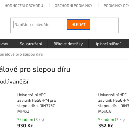
HODNOCENÍ OBCHODU
OBCHODNÍ PODMÍNKY
PODMÍNKY OC
HLEDAT
ování
Soustružení
Břitové destičky
Upínací nářadí
pirálové pro slepou díru
álové pro slepou díru
odávanější
Univerzální HPC
Univerzální HPC
závitník HSSE-PM pro
závitník HSSE-P
slepou díru, DIN376C
slepou díru, DIN
M14x2
M5x0,8
Skladem
(3 ks)
Skladem
(5 ks)
930 Kč
352 Kč