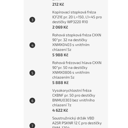
212 Kč
Kopírovací stopková fréza
ICF21E pr. 20 L=150, L1=45 pro
destičky WP3220 R10
2 069 Kč
Rohová stopková fréza CXXN
90°pr. 32 na destičky
XNMX0403 s vnitřním
chlazení 5z
5 988 Kč
Rohová frézovací hlava CXXN
90°pr. 50 na destičky
XNMX0806 s vnitřním
chlazením 5z
5 888 Kč
Vysokorychlostní fréza
CXBNF pr. 50 pro destičky
BNMU0303 bez vnitřního
chlazení 7z
4 622 Kč
Soustružnický držák VBD
A25R PSKNR 12 C pro destičky
SNM. 1204