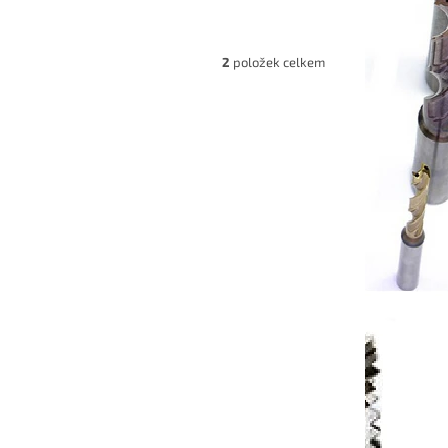
2
položek celkem
6056M14
 860 Kč
–50 %
SSE-PM
4x2
dem
(3 ks)