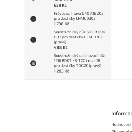
659 Kč
Frézovací hlava D40 A16 Z05
pro destičky LNMU0303
1 738 Kč
Soustružnický nůž SDJCR 1616
H07 pro destičky DCM. 0702..
(pravý)
488 Kč
Soustružnický upichovací nůž
1616 BDKT /R-T2C t max:18
pro destičky TDC.2C (pravý)
1 293 Kč
Z
á
p
a
t
Informac
í
Hodnocení
Obchodní 