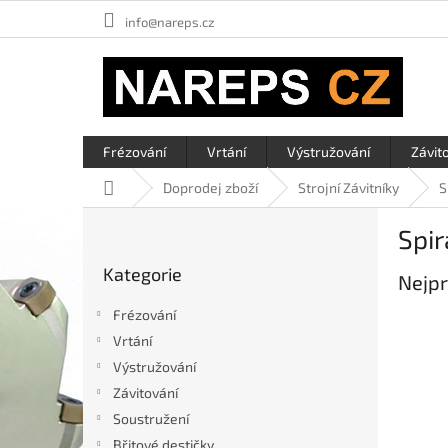
Přejít
info@nareps.cz
na
obsah
Frézování
Vrtání
Výstružování
Závit
Domů
Doprodej zboží
Strojní Závitníky
S
P
Spir
o
Přeskočit
s
Kategorie
kategorie
Nejpr
t
r
Frézování
a
Vrtání
n
Výstružování
n
í
Závitování
p
Soustružení
a
Břitové destičky