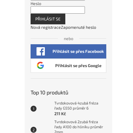
Heslo
PŘIHLÁSIT SE
Nová registrace
Zapomenuté heslo
nebo
Přihlásit se přes Facebook
Přihlásit se přes Google
Top 10 produktů
Tvrdokovová 4zubá fréza
řady G550 průměr 6
211 Kč
Tvrdokovová 2zubá fréza
řady A100 do hliníku průměr
2mm