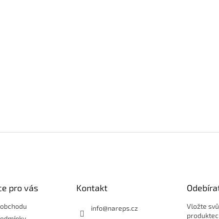
e pro vás
Kontakt
Odebíra
 obchodu
Vložte svů
info
@
nareps.cz
produktec
podmínky