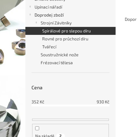
n
Upínací nářadí
e
Ř
Doprodej zboží
l
a
Dopor
Strojní Závitníky
z
Spirálové pro slepou díru
e
V
n
Rovné pro průchozí díru
Dopr
ý
í
Tvářecí
p
p
Soustružnické nože
i
r
Frézovací tělesa
s
o
p
d
r
u
o
k
Cena
d
t
u
ů
352
Kč
930
Kč
Univ
k
pro s
t
ů
Na skladě
2