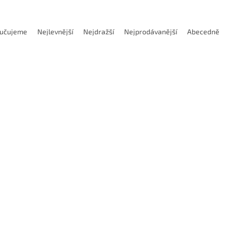
učujeme
Nejlevnější
Nejdražší
Nejprodávanější
Abecedně
Kód:
416050M05
Kód:
41
odej
Doprodej
705 Kč
1
–50 %
erzální HPC závitník HSSE-PM
Univerzální HPC závitník H
lepou díru, DIN371C M5x0,8
pro slepou díru, DIN376C M1
Skladem
(5 ks)
Skla