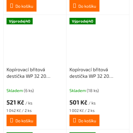
cena:
cena:
Do košíku
Do košíku
Výprodej40
Výprodej40
Kopírovací břitová
Kopírovací břitová
destička WP 32 20
destička WP 32 20
středně hrubovací
šlichtovací geometrie SM,
geometrie MM, povlak
povlak CX23TX
Skladem
(6 ks)
Skladem
(18 ks)
CX23TX
521 Kč
501 Kč
/ ks
/ ks
Měrná
Měrná
1 042 Kč / 2 ks
1 002 Kč / 2 ks
cena:
cena:
Do košíku
Do košíku