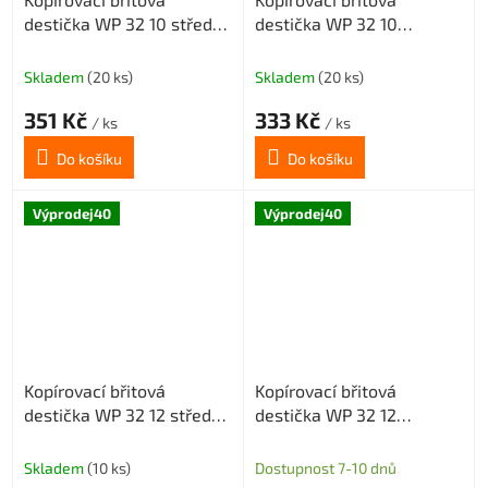
destička WP 32 10 středně
destička WP 32 10
hrubovací geometrie MM,
šlichtovací geometrie SM,
povlak CX23TX
povlak CX23TX
Skladem
(20 ks)
Skladem
(20 ks)
351 Kč
333 Kč
/ ks
/ ks
Do košíku
Do košíku
Výprodej40
Výprodej40
Kopírovací břitová
Kopírovací břitová
destička WP 32 12 středně
destička WP 32 12
hrubovací geometrie MM,
šlichtovací geometrie SM,
povlak CX23TX
povlak CX23TX
Skladem
(10 ks)
Dostupnost 7-10 dnů