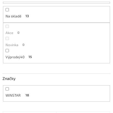
u
k
t
Na skladě
13
ů
Akce
0
Novinka
0
Výprodej40
15
Značky
WINSTAR
18