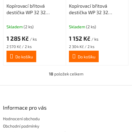
Kopírovací břitová
Kopírovací břitová
destička WP 32 32
destička WP 32 32
středně hrubovací
šlichtovací geometrie SM,
geometrie MG, povlak
povlak CX23TX
Skladem
(2 ks)
Skladem
(2 ks)
CX23TX
1 285 Kč
1 152 Kč
/ ks
/ ks
Měrná
Měrná
2 570 Kč / 2 ks
2 304 Kč / 2 ks
cena:
cena:
Do košíku
Do košíku
18
položek celkem
O
v
l
Z
á
á
d
p
a
a
Informace pro vás
c
t
í
Hodnocení obchodu
í
p
r
Obchodní podmínky
v