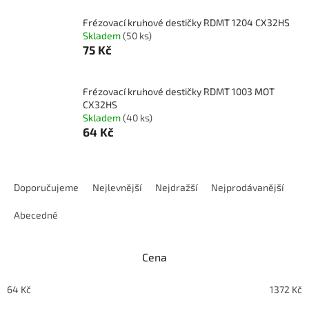
Frézovací kruhové destičky RDMT 1204 CX32HS
Skladem
(50 ks)
75 Kč
Frézovací kruhové destičky RDMT 1003 MOT
CX32HS
Skladem
(40 ks)
64 Kč
Ř
a
Doporučujeme
Nejlevnější
Nejdražší
Nejprodávanější
z
e
Abecedně
n
í
Cena
p
r
o
64
Kč
1372
Kč
d