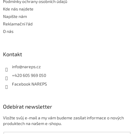
Podmínky ochrany osobních údajů
k
Kde nás najdete
y
Napište nám
v
ý
Reklamační řád
p
O nás
i
s
u
Kontakt
info
@
nareps.cz
+420 605 969 050
Facebook NAREPS
Odebírat newsletter
Vložte svůj e-mail a my vám budeme zasílat informace o nových
produktech na našem e-shopu.