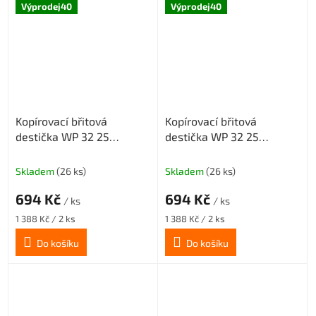
Výprodej40
Výprodej40
Kopírovací břitová
Kopírovací břitová
destička WP 32 25
destička WP 32 25
středně hrubovací
šlichtovací geometrie SM,
geometrie MM, povlak
povlak CX23TX
Skladem
(26 ks)
Skladem
(26 ks)
CX23TX
694 Kč
694 Kč
/ ks
/ ks
Měrná
Měrná
1 388 Kč / 2 ks
1 388 Kč / 2 ks
cena:
cena:
Do košíku
Do košíku