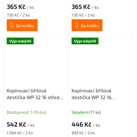
365 Kč
365 Kč
/ ks
/ ks
Měrná
Měrná
730 Kč / 2 ks
730 Kč / 2 ks
cena:
cena:
Do košíku
Do košíku
Výprodej40
Výprodej40
Kopírovací břitová
Kopírovací břitová
destička WP 32 16 středně
destička WP 32 16
hrubovací geometrie MM,
šlichtovací geometrie SM,
povlak CX23TX
povlak CX23TX
Dostupnost 7-10 dnů
Skladem
(11 ks)
542 Kč
446 Kč
/ ks
/ ks
Měrná
Měrná
1 084 Kč / 2 ks
892 Kč / 2 ks