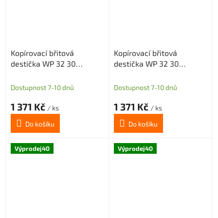
Kopírovací břitová
Kopírovací břitová
destička WP 32 30
destička WP 32 30
středně hrubovací
šlichtovací geometrie SM,
geometrie MG, povlak
povlak CX23TX
Dostupnost 7-10 dnů
Dostupnost 7-10 dnů
CX23TX
1 371 Kč
1 371 Kč
/ ks
/ ks
Do košíku
Do košíku
Výprodej40
Výprodej40