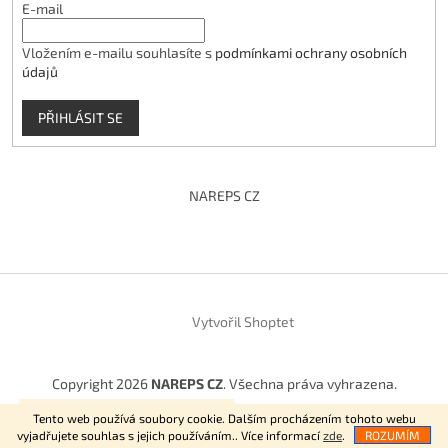
E-mail
Vložením e-mailu souhlasíte s
podmínkami ochrany osobních
údajů
PŘIHLÁSIT SE
NAREPS CZ
Vytvořil Shoptet
Copyright 2026
NAREPS CZ
. Všechna práva vyhrazena.
Vítejte na našem E-shopu.
Tento web používá soubory cookie. Dalším procházením tohoto webu
vyjadřujete souhlas s jejich používáním.. Více informací
zde
.
ROZUMÍM
NajduZboží.cz