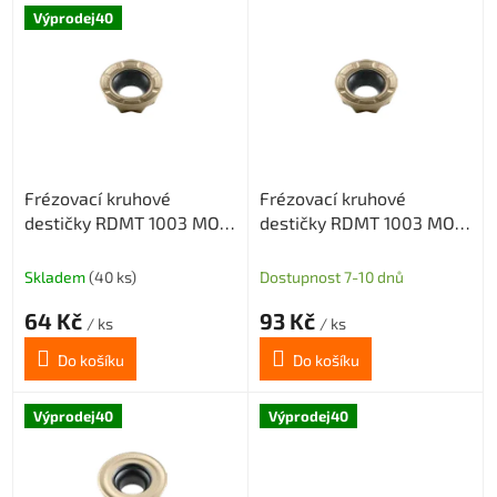
V
Výprodej40
ý
p
i
s
p
r
o
Frézovací kruhové
Frézovací kruhové
d
destičky RDMT 1003 MOT
destičky RDMT 1003 MOT
u
CX32HS
CX43TS (pro obrábění
k
nerezi)
t
Skladem
(40 ks)
Dostupnost 7-10 dnů
ů
64 Kč
93 Kč
/ ks
/ ks
Do košíku
Do košíku
Výprodej40
Výprodej40