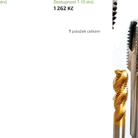
 dnů
Dostupnost 7-10 dnů
1 262 Kč
7
položek celkem
206007S
Kód:
EHBLF206010S
80 do
Kulová 2zubá fréza řady H680 do
 6 R3
70 HRC prodloužená průměr 6 R3
7-10 dnů
Dostupnost 7-10 dnů