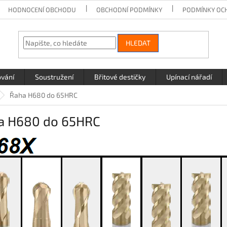
HODNOCENÍ OBCHODU
OBCHODNÍ PODMÍNKY
PODMÍNKY OC
HLEDAT
ování
Soustružení
Břitové destičky
Upínací nářadí
Řaha H680 do 65HRC
a H680 do 65HRC