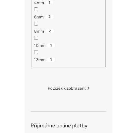
4mm
1
6mm
2
8mm
2
10mm
1
12mm
1
Kulo
70 H
Položek k zobrazení:
7
2 1
Přijímáme online platby