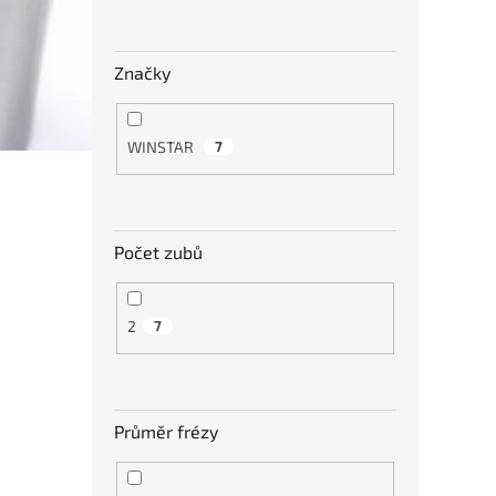
634
Značky
WINSTAR
7
Počet zubů
2
7
Kulo
70 H
Průměr frézy
979