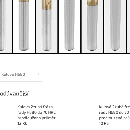
Kulové H680
odávanější
Kulová 2zubá fréza
Kulová 2zubá fr
řady H680 do 70 HRC
řady H680 do 70
prodloužená průměr
prodloužená pr
12 R6
10 R5