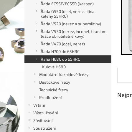
n
Řada ECSSF/ECSSR (karbon)
e
Řada G550 (ocel, nerez, litina,
l
kalený 55HRC)
Řada V520 (nerez a superslitiny)
Řada V530 (nerez, inconel, titanium,
těžce obrobitelné kovy)
Řada V470 (ocel, nerez)
Řada H700 do 65HRC
Řaha H680 do 65HRC
Kulové H680
Modulární karbidové frézy
Destičkové frézy
Technické frézy
Nejpr
Prodloužení
Vrtání
Výstružování
Závitování
Soustružení