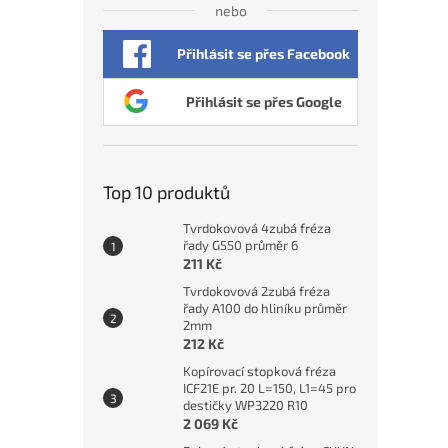
nebo
Přihlásit se přes Facebook
Přihlásit se přes Google
Top 10 produktů
Tvrdokovová 4zubá fréza
řady G550 průměr 6
211 Kč
Tvrdokovová 2zubá fréza
řady A100 do hliníku průměr
2mm
212 Kč
Kopírovací stopková fréza
ICF21E pr. 20 L=150, L1=45 pro
destičky WP3220 R10
2 069 Kč