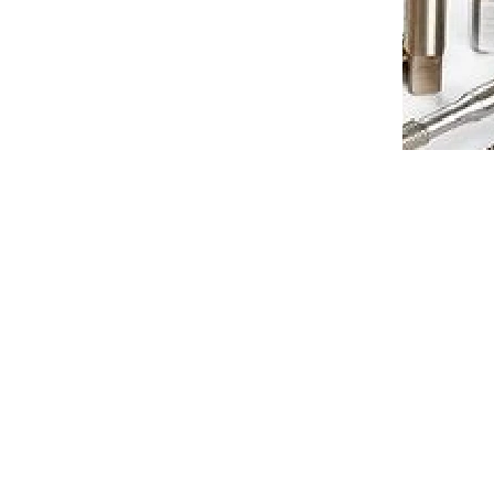
 košíku
754 Kč
Do košíku
/ ks
208010S
Kód:
EHBLF210010S
80 do
Kulová 2zubá fréza řady H680 do
 8 R4
70 HRC prodloužená průměr 10 R5
7-10 dnů
Dostupnost 7-10 dnů
 košíku
1 604 Kč
Do košíku
/ ks