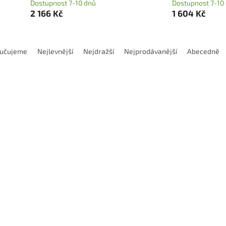
Dostupnost 7-10 dnů
Dostupnost 7-10
2 166 Kč
1 604 Kč
učujeme
Nejlevnější
Nejdražší
Nejprodávanější
Abecedně
Kód:
EHBLF204007S
Kód:
EHBLF
vá 2zubá fréza řady H680 do
Kulová 2zubá fréza řady H6
RC prodloužená průměr 4 R2
70 HRC prodloužená průměr
Dostupnost 7-10 dnů
Dostupnost 