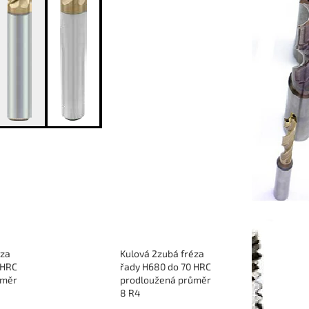
éza
Kulová 2zubá fréza
 HRC
řady H680 do 70 HRC
ůměr
prodloužená průměr
8 R4