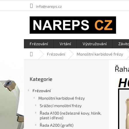
Přejít
info@nareps.cz
na
obsah
Frézování
Vrtání
Výstružování
Závit
Domů
Frézování
Monolitní karbidové frézy
P
Řah
o
Přeskočit
s
Kategorie
kategorie
t
r
Frézování
a
Monolitní karbidové frézy
n
Srážecí monolitní frézy
n
í
Řada A100 (neželezné kovy, hliník,
plast i dřevo)
p
a
Řada A200 (grafit)