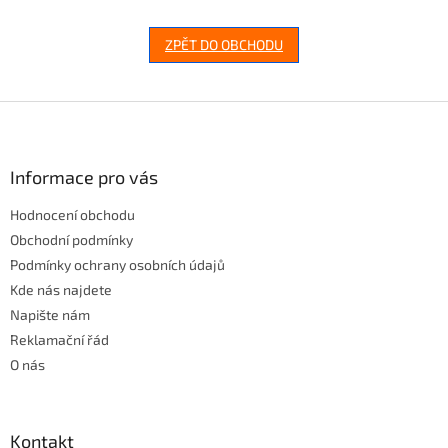
ZPĚT DO OBCHODU
Z
á
p
a
Informace pro vás
t
Hodnocení obchodu
í
Obchodní podmínky
Podmínky ochrany osobních údajů
Kde nás najdete
Napište nám
Reklamační řád
O nás
Kontakt