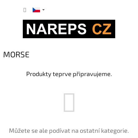
Přejít
NÁKUP
na
obsah
KOŠÍK
MORSE
Produkty teprve připravujeme.
Můžete se ale podívat na ostatní kategorie.