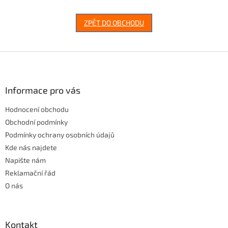
ZPĚT DO OBCHODU
Z
á
p
a
Informace pro vás
t
Hodnocení obchodu
í
Obchodní podmínky
Podmínky ochrany osobních údajů
Kde nás najdete
Napište nám
Reklamační řád
O nás
Kontakt