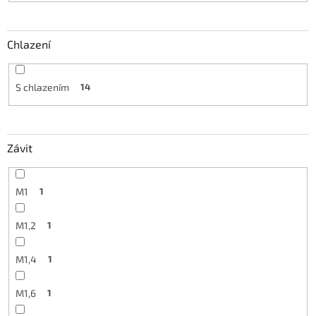
Chlazení
S chlazením
14
Závit
M1
1
M1,2
1
M1,4
1
M1,6
1