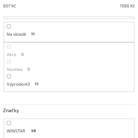
r
o
807
Kč
7086
Kč
d
u
k
t
Na skladě
11
ů
Akce
0
Novinka
0
Výprodej40
11
Značky
WINSTAR
49