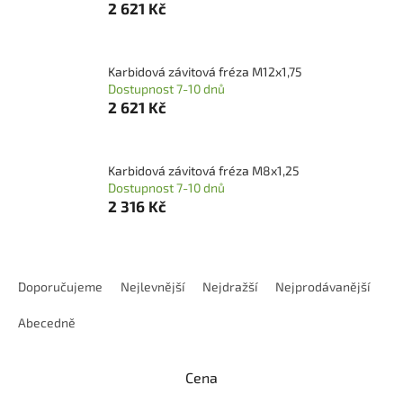
2 621 Kč
Karbidová závitová fréza M12x1,75
Dostupnost 7-10 dnů
2 621 Kč
Karbidová závitová fréza M8x1,25
Dostupnost 7-10 dnů
2 316 Kč
Ř
a
Doporučujeme
Nejlevnější
Nejdražší
Nejprodávanější
z
e
Abecedně
n
í
Cena
p