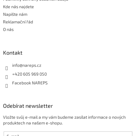
k
Kde nás najdete
y
Napište nám
v
ý
Reklamační řád
p
O nás
i
s
u
Kontakt
info
@
nareps.cz
+420 605 969 050
Facebook NAREPS
Odebírat newsletter
Vložte svůj e-mail a my vám budeme zasílat informace o nových
produktech na našem e-shopu.