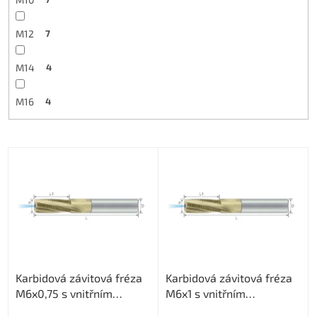
M12
7
M14
4
M16
4
V
ý
p
i
s
p
r
o
Karbidová závitová fréza
Karbidová závitová fréza
d
M6x0,75 s vnitřním
M6x1 s vnitřním
u
chlazením
chlazením
k