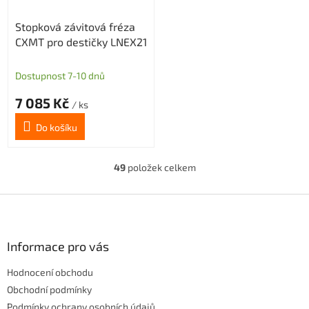
Stopková závitová fréza
CXMT pro destičky LNEX21
Dostupnost 7-10 dnů
7 085 Kč
/ ks
Do košíku
49
položek celkem
O
v
l
Z
á
á
d
p
a
a
Informace pro vás
c
t
í
Hodnocení obchodu
í
p
r
Obchodní podmínky
v
Podmínky ochrany osobních údajů