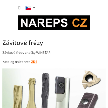
Přejít
NÁKUP
na
obsah
KOŠÍK
Závitové frézy
Závitové frézy značky WINSTAR.
Katalog naleznete
ZDE