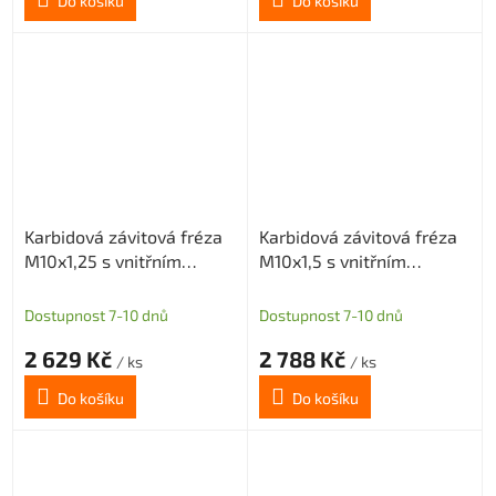
Do košíku
Do košíku
Karbidová závitová fréza
Karbidová závitová fréza
M10x1,25 s vnitřním
M10x1,5 s vnitřním
chlazením
chlazením
Dostupnost 7-10 dnů
Dostupnost 7-10 dnů
2 629 Kč
2 788 Kč
/ ks
/ ks
Do košíku
Do košíku