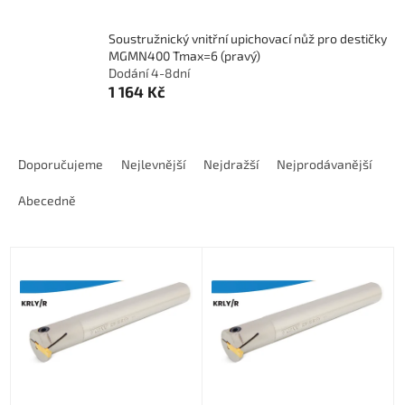
l
Soustružnický vnitřní upichovací nůž pro destičky
MGMN400 Tmax=6 (pravý)
Dodání 4-8dní
1 164 Kč
Ř
a
Doporučujeme
Nejlevnější
Nejdražší
Nejprodávanější
z
e
Abecedně
n
í
V
p
ý
r
p
o
i
d
s
u
p
k
r
t
o
ů