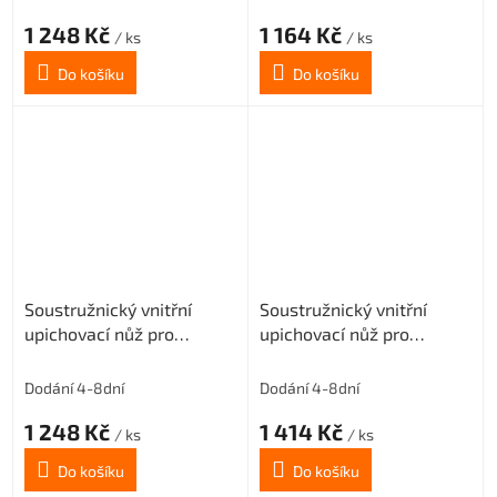
1 248 Kč
1 164 Kč
/ ks
/ ks
Do košíku
Do košíku
Soustružnický vnitřní
Soustružnický vnitřní
upichovací nůž pro
upichovací nůž pro
destičky MGMN300
destičky MGMN300
Tmax=6,7 (pravý)
Tmax=6,1 (pravý)
Dodání 4-8dní
Dodání 4-8dní
1 248 Kč
1 414 Kč
/ ks
/ ks
Do košíku
Do košíku