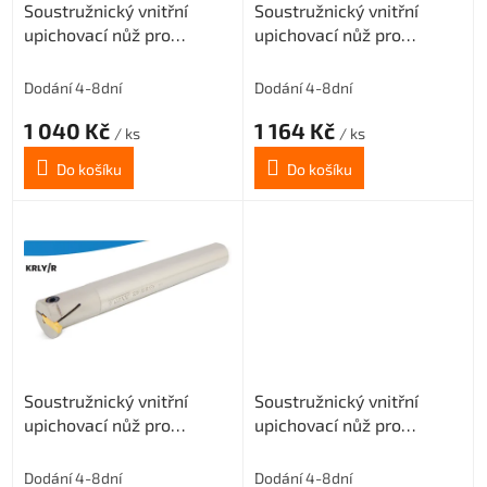
Soustružnický vnitřní
Soustružnický vnitřní
d
upichovací nůž pro
upichovací nůž pro
u
destičky MGMN200
destičky MGMN200
k
Tmax=5 (pravý)
Tmax=5,7 (pravý)
t
Dodání 4-8dní
Dodání 4-8dní
ů
1 040 Kč
1 164 Kč
/ ks
/ ks
Do košíku
Do košíku
Soustružnický vnitřní
Soustružnický vnitřní
upichovací nůž pro
upichovací nůž pro
destičky MGMN200
destičky MGMN300
Tmax=5,7 (pravý)
Tmax=6 (pravý)
Dodání 4-8dní
Dodání 4-8dní