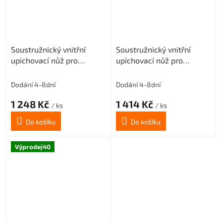
Soustružnický vnitřní
Soustružnický vnitřní
upichovací nůž pro
upichovací nůž pro
destičky MGMN400
destičky MGMN400
Tmax=6 (pravý)
Tmax=6 (pravý)
Dodání 4-8dní
Dodání 4-8dní
1 248 Kč
1 414 Kč
/ ks
/ ks
Do košíku
Do košíku
Výprodej40