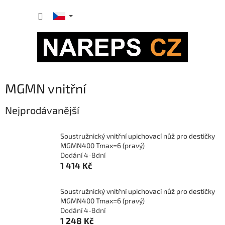
Přejít
NÁKUP
na
obsah
KOŠÍK
P
MGMN vnitřní
o
s
Nejprodávanější
t
r
Soustružnický vnitřní upichovací nůž pro destičky
a
MGMN400 Tmax=6 (pravý)
n
Dodání 4-8dní
n
1 414 Kč
í
p
Soustružnický vnitřní upichovací nůž pro destičky
a
MGMN400 Tmax=6 (pravý)
n
Dodání 4-8dní
e
1 248 Kč