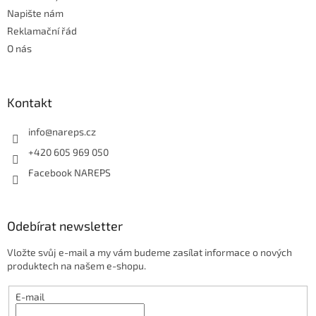
y
Napište nám
v
ý
Reklamační řád
p
O nás
i
s
u
Kontakt
info
@
nareps.cz
+420 605 969 050
Facebook NAREPS
Odebírat newsletter
Vložte svůj e-mail a my vám budeme zasílat informace o nových
produktech na našem e-shopu.
E-mail