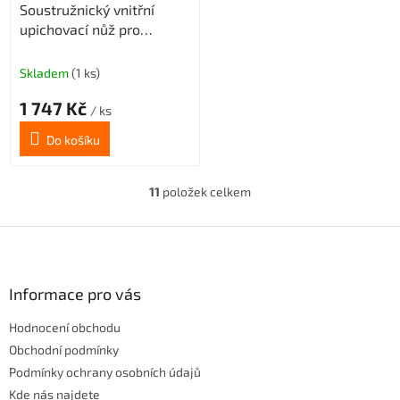
Soustružnický vnitřní
upichovací nůž pro
destičky MGMN400
Tmax=7,2mm (pravý)
Skladem
(1 ks)
1 747 Kč
/ ks
Do košíku
11
položek celkem
O
v
l
Z
á
á
d
p
a
a
Informace pro vás
c
t
í
Hodnocení obchodu
í
p
r
Obchodní podmínky
v
Podmínky ochrany osobních údajů
k
Kde nás najdete