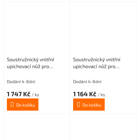
Soustružnický vnitřní
Soustružnický vnitřní
upichovací nůž pro
upichovací nůž pro
destičky MGMN300
destičky MGMN400
Tmax=7,2 (pravý)
Tmax=6 (pravý)
Dodání 4-8dní
Dodání 4-8dní
1 747 Kč
1 164 Kč
/ ks
/ ks
Do košíku
Do košíku