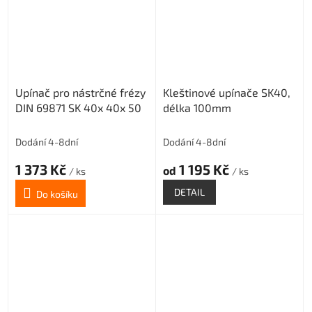
Upínač pro nástrčné frézy
Kleštinové upínače SK40,
DIN 69871 SK 40x 40x 50
délka 100mm
Dodání 4-8dní
Dodání 4-8dní
1 373 Kč
1 195 Kč
od
/ ks
/ ks
DETAIL
Do košíku