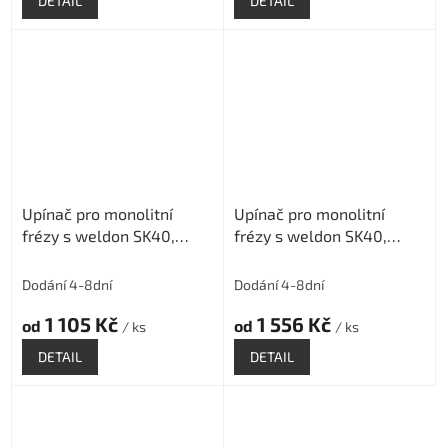
DETAIL
DETAIL
Upínač pro monolitní
Upínač pro monolitní
frézy s weldon SK40,
frézy s weldon SK40,
délka 100mm
délka 160mm
Dodání 4-8dní
Dodání 4-8dní
1 105 Kč
1 556 Kč
od
od
/ ks
/ ks
DETAIL
DETAIL