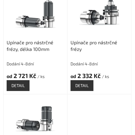
p
i
s
p
r
o
Upínače pro nástrčné
Upínače pro nástrčné
d
frézy, délka 100mm
frézy
u
k
t
Dodání 4-8dní
Dodání 4-8dní
ů
2 721 Kč
2 332 Kč
od
od
/ ks
/ ks
DETAIL
DETAIL