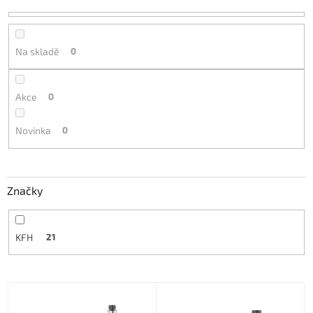
d
u
k
t
Na skladě
0
ů
Akce
0
Novinka
0
Značky
KFH
21
V
ý