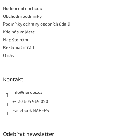
t
í
Hodnocení obchodu
í
p
r
Obchodní podmínky
v
Podmínky ochrany osobních údajů
k
Kde nás najdete
y
Napište nám
v
ý
Reklamační řád
p
O nás
i
s
u
Kontakt
info
@
nareps.cz
+420 605 969 050
Facebook NAREPS
Odebírat newsletter