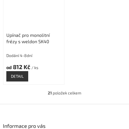
Upínač pro monolitní
frézy s weldon SK40
Dodání 4-8dní
812 Kč
od
/ ks
DETAIL
21
položek celkem
O
v
l
Z
á
á
d
p
a
a
Informace pro vás
c