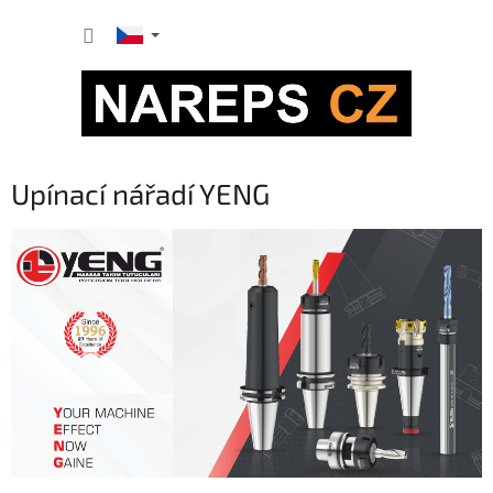
Přejít
NÁKUP
na
obsah
KOŠÍK
Upínací nářadí YENG