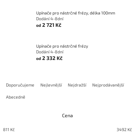
Upínače pro nástrčné frézy, délka 100mm
Dodání 4-8dní
2 721 Kč
od
Upínače pro nástrčné frézy
Dodání 4-8dní
2 332 Kč
od
Ř
a
Doporučujeme
Nejlevnější
Nejdražší
Nejprodávanější
z
e
Abecedně
n
í
Cena
p
r
o
811
Kč
3492
Kč