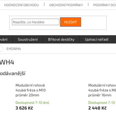
HODNOCENÍ OBCHODU
OBCHODNÍ PODMÍNKY
PODMÍNKY OC
HLEDAT
ování
Soustružení
Břitové destičky
Upínací nářadí
EHSWH4
SWH4
odávanější
Modulární rohová
Modulární rohov
4zubá fréza s M10
4zubá fréza s M
průměr 20mm
průměr 16mm
Dostupnost 7-10 dnů
Dostupnost 7-10
3 626 Kč
2 448 Kč