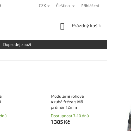
CZK
Čeština
HRANY OSOBNÍCH ÚDAJŮ
KDE NÁS NAJDETE
Přihlášení
NAPIŠTE NÁM
NÁKUPNÍ
Prázdný košík
KOŠÍK
Doprodej zboží
á
Modulární rohová
8
4zubá fréza s M6
průměr 12mm
 dnů
Dostupnost 7-10 dnů
1 385 Kč