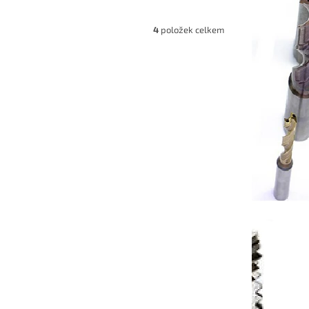
4
položek celkem
412000S
Kód:
EHSWH416000S
za s M6
Modulární rohová 4zubá fréza s
M8 průměr 16mm
7-10 dnů
Dostupnost 7-10 dnů
 košíku
2 448 Kč
Do košíku
/ ks