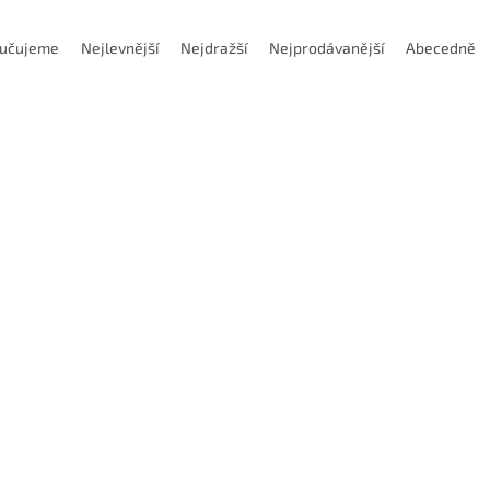
učujeme
Nejlevnější
Nejdražší
Nejprodávanější
Abecedně
Kód:
EHSWH410000S
Kód:
EHSWH
odej40
lární rohová 4zubá fréza s M6
Modulární rohová 4zubá fré
ěr 10mm
průměr 12mm
Skladem
(1 ks)
Dostupnost 
 Kč
Do košíku
1 385 Kč
Do
/ ks
/ ks