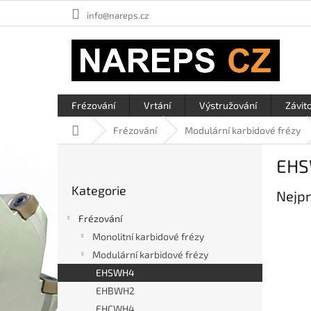
Přejít
info@nareps.cz
na
obsah
Frézování
Vrtání
Výstružování
Závit
Domů
Frézování
Modulární karbidové frézy
P
EH
o
Přeskočit
s
Kategorie
kategorie
Nejpr
t
r
Frézování
a
Monolitní karbidové frézy
n
Modulární karbidové frézy
n
í
EHSWH4
p
EHBWH2
a
EHCWH4