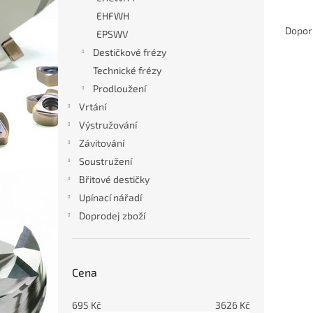
n
Ř
EHFWH
e
a
Dopor
EPSWV
l
z
Destičkové frézy
e
Technické frézy
V
n
Výpr
ý
í
Prodloužení
p
p
Vrtání
i
r
Výstružování
s
o
Závitování
p
d
Soustružení
r
u
Břitové destičky
o
k
d
t
Upínací nářadí
u
ů
Doprodej zboží
Modu
k
prům
t
ů
Cena
695
695
Kč
3626
Kč