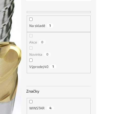
Na skladě
1
Akce
0
Novinka
0
Modu
M10 
Výprodej40
1
3 6
Značky
WINSTAR
4