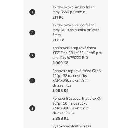
Tvrdokovová 4zubá fréza
řady G550 průměr 6
211 Kč
Tvrdokovová 2zubá fréza
řady A100 do hliníku průměr
2mm
212 Kč
Kopírovací stopková fréza
ICF21E pr. 20 L=150, L1=45 pro
destičky WP3220 R10
2 069 Kč
Rohová stopková fréza CXXN
90°pr. 32 na destičky
XNMX0403 s vnitřním
chlazení 5z
5 988 Kč
Rohová frézovací hlava CXXN
90°pr. 50 na destičky
XNMX0806 s vnitřním
chlazením 5z
5 888 Kč
Vysokorychlostní fréza