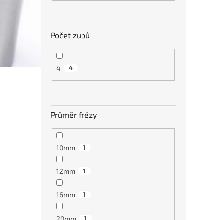
Počet zubů
4
4
Průměr frézy
10mm
1
12mm
1
16mm
1
20mm
1