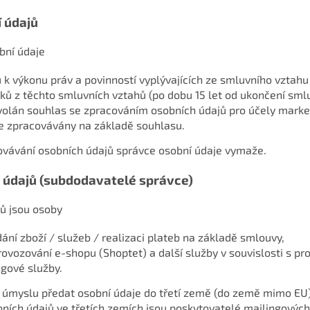
 údajů
bní údaje
 k výkonu práv a povinností vyplývajících ze smluvního vztah
ků z těchto smluvních vztahů (po dobu 15 let od ukončení sml
volán souhlas se zpracováním osobních údajů pro účely market
je zpracovávány na základě souhlasu.
hovávání osobních údajů správce osobní údaje vymaže.
h údajů (subdodavatelé správce)
jů jsou osoby
dání zboží / služeb / realizaci plateb na základě smlouvy,
 provozování e-shopu (Shoptet) a další služby v souvislosti s 
ngové služby.
 úmyslu předat osobní údaje do třetí země (do země mimo EU
obních údajů ve třetích zemích jsou poskytovatelé mailingovýc