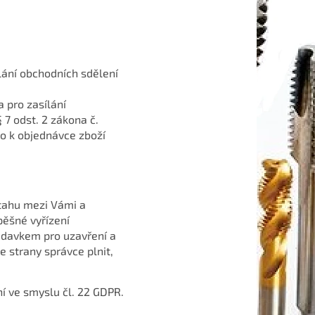
ání obchodních sdělení
 pro zasílání
 7 odst. 2 zákona č.
lo k objednávce zboží
ztahu mezi Vámi a
pěšné vyřízení
adavkem pro uzavření a
e strany správce plnit,
í ve smyslu čl. 22 GDPR.