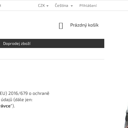
CZK
Čeština
HRANY OSOBNÍCH ÚDAJŮ
KDE NÁS NAJDETE
Přihlášení
NAPIŠTE NÁM
NÁKUPNÍ
Prázdný košík
KOŠÍK
Doprodej zboží
 (EU) 2016/679 o ochraně
údajů (dále jen:
rávce
“).