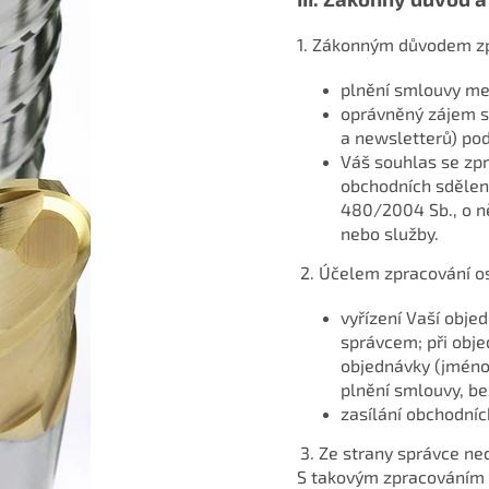
1. Zákonným důvodem zp
plnění smlouvy mez
oprávněný zájem s
a newsletterů) podl
Váš souhlas se zp
obchodních sdělení 
480/2004 Sb., o ně
nebo služby.
2. Účelem zpracování o
vyřízení Vaší obje
správcem; při obje
objednávky (jméno
plnění smlouvy, be
zasílání obchodníc
3. Ze strany správce ne
S takovým zpracováním j