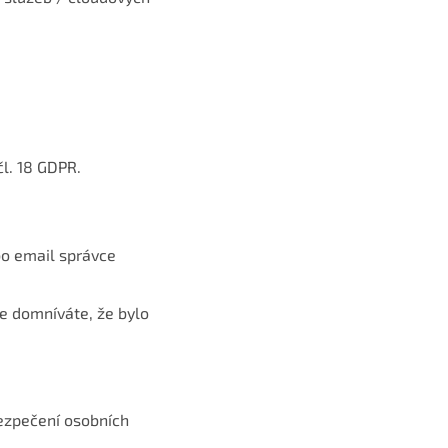
l. 18 GDPR.
bo email správce
se domníváte, že bylo
bezpečení osobních