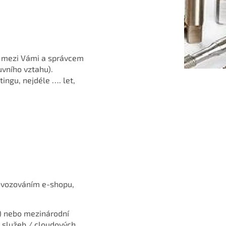
u mezi Vámi a správcem
uvního vztahu).
ingu, nejdéle …. let,
provozováním e-shopu,
) nebo mezinárodní
h služeb / cloudových