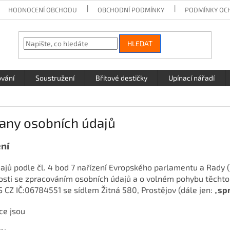
HODNOCENÍ OBCHODU
OBCHODNÍ PODMÍNKY
PODMÍNKY OC
HLEDAT
ování
Soustružení
Břitové destičky
Upínací nářadí
any osobních údajů
ní
ajů podle čl. 4 bod 7 nařízení Evropského parlamentu a Rady
losti se zpracováním osobních údajů a o volném pohybu těchto 
S CZ IČ:06784551 se sídlem Žitná 580, Prostějov (dále jen: „
sp
ce jsou