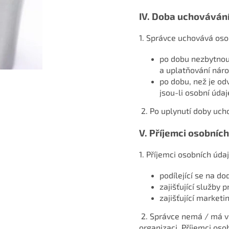
IV.
Doba uchovávání
1. Správce uchovává oso
po dobu nezbytnou
a uplatňování náro
po dobu, než je od
jsou-li osobní úda
2. Po uplynutí doby uc
V.
Příjemci osobníc
1. Příjemci osobních úda
podílející se na do
zajišťující služby
zajišťující marketi
2. Správce nemá / má v
organizaci. Příjemci os