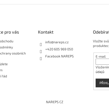
e pro vás
Kontakt
Odebíra
 obchodu
Vložte svů
info
@
nareps.cz
produktec
podmínky
+420 605 969 050
ochrany osobních
Facebook NAREPS
E-mail
jdete
Vložením
ám
údajů
í řád
PŘIHL
NAREPS CZ