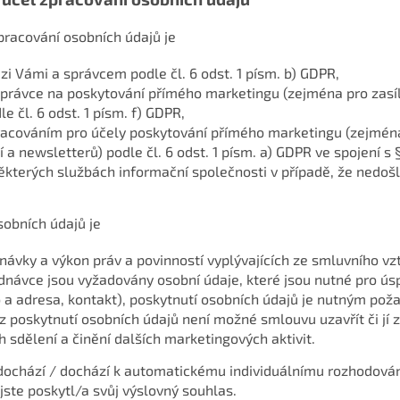
racování osobních údajů je
i Vámi a správcem podle čl. 6 odst. 1 písm. b) GDPR,
právce na poskytování přímého marketingu (zejména pro zasíl
e čl. 6 odst. 1 písm. f) GDPR,
racováním pro účely poskytování přímého marketingu (zejména
a newsletterů) podle čl. 6 odst. 1 písm. a) GDPR ve spojení s §
kterých službách informační společnosti v případě, že nedoš
sobních údajů je
dnávky a výkon práv a povinností vyplývajících ze smluvního v
dnávce jsou vyžadovány osobní údaje, které jsou nutné pro ús
 a adresa, kontakt), poskytnutí osobních údajů je nutným pož
z poskytnutí osobních údajů není možné smlouvu uzavřít či jí z
h sdělení a činění dalších marketingových aktivit.
dochází / dochází k automatickému individuálnímu rozhodován
ste poskytl/a svůj výslovný souhlas.