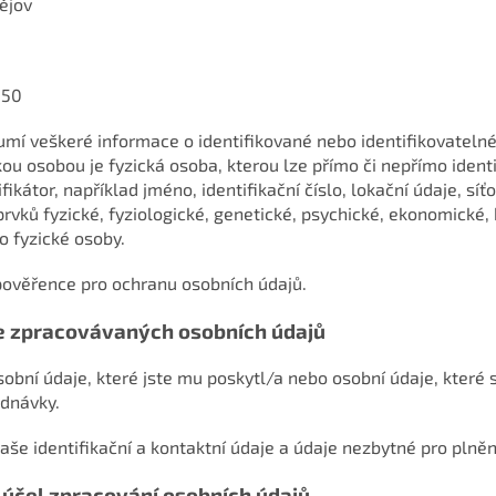
ějov
050
umí veškeré informace o identifikované nebo identifikovatelné
kou osobou je fyzická osoba, kterou lze přímo či nepřímo ident
ikátor, například jméno, identifikační číslo, lokační údaje, síť
 prvků fyzické, fyziologické, genetické, psychické, ekonomické,
o fyzické osoby.
pověřence pro ochranu osobních údajů.
ie zpracovávaných osobních údajů
obní údaje, které jste mu poskytl/a nebo osobní údaje, které 
ednávky.
aše identifikační a kontaktní údaje a údaje nezbytné pro plněn
účel zpracování osobních údajů