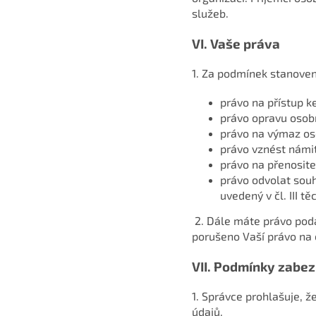
služeb.
VI.
Vaše práva
1. Za podmínek stanove
právo na přístup k
právo opravu osobn
právo na výmaz oso
právo vznést námit
právo na přenosite
právo odvolat sou
uvedený v čl. III t
2. Dále máte právo poda
porušeno Vaší právo na 
VII.
Podmínky zabez
1. Správce prohlašuje, ž
údajů.