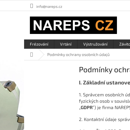
Přejít
info@nareps.cz
na
obsah
Frézování
Vrtání
Výstružování
Závit
Domů
Podmínky ochrany osobních údajů
Podmínky ochr
I.
Základní ustanove
1. Správcem osobních úd
fyzických osob v souvis
„
GDPR
”) je firma NAREP
2. Kontaktní údaje správ