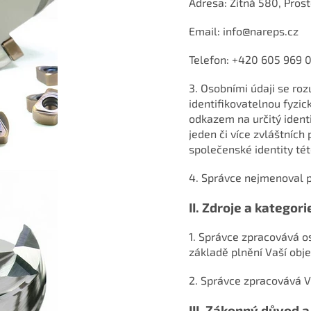
Adresa: Žitná 580, Prost
Email: info@nareps.cz
Telefon: +420 605 969 
3. Osobními údaji se roz
identifikovatelnou fyzic
odkazem na určitý identif
jeden či více zvláštních
společenské identity tét
4. Správce nejmenoval 
II.
Zdroje a kategor
1. Správce zpracovává os
základě plnění Vaší obj
2. Správce zpracovává V
III.
Zákonný důvod a 