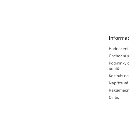
Z
á
p
a
t
Informac
í
Hodnocení
Obchodní 
Podmínky 
údajů
Kde nás na
Napište n
Reklamačn
O nás