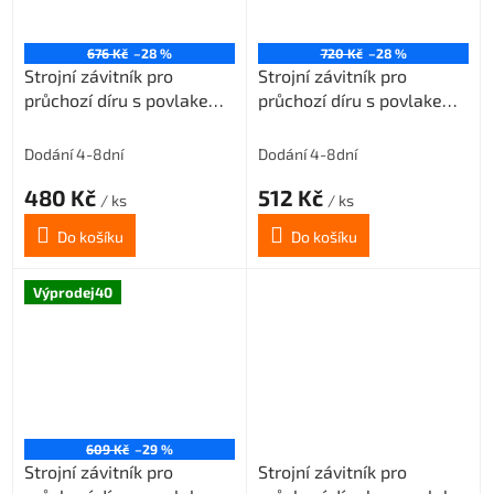
676 Kč
–28 %
720 Kč
–28 %
Strojní závitník pro
Strojní závitník pro
průchozí díru s povlakem
průchozí díru s povlakem
VAPO M4,5x0,75 3xD-
TIN M4x0,7 3xD-HSSE
HSSE ISO2/6H
ISO2/6H
Dodání 4-8dní
Dodání 4-8dní
480 Kč
512 Kč
/ ks
/ ks
Do košíku
Do košíku
Výprodej40
609 Kč
–29 %
Strojní závitník pro
Strojní závitník pro