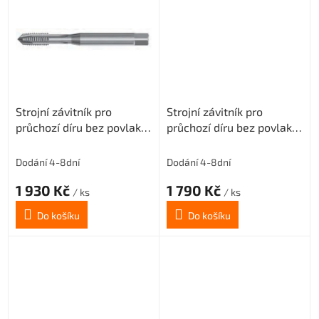
Strojní závitník pro
Strojní závitník pro
průchozí díru bez povlaku
průchozí díru bez povlaku
M1,4x0,3 3xD-HSSE
M1,6x0,35 3xD-HSSE
ISO2/6H
ISO2/6H
Dodání 4-8dní
Dodání 4-8dní
1 930 Kč
1 790 Kč
/ ks
/ ks
Do košíku
Do košíku