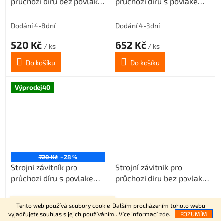
průchozí díru bez povlaku
průchozí díru s povlakem
M8x1,25 3xD-HSSE
TIN M8x1,25 3xD-HSSE
ISO2/6H
ISO2/6H
Dodání 4-8dní
Dodání 4-8dní
520 Kč
652 Kč
/ ks
/ ks
Do košíku
Do košíku
Výprodej40
720 Kč
–28 %
Strojní závitník pro
Strojní závitník pro
průchozí díru s povlakem
průchozí díru bez povlaku
VAPO M8x1,25 3xD-HSSE
M9x1,25 3xD-HSSE
ISO2/6H
ISO2/6H
Skladem
(2 ks)
Dodání 4-8dní
Vítejte na našem E-shopu.
Tento web používá soubory cookie. Dalším procházením tohoto webu
vyjadřujete souhlas s jejich používáním.. Více informací
zde
.
ROZUMÍM