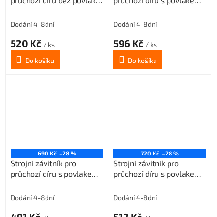
průchozí díru bez povlaku
průchozí díru s povlakem
M3,5x0,6 3xD-HSSE
TIN M3,5x0,6 3xD-HSSE
ISO2/6H
ISO2/6H
Dodání 4-8dní
Dodání 4-8dní
520 Kč
596 Kč
/ ks
/ ks
Do košíku
Do košíku
690 Kč
–28 %
720 Kč
–28 %
Strojní závitník pro
Strojní závitník pro
průchozí díru s povlakem
průchozí díru s povlakem
VAPO M3,5x0,6 3xD-HSSE
TIN M3x0,5 3xD-HSSE
ISO2/6H
ISO2/6H
Dodání 4-8dní
Dodání 4-8dní
491 Kč
512 Kč