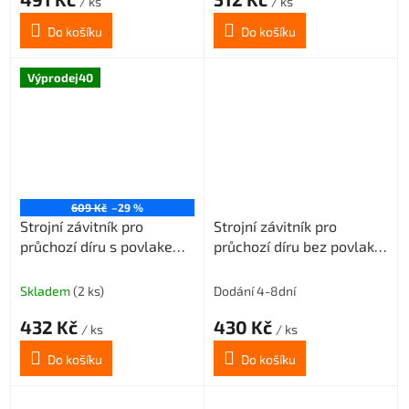
/ ks
/ ks
Do košíku
Do košíku
Výprodej40
609 Kč
–29 %
Strojní závitník pro
Strojní závitník pro
průchozí díru s povlakem
průchozí díru bez povlaku
VAPO M3x0,5 3xD-HSSE
M4x0,7 3xD-HSSE
ISO2/6H
ISO2/6H
Skladem
(2 ks)
Dodání 4-8dní
432 Kč
430 Kč
/ ks
/ ks
Do košíku
Do košíku