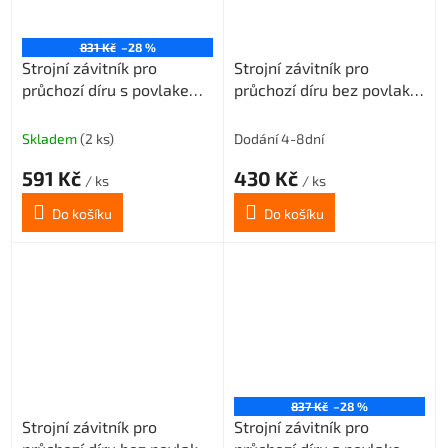
831 Kč
–28 %
Strojní závitník pro
Strojní závitník pro
průchozí díru s povlakem
průchozí díru bez povlaku
VAPO M2x0,4 3xD-HSSE
M3x0,5 3xD-HSSE
ISO2/6H
ISO2/6H
Skladem
(2 ks)
Dodání 4-8dní
591 Kč
430 Kč
/ ks
/ ks
Do košíku
Do košíku
837 Kč
–28 %
Strojní závitník pro
Strojní závitník pro