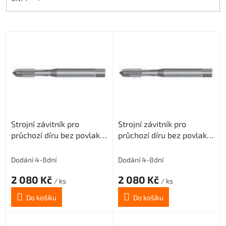
V
ý
p
i
s
p
r
o
Strojní závitník pro
Strojní závitník pro
d
průchozí díru bez povlaku
průchozí díru bez povlaku
u
M1x0,25 3xD-HSSE
M1,2x0,25 3xD-HSSE
k
ISO2/6H
ISO2/6H
t
Dodání 4-8dní
Dodání 4-8dní
ů
2 080 Kč
2 080 Kč
/ ks
/ ks
Do košíku
Do košíku