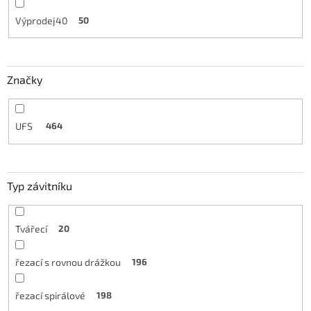
Výprodej40
50
Značky
UFS
464
Typ závitníku
Tvářecí
20
řezací s rovnou drážkou
196
řezací spirálové
198