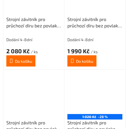
Strojní závitník pro
Strojní závitník pro
průchozí díru bez povlaku
průchozí díru bez povlaku
M1,7x0,35 3xD-HSSE
M1,8x0,35 3xD-HSSE
ISO2/6H
ISO2/6H
Dodání 4-8dní
Dodání 4-8dní
2 080 Kč
1 990 Kč
/ ks
/ ks
Do košíku
Do košíku
1 020 Kč
–28 %
Strojní závitník pro
Strojní závitník pro
průchozí díru bez povlaku
průchozí díru s povlakem