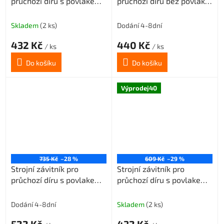
průchozí díru s povlakem
průchozí díru bez povlaku
VAPO M4x0,7 3xD-HSSE
M5x0,8 3xD-HSSE
ISO2/6H
ISO2/6H
Skladem
(2 ks)
Dodání 4-8dní
432 Kč
440 Kč
/ ks
/ ks
Do košíku
Do košíku
Výprodej40
735 Kč
–28 %
609 Kč
–29 %
Strojní závitník pro
Strojní závitník pro
průchozí díru s povlakem
průchozí díru s povlakem
TIN M5x0,8 3xD-HSSE
VAPO M5x0,8 3xD-HSSE
ISO2/6H
ISO2/6H
Dodání 4-8dní
Skladem
(2 ks)