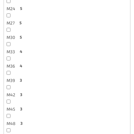
M24
5
M27
5
M30
5
M33
4
M36
4
M39
3
M42
3
M45
3
M48
3