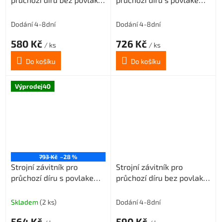
M10x1,5 3xD-HSSE
TIN M10x1,5 3xD-HSSE
ISO2/6H
ISO2/6H
Dodání 4-8dní
Dodání 4-8dní
580 Kč
726 Kč
/ ks
/ ks
Do košíku
Do košíku
Výprodej40
793 Kč
–28 %
Strojní závitník pro
Strojní závitník pro
průchozí díru s povlakem
průchozí díru bez povlaku
VAPO M10x1,5 3xD-HSSE
M2x0,4 3xD-HSSE
ISO2/6H
ISO2/6H
Skladem
(2 ks)
Dodání 4-8dní
564 Kč
590 Kč