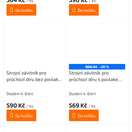
/ ks
/ ks
Do košíku
Do košíku
800 Kč
–28 %
Strojní závitník pro
Strojní závitník pro
průchozí díru bez povlaku
průchozí díru s povlakem
M2,5x0,45 3xD-HSSE
VAPO M2,5x0,45 3xD-
ISO2/6H
HSSE ISO2/6H
Dodání 4-8dní
Dodání 4-8dní
590 Kč
569 Kč
/ ks
/ ks
Do košíku
Do košíku