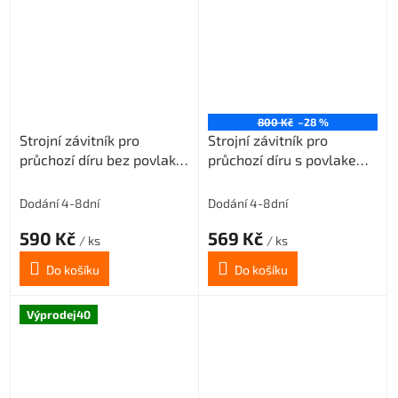
800 Kč
–28 %
Strojní závitník pro
Strojní závitník pro
průchozí díru bez povlaku
průchozí díru s povlakem
M2,6x0,45 3xD-HSSE
VAPO M2,6x0,45 3xD-
ISO2/6H
HSSE ISO2/6H
Dodání 4-8dní
Dodání 4-8dní
590 Kč
569 Kč
/ ks
/ ks
Do košíku
Do košíku
Výprodej40