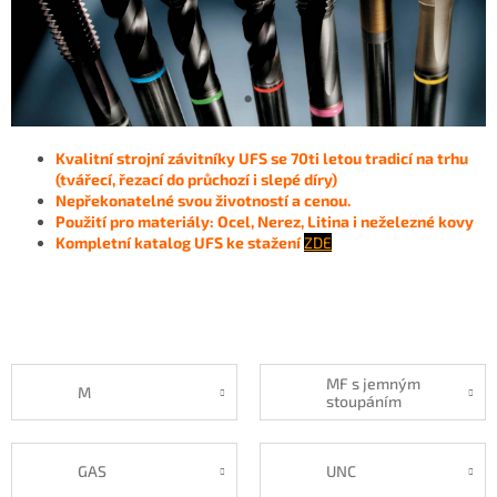
Kvalitní strojní závitníky UFS se 70ti letou tradicí na trhu
(tvářecí, řezací do průchozí i slepé díry)
Nepřekonatelné svou životností a cenou.
Použití pro materiály: Ocel, Nerez, Litina i neželezné kovy
Kompletní katalog UFS ke stažení
ZDE
MF s jemným
M
stoupáním
GAS
UNC