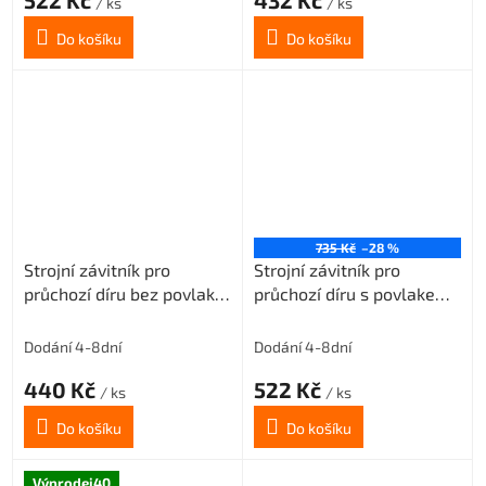
522 Kč
432 Kč
/ ks
/ ks
Do košíku
Do košíku
735 Kč
–28 %
Strojní závitník pro
Strojní závitník pro
průchozí díru bez povlaku
průchozí díru s povlakem
M6x1 3xD-HSSE ISO2/6H
TIN M6x1 3xD-HSSE
ISO2/6H
Dodání 4-8dní
Dodání 4-8dní
440 Kč
522 Kč
/ ks
/ ks
Do košíku
Do košíku
Výprodej40