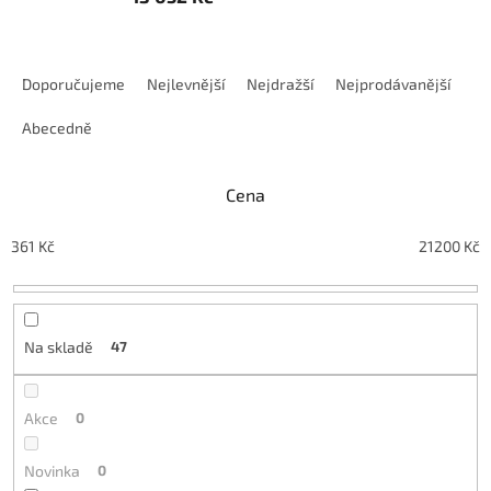
Ř
a
Doporučujeme
Nejlevnější
Nejdražší
Nejprodávanější
z
e
Abecedně
n
í
Cena
p
r
o
361
Kč
21200
Kč
d
u
k
t
Na skladě
47
ů
Akce
0
Novinka
0