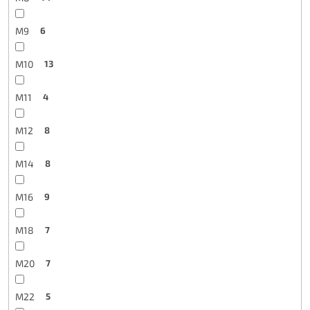
M9
6
M10
13
M11
4
M12
8
M14
8
M16
9
M18
7
M20
7
M22
5