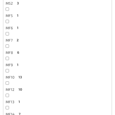
M52
3
MF5
1
MF6
1
MF7
2
MF8
6
MF9
1
MF10
13
MF12
10
MF13
1
MF14
7