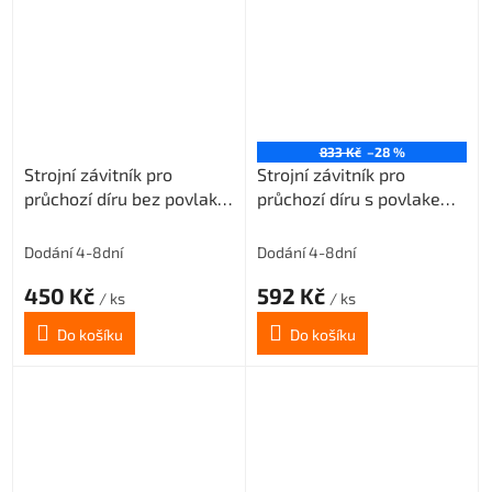
833 Kč
–28 %
Strojní závitník pro
Strojní závitník pro
průchozí díru bez povlaku
průchozí díru s povlakem
M4,5x0,75 3xD-HSSE
TIN M4,5x0,75 3xD-HSSE
ISO2/6H
ISO2/6H
Dodání 4-8dní
Dodání 4-8dní
450 Kč
592 Kč
/ ks
/ ks
Do košíku
Do košíku