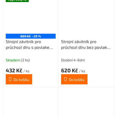
609 Kč
–29 %
Strojní závitník pro
Strojní závitník pro
průchozí díru s povlakem
průchozí díru bez povlaku
VAPO M6x1 3xD-HSSE
M7x1 3xD-HSSE ISO2/6H
ISO2/6H
Skladem
(2 ks)
Dodání 4-8dní
432 Kč
620 Kč
/ ks
/ ks
Do košíku
Do košíku