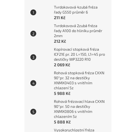
Tvrdokovová 4zubá fréza
řady G550 průměr 6
211 Kč
Tvrdokovová 2zubá fréza
řady A100 do hliníku průměr
2mm
212 Kč
Kopírovací stopková fréza
ICF21E pr. 20 L=150, L1=45 pro
destičky WP3220 R10
2 069 Kč
Rohová stopková fréza CXXN
90°pr. 32 na destičky
XNMX0403 s vnitřním
chlazení 5z
5 988 Kč
Rohová frézovací hlava CXXN
90°pr. 50 na destičky
XNMX0806 s vnitřním
chlazením 5z
5 888 Kč
Vysokorychlostní fréza