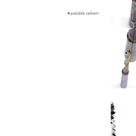
4
položek celkem
212000S
Kód:
EHBWH216000S
za s M6
Modulární kulová 2zubá fréza s M8
průměr 16mm R8
7-10 dnů
Dostupnost 7-10 dnů
 košíku
3 551 Kč
Do košíku
/ ks