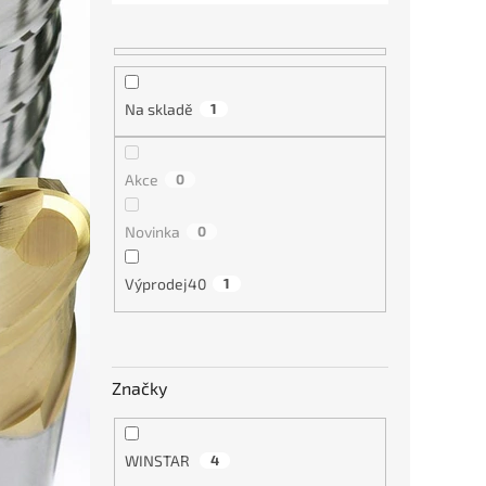
Na skladě
1
Akce
0
Novinka
0
Modul
M10 
Výprodej40
1
5 5
Značky
WINSTAR
4