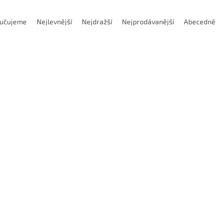
učujeme
Nejlevnější
Nejdražší
Nejprodávanější
Abecedně
Kód:
EHBWH210000S
Kód:
EHBWH
odej40
lární kulová 2zubá fréza s M6
Modulární kulová 2zubá fré
ěr 10mm R5
průměr 12mm R6
Skladem
(1 ks)
Dostupnost 
 Kč
Do košíku
1 812 Kč
Do
/ ks
/ ks