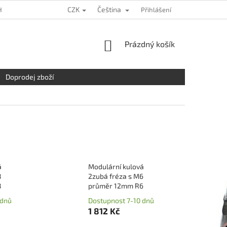
CZK
Čeština
HRANY OSOBNÍCH ÚDAJŮ
KDE NÁS NAJDETE
Přihlášení
NAPIŠTE NÁM
NÁKUPNÍ
Prázdný košík
KOŠÍK
Doprodej zboží
á
Modulární kulová
8
2zubá fréza s M6
8
průměr 12mm R6
 dnů
Dostupnost 7-10 dnů
1 812 Kč