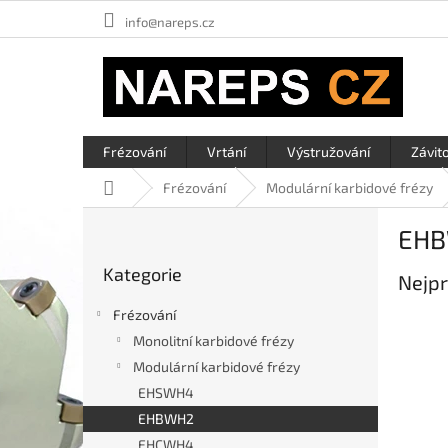
Přejít
info@nareps.cz
na
obsah
Frézování
Vrtání
Výstružování
Závit
Domů
Frézování
Modulární karbidové frézy
P
EH
o
Přeskočit
s
Kategorie
kategorie
Nejpr
t
r
Frézování
a
Monolitní karbidové frézy
n
Modulární karbidové frézy
n
í
EHSWH4
p
EHBWH2
a
EHCWH4