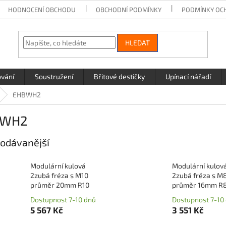
HODNOCENÍ OBCHODU
OBCHODNÍ PODMÍNKY
PODMÍNKY OC
HLEDAT
ování
Soustružení
Břitové destičky
Upínací nářadí
EHBWH2
BWH2
odávanější
Modulární kulová
Modulární kulov
2zubá fréza s M10
2zubá fréza s M
průměr 20mm R10
průměr 16mm R
Dostupnost 7-10 dnů
Dostupnost 7-10
5 567 Kč
3 551 Kč