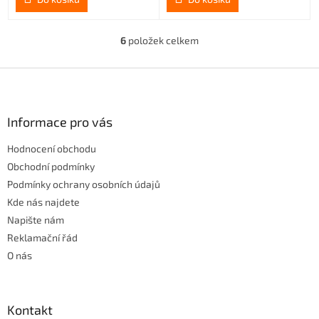
6
položek celkem
O
v
l
Z
á
á
d
p
a
a
Informace pro vás
c
t
í
Hodnocení obchodu
í
p
r
Obchodní podmínky
v
Podmínky ochrany osobních údajů
k
Kde nás najdete
y
Napište nám
v
ý
Reklamační řád
p
O nás
i
s
u
Kontakt