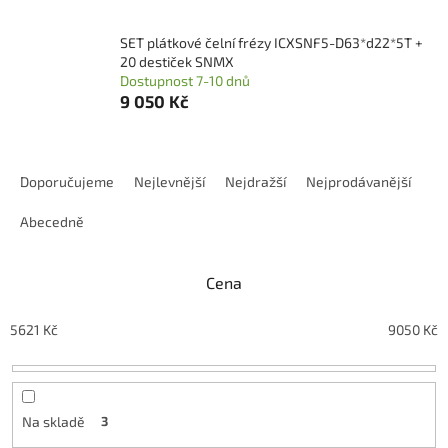
SET plátkové čelní frézy ICXSNF5-D63*d22*5T +
20 destiček SNMX
Dostupnost 7-10 dnů
9 050 Kč
Ř
a
Doporučujeme
Nejlevnější
Nejdražší
Nejprodávanější
z
e
Abecedně
n
í
Cena
p
r
o
5621
Kč
9050
Kč
d
u
k
t
Na skladě
3
ů