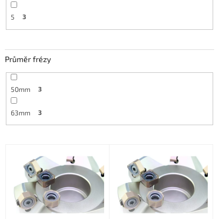
5
3
Průměr frézy
50mm
3
63mm
3
V
ý
p
i
s
p
r