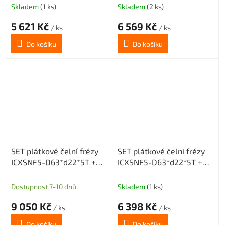
ONMX)
Skladem
(1 ks)
Skladem
(2 ks)
5 621 Kč
6 569 Kč
/ ks
/ ks
Do košíku
Do košíku
SET plátkové čelní frézy
SET plátkové čelní frézy
ICXSNF5-D63*d22*5T +
ICXSNF5-D63*d22*5T +
20 destiček SNMX
20 destiček ONMX
Dostupnost 7-10 dnů
Skladem
(1 ks)
9 050 Kč
6 398 Kč
/ ks
/ ks
Do košíku
Do košíku