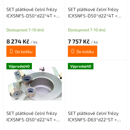
o
SET plátkové čelní frézy
SET plátkové čelní frézy
d
ICXSNF5-D50*d22*4T +
ICXSNF5-D50*d22*4T +
u
20 destiček (10 SNMX a 10
20 destiček SNMX
k
ONMX)
t
Dostupnost 7-10 dnů
Dostupnost 7-10 dnů
ů
8 274 Kč
7 757 Kč
/ ks
/ ks
Do košíku
Do košíku
Výprodej40
Výprodej40
SET plátkové čelní frézy
SET plátkové čelní frézy
ICXSNF5-D50*d22*4T +
ICXSNF5-D63*d22*5T +
20 destiček ONMX
20 destiček (10 SNMX a 10