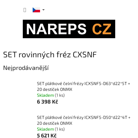
Přejít
NÁKUP
na
obsah
KOŠÍK
SET rovinných fréz CXSNF
Nejprodávanější
SET plátkové čelní frézy ICXSNF5-D63*d22*5T +
20 destiček ONMX
Skladem
(1 ks)
6 398 Kč
SET plátkové čelní frézy ICXSNF5-D50*d22*4T +
20 destiček ONMX
Skladem
(1 ks)
5 621 Kč