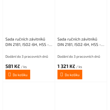
Sada ručních závitníků
Sada ručních závitníků
DIN 2181, ISO2-6H, HSS -
DIN 2181, ISO2-6H, HSS -
jemné stoupání, 223010,
jemné stoupání, 223010,
M5x0,5 /0300/
M20x1,5 /0300/
Dodání do 3 pracovních dnů
Dodání do 3 pracovních dnů
581 Kč
1 321 Kč
/ ks
/ ks
Do košíku
Do košíku