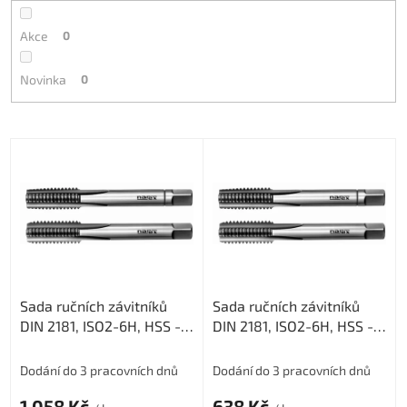
Akce
0
Novinka
0
V
ý
p
i
s
p
r
o
Sada ručních závitníků
Sada ručních závitníků
d
DIN 2181, ISO2-6H, HSS -
DIN 2181, ISO2-6H, HSS -
u
jemné stoupání, 223010,
jemné stoupání, 223010,
k
M14x1 /0300/
M10x1 /0300/
t
Dodání do 3 pracovních dnů
Dodání do 3 pracovních dnů
ů
1 058 Kč
638 Kč