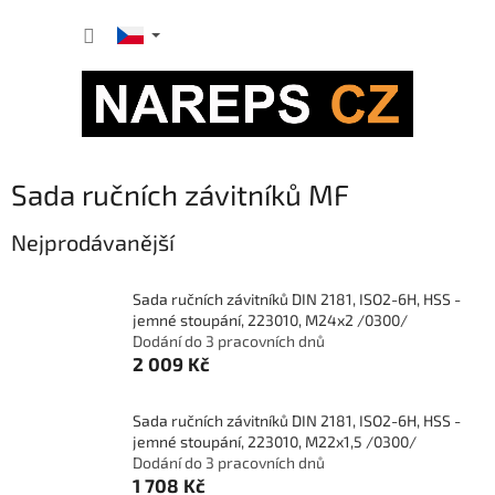
Přejít
NÁKUP
na
obsah
KOŠÍK
Sada ručních závitníků MF
Nejprodávanější
Sada ručních závitníků DIN 2181, ISO2-6H, HSS -
jemné stoupání, 223010, M24x2 /0300/
Dodání do 3 pracovních dnů
2 009 Kč
Sada ručních závitníků DIN 2181, ISO2-6H, HSS -
jemné stoupání, 223010, M22x1,5 /0300/
Dodání do 3 pracovních dnů
1 708 Kč