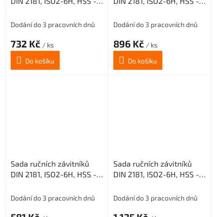
DIN 2181, ISO2-6H, HSS -
DIN 2181, ISO2-6H, HSS -
jemné stoupání, 223010,
jemné stoupání, 223010,
M12x1 /0300/
M10x0,75 /0300/
Dodání do 3 pracovních dnů
Dodání do 3 pracovních dnů
732 Kč
896 Kč
/ ks
/ ks
Do košíku
Do košíku
Sada ručních závitníků
Sada ručních závitníků
DIN 2181, ISO2-6H, HSS -
DIN 2181, ISO2-6H, HSS -
jemné stoupání, 223010,
jemné stoupání, 223010,
M6x0,75 /0300/
M16x1 /0300/
Dodání do 3 pracovních dnů
Dodání do 3 pracovních dnů