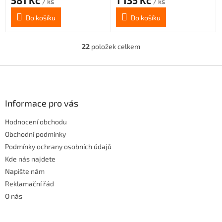
581 Kč
1 135 Kč
/ ks
/ ks
Do košíku
Do košíku
22
položek celkem
O
v
l
Z
á
á
d
p
a
a
Informace pro vás
c
t
í
Hodnocení obchodu
í
p
r
Obchodní podmínky
v
Podmínky ochrany osobních údajů
k
Kde nás najdete
y
Napište nám
v
ý
Reklamační řád
p
O nás
i
s
u