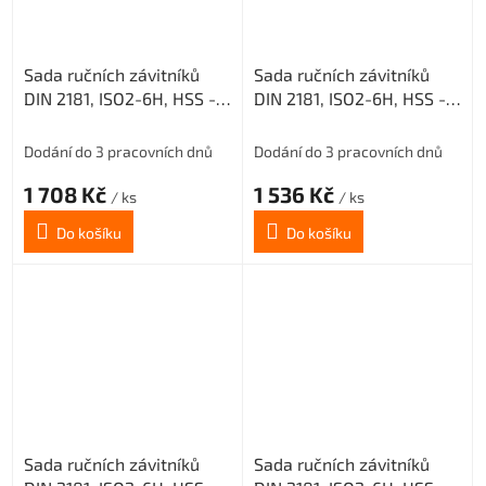
Sada ručních závitníků
Sada ručních závitníků
DIN 2181, ISO2-6H, HSS -
DIN 2181, ISO2-6H, HSS -
jemné stoupání, 223010,
jemné stoupání, 223010,
M22x1,5 /0300/
M18x1 /0300/
Dodání do 3 pracovních dnů
Dodání do 3 pracovních dnů
1 708 Kč
1 536 Kč
/ ks
/ ks
Do košíku
Do košíku
Sada ručních závitníků
Sada ručních závitníků