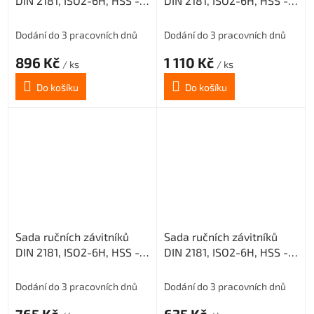
DIN 2181, ISO2-6H, HSS -
DIN 2181, ISO2-6H, HSS -
jemné stoupání, 223010,
jemné stoupání, 223010,
M14x1,5 /0300/
M14x1,25 /0300/
Dodání do 3 pracovních dnů
Dodání do 3 pracovních dnů
896 Kč
1 110 Kč
/ ks
/ ks
Do košíku
Do košíku
Sada ručních závitníků
Sada ručních závitníků
DIN 2181, ISO2-6H, HSS -
DIN 2181, ISO2-6H, HSS -
jemné stoupání, 223010,
jemné stoupání, 223010,
M10x1,25 /0300/
M6x0,5 /0300/
Dodání do 3 pracovních dnů
Dodání do 3 pracovních dnů
765 Kč
635 Kč