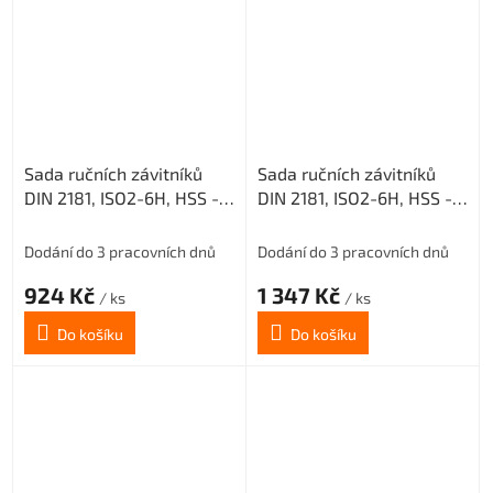
Sada ručních závitníků
Sada ručních závitníků
DIN 2181, ISO2-6H, HSS -
DIN 2181, ISO2-6H, HSS -
jemné stoupání, 223010,
jemné stoupání, 223010,
M12x1,25 /0300/
M18x1,5 /0300/
Dodání do 3 pracovních dnů
Dodání do 3 pracovních dnů
924 Kč
1 347 Kč
/ ks
/ ks
Do košíku
Do košíku