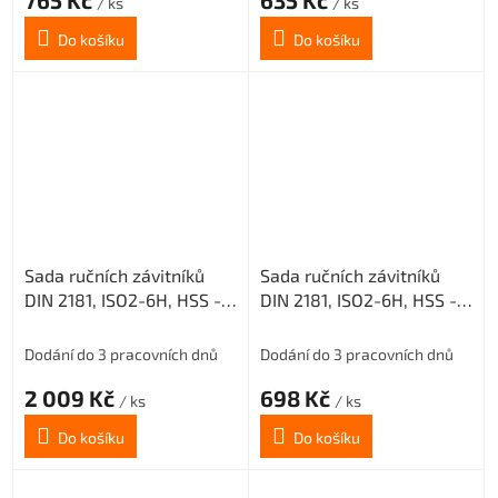
/ ks
/ ks
Do košíku
Do košíku
Sada ručních závitníků
Sada ručních závitníků
DIN 2181, ISO2-6H, HSS -
DIN 2181, ISO2-6H, HSS -
jemné stoupání, 223010,
jemné stoupání, 223010,
M24x2 /0300/
M8x0,75 /0300/
Dodání do 3 pracovních dnů
Dodání do 3 pracovních dnů
2 009 Kč
698 Kč
/ ks
/ ks
Do košíku
Do košíku