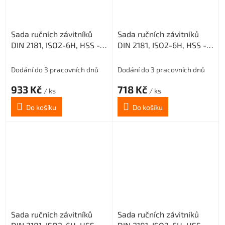
Sada ručních závitníků
Sada ručních závitníků
DIN 2181, ISO2-6H, HSS -
DIN 2181, ISO2-6H, HSS -
jemné stoupání, 223010,
jemné stoupání, 223010,
M16x1,5 /0300/
M12x1,5 /0300/
Dodání do 3 pracovních dnů
Dodání do 3 pracovních dnů
933 Kč
718 Kč
/ ks
/ ks
Do košíku
Do košíku
Sada ručních závitníků
Sada ručních závitníků