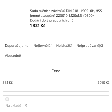
Sada ručních závitníků DIN 2181, ISO2-6H, HSS -
jemné stoupání, 223010, M20x1,5 /0300/
Dodání do 3 pracovních dnů
1 321 Kč
Ř
a
Doporučujeme
Nejlevnější
Nejdražší
Nejprodávanější
z
e
Abecedně
n
í
Cena
p
r
o
581
Kč
2010
Kč
d
u
k
t
Na skladě
0
ů