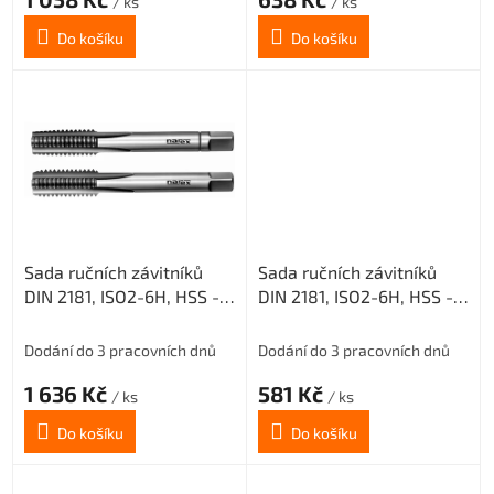
/ ks
/ ks
Do košíku
Do košíku
Sada ručních závitníků
Sada ručních závitníků
DIN 2181, ISO2-6H, HSS -
DIN 2181, ISO2-6H, HSS -
jemné stoupání, 223010,
jemné stoupání, 223010,
M20x2 /0300/
M8x1 /0300/
Dodání do 3 pracovních dnů
Dodání do 3 pracovních dnů
1 636 Kč
581 Kč
/ ks
/ ks
Do košíku
Do košíku