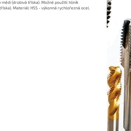
 mědi (drobivá tříska). Možné použití: hliník
 tříska). Materiál: HSS - výkonná rychlořezná ocel.