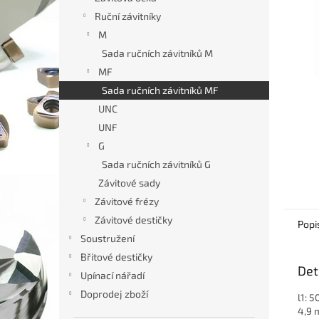
hvězdič
n
Ruční závitníky
e
M
l
Sada ručních závitníků M
MF
Sada ručních závitníků MF
UNC
UNF
G
Sada ručních závitníků G
Závitové sady
Závitové frézy
Závitové destičky
Popi
Soustružení
Břitové destičky
Det
Upínací nářadí
Doprodej zboží
l1: 5
4,9 