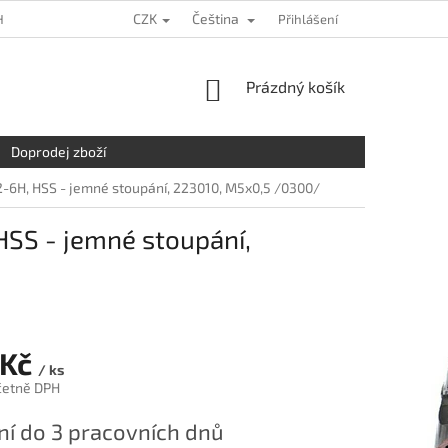
CZK
Čeština
HRANY OSOBNÍCH ÚDAJŮ
KDE NÁS NAJDETE
Přihlášení
NAPIŠTE NÁM
NÁKUPNÍ
Prázdný košík
KOŠÍK
Doprodej zboží
O2-6H, HSS - jemné stoupání, 223010, M5x0,5 /0300/
 HSS - jemné stoupání,
 Kč
/ ks
četně DPH
í do 3 pracovních dnů