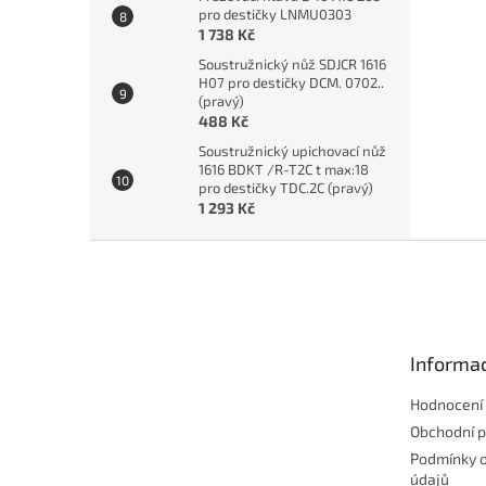
pro destičky LNMU0303
1 738 Kč
Soustružnický nůž SDJCR 1616
H07 pro destičky DCM. 0702..
(pravý)
488 Kč
Soustružnický upichovací nůž
1616 BDKT /R-T2C t max:18
pro destičky TDC.2C (pravý)
1 293 Kč
Z
á
p
a
t
Informac
í
Hodnocení
Obchodní 
Podmínky 
údajů