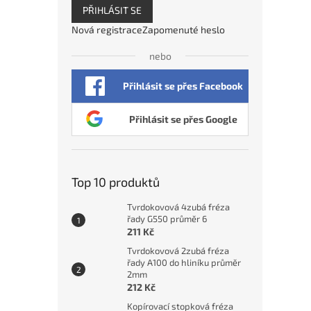
PŘIHLÁSIT SE
Nová registrace
Zapomenuté heslo
nebo
Přihlásit se přes Facebook
Přihlásit se přes Google
Top 10 produktů
Tvrdokovová 4zubá fréza
řady G550 průměr 6
211 Kč
Tvrdokovová 2zubá fréza
řady A100 do hliníku průměr
2mm
212 Kč
Kopírovací stopková fréza