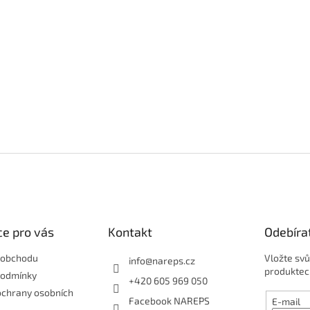
e pro vás
Kontakt
Odebíra
 obchodu
Vložte svů
info
@
nareps.cz
produktec
podmínky
+420 605 969 050
ochrany osobních
Facebook NAREPS
E-mail