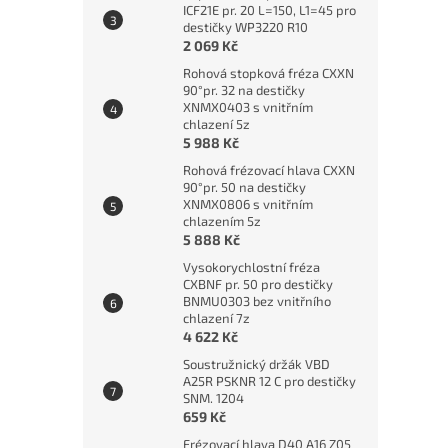
ICF21E pr. 20 L=150, L1=45 pro
destičky WP3220 R10
2 069 Kč
Rohová stopková fréza CXXN
90°pr. 32 na destičky
XNMX0403 s vnitřním
chlazení 5z
5 988 Kč
Rohová frézovací hlava CXXN
90°pr. 50 na destičky
XNMX0806 s vnitřním
chlazením 5z
5 888 Kč
Vysokorychlostní fréza
CXBNF pr. 50 pro destičky
BNMU0303 bez vnitřního
chlazení 7z
4 622 Kč
Soustružnický držák VBD
A25R PSKNR 12 C pro destičky
SNM. 1204
659 Kč
Frézovací hlava D40 A16 Z05