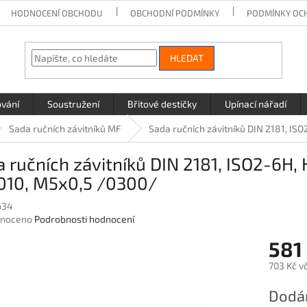
HODNOCENÍ OBCHODU
OBCHODNÍ PODMÍNKY
PODMÍNKY OC
HLEDAT
ování
Soustružení
Břitové destičky
Upínací nářadí
Sada ručních závitníků MF
Sada ručních závitníků DIN 2181, IS
 ručních závitníků DIN 2181, ISO2-6H,
010, M5x0,5 /0300/
634
né
noceno
Podrobnosti hodnocení
ení
581
u
703 Kč v
Měrná
Dodán
cena: