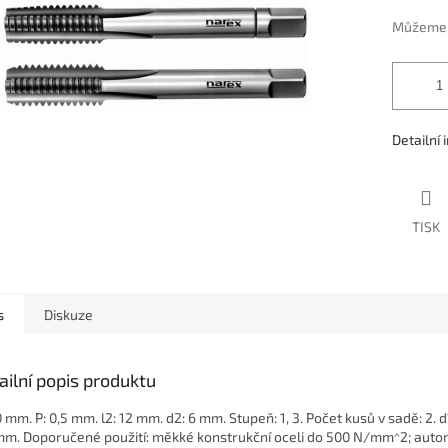
ek.
Můžeme d
Detailní
TISK
s
Diskuze
ailní popis produktu
0 mm. P: 0,5 mm. l2: 12 mm. d2: 6 mm. Stupeň: 1, 3. Počet kusů v sadě: 2. d
mm. Doporučené použití: měkké konstrukční oceli do 500 N/mm^2; automa