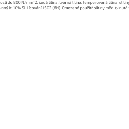
ostí do 800 N/mm^2; šedá litina; tvárná litina, temperovaná litina; slitiny
vaný lt; 10% Si. Lícování: ISO2 (6H). Omezené použití: slitiny mědi (vinutá