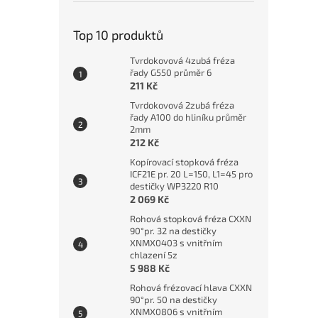
Top 10 produktů
Tvrdokovová 4zubá fréza
řady G550 průměr 6
211 Kč
Tvrdokovová 2zubá fréza
řady A100 do hliníku průměr
2mm
212 Kč
Kopírovací stopková fréza
ICF21E pr. 20 L=150, L1=45 pro
destičky WP3220 R10
2 069 Kč
Rohová stopková fréza CXXN
90°pr. 32 na destičky
XNMX0403 s vnitřním
chlazení 5z
5 988 Kč
Rohová frézovací hlava CXXN
90°pr. 50 na destičky
XNMX0806 s vnitřním