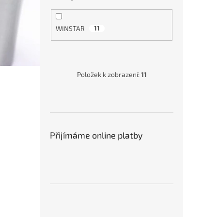
WINSTAR
11
Položek k zobrazení:
11
Vnitř
pro m
Přijímáme online platby
991