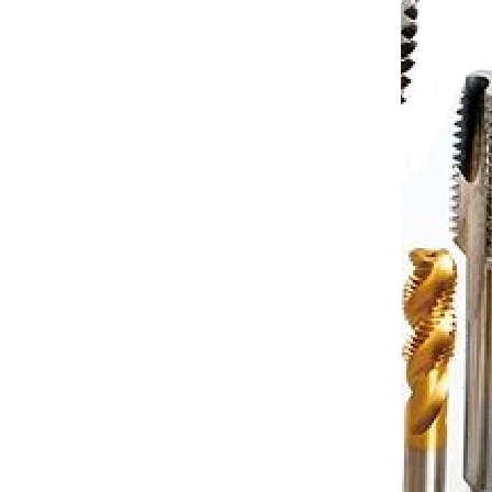
 košíku
991 Kč
Do košíku
/ ks
510360U
Kód:
DETSR07510460U
ávitový
Vnitřní karbidový mini nůž závitový
 0,75
pro min díru 4,1mm (pravý) P 0,75
7-10 dnů
Dostupnost 7-10 dnů
 košíku
914 Kč
Do košíku
/ ks
010460U
Kód:
DETSR10010560U