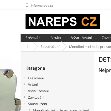
Přejít
info@nareps.cz
na
obsah
Frézování
Vrtání
Výstružování
Závit
Domů
Soustružení
Monolitní mini nože pro so
P
DET
o
Přeskočit
s
Kategorie
kategorie
Nejpr
t
r
Frézování
a
Vrtání
n
Výstružování
n
í
Závitování
p
Soustružení
a
Monolitní mini nože pro soustružení