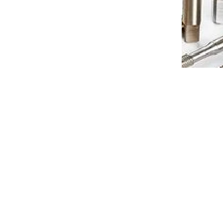
ávitový
Vnitřní karbidový mini nůž závitový
 0,80
pro min díru 4,9mm (pravý) P 1,00
7-10 dnů
Dostupnost 7-10 dnů
 košíku
991 Kč
Do košíku
/ ks
522660U