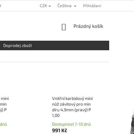
CZK
Čeština
HRANY OSOBNÍCH ÚDAJŮ
KDE NÁS NAJDETE
Přihlášení
NAPIŠTE NÁM
NÁKUPNÍ
Prázdný košík
KOŠÍK
Doprodej zboží
 mini
Vnitřní karbidový mini
 min
nůž závitový pro min
ý) P
díru 4,9mm (pravý) P
1,00
 dnů
Dostupnost 7-10 dnů
991 Kč