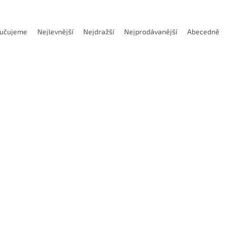
učujeme
Nejlevnější
Nejdražší
Nejprodávanější
Abecedně
Kód:
DETSR05010360U
Kód:
DETSR05
ní karbidový mini nůž závitový
Vnitřní karbidový mini nůž z
in díru 3,2mm (pravý) P 0,5
pro min díru 4,1mm (pravý) P
Dostupnost 7-10 dnů
Dostupnost 