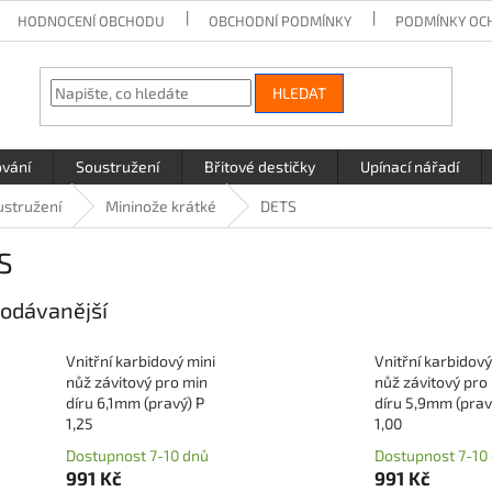
HODNOCENÍ OBCHODU
OBCHODNÍ PODMÍNKY
PODMÍNKY OC
HLEDAT
ování
Soustružení
Břitové destičky
Upínací nářadí
ustružení
Mininože krátké
DETS
S
odávanější
Vnitřní karbidový mini
Vnitřní karbidový
nůž závitový pro min
nůž závitový pro
díru 6,1mm (pravý) P
díru 5,9mm (prav
1,25
1,00
Dostupnost 7-10 dnů
Dostupnost 7-10
991 Kč
991 Kč