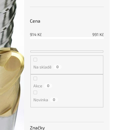
914
Cena
914
Kč
991
Kč
Na skladě
0
Vnitř
pro m
Akce
0
Novinka
0
914
Značky