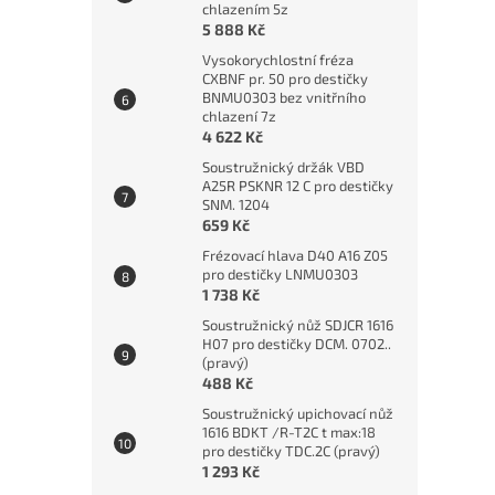
chlazením 5z
5 888 Kč
Vysokorychlostní fréza
CXBNF pr. 50 pro destičky
BNMU0303 bez vnitřního
chlazení 7z
4 622 Kč
Soustružnický držák VBD
A25R PSKNR 12 C pro destičky
SNM. 1204
659 Kč
Frézovací hlava D40 A16 Z05
pro destičky LNMU0303
1 738 Kč
Soustružnický nůž SDJCR 1616
H07 pro destičky DCM. 0702..
(pravý)
488 Kč
Soustružnický upichovací nůž
1616 BDKT /R-T2C t max:18
pro destičky TDC.2C (pravý)
1 293 Kč