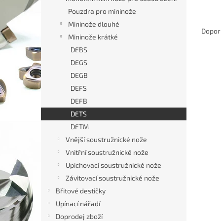
n
Pouzdra pro mininože
e
Ř
Mininože dlouhé
l
a
Dopor
Mininože krátké
z
DEBS
e
V
n
DEGS
ý
í
DEGB
p
p
DEFS
i
r
DEFB
s
o
DETS
p
d
r
u
DETM
o
k
Vnější soustružnické nože
d
t
Vnitřní soustružnické nože
u
ů
Upichovací soustružnické nože
Vnitř
k
Závitovací soustružnické nože
pro m
t
ů
Břitové destičky
Upínací nářadí
Doprodej zboží