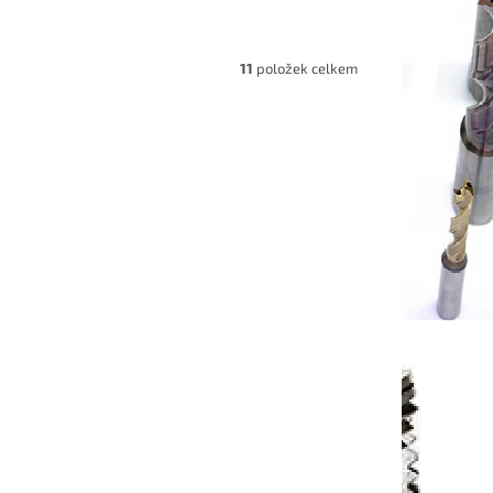
11
položek celkem
010460U
Kód:
DETSR05015660U
ávitový
Vnitřní karbidový mini nůž závitový
 0,5
pro min díru 5,9mm (pravý) P 0,5
7-10 dnů
Dostupnost 7-10 dnů