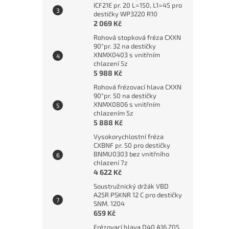
ICF21E pr. 20 L=150, L1=45 pro
destičky WP3220 R10
2 069 Kč
Rohová stopková fréza CXXN
90°pr. 32 na destičky
XNMX0403 s vnitřním
chlazení 5z
5 988 Kč
Rohová frézovací hlava CXXN
90°pr. 50 na destičky
XNMX0806 s vnitřním
chlazením 5z
5 888 Kč
Vysokorychlostní fréza
CXBNF pr. 50 pro destičky
BNMU0303 bez vnitřního
chlazení 7z
4 622 Kč
Soustružnický držák VBD
A25R PSKNR 12 C pro destičky
SNM. 1204
659 Kč
Frézovací hlava D40 A16 Z05