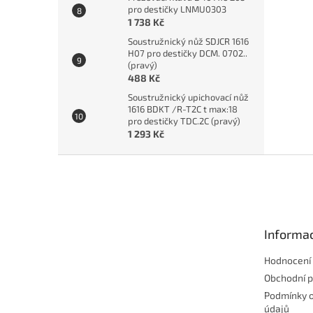
pro destičky LNMU0303
1 738 Kč
Soustružnický nůž SDJCR 1616
H07 pro destičky DCM. 0702..
(pravý)
488 Kč
Soustružnický upichovací nůž
1616 BDKT /R-T2C t max:18
pro destičky TDC.2C (pravý)
1 293 Kč
Z
á
p
a
t
Informac
í
Hodnocení
Obchodní 
Podmínky 
údajů