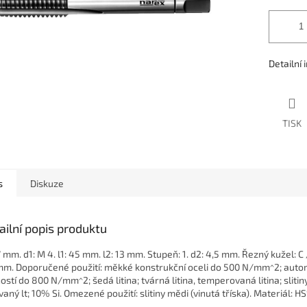
Detailní
TISK
s
Diskuze
ailní popis produktu
7 mm. d1: M 4. l1: 45 mm. l2: 13 mm. Stupeň: 1. d2: 4,5 mm. Řezný kužel: C 
mm. Doporučené použití: měkké konstrukční oceli do 500 N/mm^2; automa
ostí do 800 N/mm^2; šedá litina; tvárná litina, temperovaná litina; slitiny
vaný lt; 10% Si. Omezené použití: slitiny mědi (vinutá tříska). Materiál: 