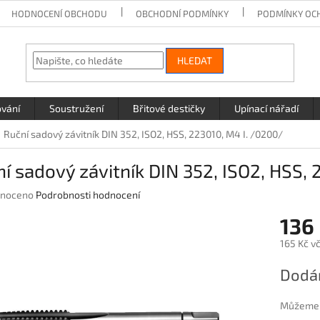
HODNOCENÍ OBCHODU
OBCHODNÍ PODMÍNKY
PODMÍNKY OC
HLEDAT
ování
Soustružení
Břitové destičky
Upínací nářadí
Ruční sadový závitník DIN 352, ISO2, HSS, 223010, M4 I. /0200/
í sadový závitník DIN 352, ISO2, HSS,
né
noceno
Podrobnosti hodnocení
ení
136
u
165 Kč v
Měrná
Dodán
cena:
ek.
Můžeme d