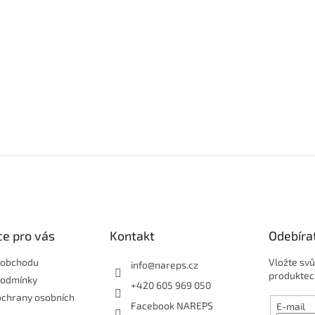
e pro vás
Kontakt
Odebíra
 obchodu
Vložte svů
info
@
nareps.cz
produktec
podmínky
+420 605 969 050
ochrany osobních
Facebook NAREPS
E-mail