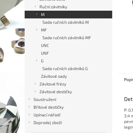
n
Ruční závitníky
e
M
l
Sada ručních závitníků M
MF
Sada ručních závitníků MF
UNC
UNF
G
Sada ručních závitníků G
Závitové sady
Popi
Závitové frézy
Závitové destičky
Det
Soustružení
Břitové destičky
P: 0,
Upínací nářadí
3,4 
pevn
Doprodej zboží
lego