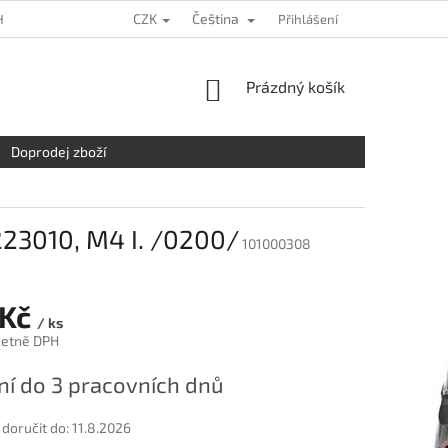
CZK
Čeština
HRANY OSOBNÍCH ÚDAJŮ
KDE NÁS NAJDETE
Přihlášení
NAPIŠTE NÁM
NÁKUPNÍ
Prázdný košík
KOŠÍK
Doprodej zboží
 223010, M4 I. /0200/
101000308
 Kč
/ ks
četně DPH
í do 3 pracovních dnů
oručit do:
11.8.2026