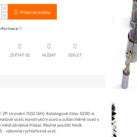
Přidat do košíku
 informace
ZEPTAT SE
HLÍDAT
SDÍLET
/ 2P. Lícování: ISO2 (6H). Katalogové číslo: 0200. a:
tové oceli, konstrukční oceli a zušlechtěné oceli s
 mědi (drobivá tříska). Možné použití: hliník
HSS - výkonná rychlořezná ocel.