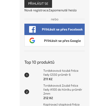
PŘIHLÁSIT SE
Nová registrace
Zapomenuté heslo
nebo
Přihlásit se přes Facebook
Přihlásit se přes Google
Top 10 produktů
Tvrdokovová 4zubá fréza
řady G550 průměr 6
211 Kč
Tvrdokovová 2zubá fréza
řady A100 do hliníku průměr
2mm
212 Kč
Kopírovací stopková fréza