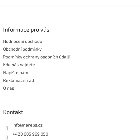
Z
á
p
a
Informace pro vás
t
Hodnocení obchodu
í
Obchodní podmínky
Podmínky ochrany osobních údajů
Kde nás najdete
Napište nám
Reklamační řád
O nás
Kontakt
info
@
nareps.cz
+420 605 969 050