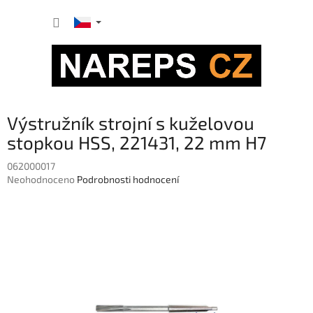
Přejít
NÁKUP
na
obsah
KOŠÍK
Výstružník strojní s kuželovou
stopkou HSS, 221431, 22 mm H7
062000017
Průměrné
Neohodnoceno
Podrobnosti hodnocení
hodnocení
produktu
je
0,0
z
5
hvězdiček.