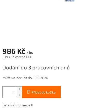
986 Kč
/ ks
1 193 Kč včetně DPH
Měrná
Dodání do 3 pracovních dnů
cena:
Můžeme doručit do:
13.8.2026
Přidat do košíku
Detailní informace