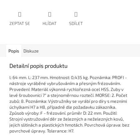
ZEPTAT SE
HLÍDAT
SDÍLET
Popis
Diskuze
Detailní popis produktu
l: 64 mm. L: 237 mm. Hmotnost: 0,435 kg. Poznámka: PROFI -
nástroje vyráběné vybrušováním a přesným frézováním.
Provedení: Materiál výkonná rychlořezná ocel HSS. Zuby v
levé šroubovnici 7° a stejnoměrnou roztečí. MORSE: 2. Počet
zubů: 8. Poznámka: Výstružníky se vyrábí pro díry s mezními
úchylkami H7 a H8, případně dle požadavku zákazníka.
Způsob výroby: F - frézování. průměr D: 22 mm. Použití:
Strojní vystružování děr ze železných a neželezných kovů,
jejich slitinách a plastických hmotách. Povrchová úprava: bez
povrchové úpravy. Tolerance: H7.