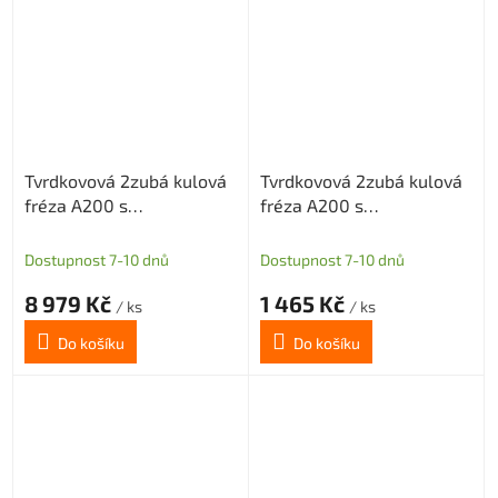
Tvrdkovová 2zubá kulová
Tvrdkovová 2zubá kulová
fréza A200 s
fréza A200 s
diamantovým povlakem
diamantovým povlakem
pro grafit průměr 12 R6
pro grafit průměr 3 R1,5
Dostupnost 7-10 dnů
Dostupnost 7-10 dnů
8 979 Kč
1 465 Kč
/ ks
/ ks
Do košíku
Do košíku