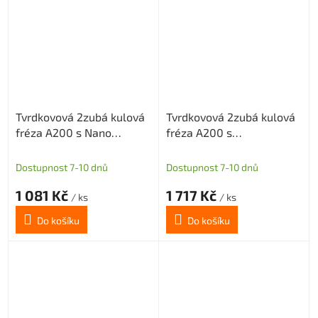
Tvrdkovová 2zubá kulová
Tvrdkovová 2zubá kulová
fréza A200 s Nano
fréza A200 s
povlakem pro grafit
diamantovým povlakem
průměr 5 R2,5
pro grafit průměr 5 R2,5
Dostupnost 7-10 dnů
Dostupnost 7-10 dnů
1 081 Kč
1 717 Kč
/ ks
/ ks
Do košíku
Do košíku