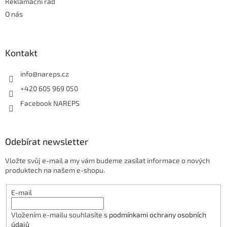
i
Reklamační řád
s
O nás
u
Kontakt
info
@
nareps.cz
+420 605 969 050
Facebook NAREPS
Odebírat newsletter
Vložte svůj e-mail a my vám budeme zasílat informace o nových
produktech na našem e-shopu.
E-mail
Vložením e-mailu souhlasíte s
podmínkami ochrany osobních
údajů