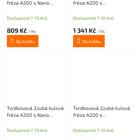
fréza A200 s Nano
fréza A200 s
povlakem pro grafit
diamantovým povlakem
průměr 0,5 R0,25
pro grafit průměr 0,5
Dostupnost 7-10 dnů
Dostupnost 7-10 dnů
R0,25
809 Kč
1 341 Kč
/ ks
/ ks
Do košíku
Do košíku
Tvrdkovová 2zubá kulová
Tvrdkovová 2zubá kulová
fréza A200 s Nano
fréza A200 s
povlakem pro grafit
diamantovým povlakem
průměr 0,5 R0,25
pro grafit průměr 1 R0,5
Dostupnost 7-10 dnů
Dostupnost 7-10 dnů