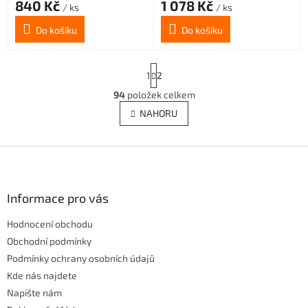
840 Kč
1 078 Kč
/ ks
/ ks
Do košíku
Do košíku
S
1
2
t
r
94
položek celkem
O
á
v
NAHORU
n
l
k
á
o
v
Z
d
á
a
á
n
c
p
í
í
a
Informace pro vás
p
t
r
Hodnocení obchodu
í
v
Obchodní podmínky
k
y
Podmínky ochrany osobních údajů
v
Kde nás najdete
ý
Napište nám
p