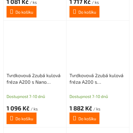
1 081 Kč
1 717 Kč
/ ks
/ ks
Do košíku
Do košíku
Tvrdkovová 2zubá kulová
Tvrdkovová 2zubá kulová
fréza A200 s Nano
fréza A200 s
povlakem pro grafit
diamantovým povlakem
průměr 3 R1,5
pro grafit průměr 3 R1,5
Dostupnost 7-10 dnů
Dostupnost 7-10 dnů
1 096 Kč
1 882 Kč
/ ks
/ ks
Do košíku
Do košíku