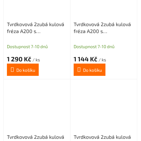
Tvrdkovová 2zubá kulová
Tvrdkovová 2zubá kulová
fréza A200 s
fréza A200 s
diamantovým povlakem
diamantovým povlakem
pro grafit průměr 0,5
pro grafit průměr 0,5
Dostupnost 7-10 dnů
Dostupnost 7-10 dnů
R0,25
R0,25
1 290 Kč
1 144 Kč
/ ks
/ ks
Do košíku
Do košíku
Tvrdkovová 2zubá kulová
Tvrdkovová 2zubá kulová