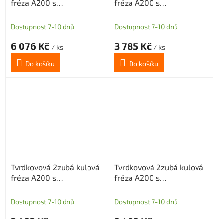
fréza A200 s
fréza A200 s
diamantovým povlakem
diamantovým povlakem
pro grafit průměr 12 R6
pro grafit průměr 8 R4
Dostupnost 7-10 dnů
Dostupnost 7-10 dnů
6 076 Kč
3 785 Kč
/ ks
/ ks
Do košíku
Do košíku
Tvrdkovová 2zubá kulová
Tvrdkovová 2zubá kulová
fréza A200 s
fréza A200 s
diamantovým povlakem
diamantovým povlakem
pro grafit průměr 4 R2
pro grafit průměr 6 R3
Dostupnost 7-10 dnů
Dostupnost 7-10 dnů