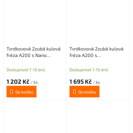
Tvrdkovová 2zubá kulová
Tvrdkovová 2zubá kulová
fréza A200 s Nano
fréza A200 s
povlakem pro grafit
diamantovým povlakem
průměr 3 R1,5
pro grafit průměr 4 R2
Dostupnost 7-10 dnů
Dostupnost 7-10 dnů
1 202 Kč
1 695 Kč
/ ks
/ ks
Do košíku
Do košíku