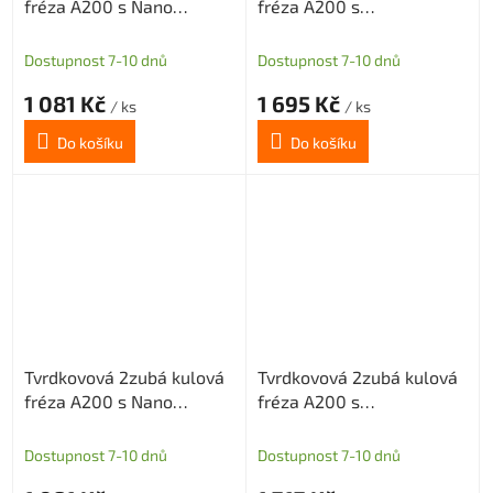
fréza A200 s Nano
fréza A200 s
povlakem pro grafit
diamantovým povlakem
průměr 3 R1,5
pro grafit průměr 3 R1,5
Dostupnost 7-10 dnů
Dostupnost 7-10 dnů
1 081 Kč
1 695 Kč
/ ks
/ ks
Do košíku
Do košíku
Tvrdkovová 2zubá kulová
Tvrdkovová 2zubá kulová
fréza A200 s Nano
fréza A200 s
povlakem pro grafit
diamantovým povlakem
průměr 3 R1,5
pro grafit průměr 3 R1,5
Dostupnost 7-10 dnů
Dostupnost 7-10 dnů