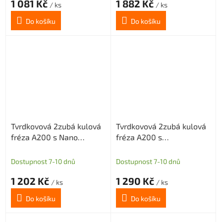
1 081 Kč
1 882 Kč
/ ks
/ ks
Do košíku
Do košíku
Tvrdkovová 2zubá kulová
Tvrdkovová 2zubá kulová
fréza A200 s Nano
fréza A200 s
povlakem pro grafit
diamantovým povlakem
průměr 6 R3
pro grafit průměr 0,5
Dostupnost 7-10 dnů
Dostupnost 7-10 dnů
R0,25
1 202 Kč
1 290 Kč
/ ks
/ ks
Do košíku
Do košíku