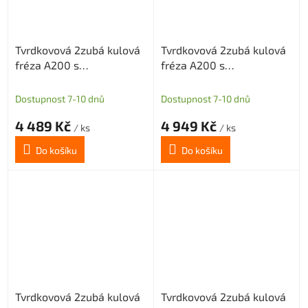
Tvrdkovová 2zubá kulová
Tvrdkovová 2zubá kulová
fréza A200 s
fréza A200 s
diamantovým povlakem
diamantovým povlakem
pro grafit průměr 8 R4
pro grafit průměr 10 R5
Dostupnost 7-10 dnů
Dostupnost 7-10 dnů
4 489 Kč
4 949 Kč
/ ks
/ ks
Do košíku
Do košíku
Tvrdkovová 2zubá kulová
Tvrdkovová 2zubá kulová