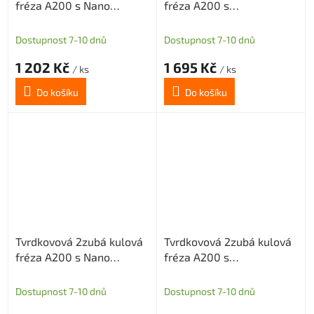
fréza A200 s Nano
fréza A200 s
povlakem pro grafit
diamantovým povlakem
průměr 5 R2,5
pro grafit průměr 6 R3
Dostupnost 7-10 dnů
Dostupnost 7-10 dnů
1 202 Kč
1 695 Kč
/ ks
/ ks
Do košíku
Do košíku
Tvrdkovová 2zubá kulová
Tvrdkovová 2zubá kulová
fréza A200 s Nano
fréza A200 s
povlakem pro grafit
diamantovým povlakem
průměr 6 R3
pro grafit průměr 6 R3
Dostupnost 7-10 dnů
Dostupnost 7-10 dnů