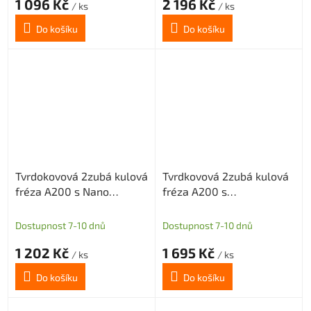
1 096 Kč
2 196 Kč
/ ks
/ ks
Do košíku
Do košíku
Tvrdokovová 2zubá kulová
Tvrdkovová 2zubá kulová
fréza A200 s Nano
fréza A200 s
povlakem pro grafit
diamantovým povlakem
průměr 4 R2
pro grafit průměr 5 R2,5
Dostupnost 7-10 dnů
Dostupnost 7-10 dnů
1 202 Kč
1 695 Kč
/ ks
/ ks
Do košíku
Do košíku