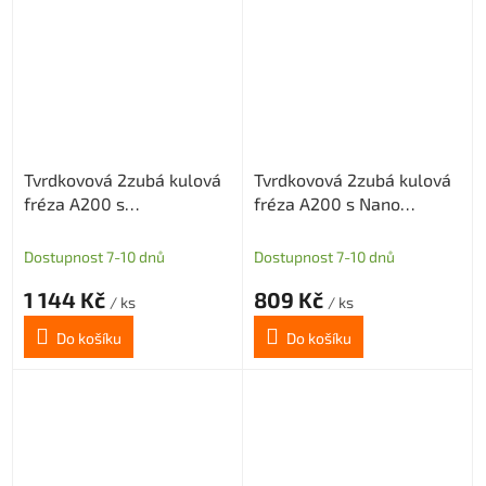
Tvrdkovová 2zubá kulová
Tvrdkovová 2zubá kulová
fréza A200 s
fréza A200 s Nano
diamantovým povlakem
povlakem pro grafit
pro grafit průměr 0,5
průměr 0,5 R0,25
Dostupnost 7-10 dnů
Dostupnost 7-10 dnů
R0,25
1 144 Kč
809 Kč
/ ks
/ ks
Do košíku
Do košíku