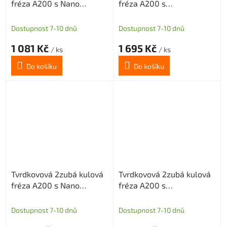
fréza A200 s Nano
fréza A200 s
povlakem pro grafit
diamantovým povlakem
průměr 4 R2
pro grafit průměr 4 R2
Dostupnost 7-10 dnů
Dostupnost 7-10 dnů
1 081 Kč
1 695 Kč
/ ks
/ ks
Do košíku
Do košíku
Tvrdkovová 2zubá kulová
Tvrdkovová 2zubá kulová
fréza A200 s Nano
fréza A200 s
povlakem pro grafit
diamantovým povlakem
průměr 4 R2
pro grafit průměr 4 R2
Dostupnost 7-10 dnů
Dostupnost 7-10 dnů