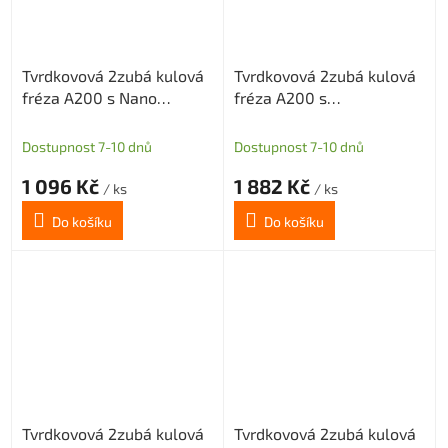
Tvrdkovová 2zubá kulová
Tvrdkovová 2zubá kulová
fréza A200 s Nano
fréza A200 s
povlakem pro grafit
diamantovým povlakem
průměr 5 R2,5
pro grafit průměr 5 R2,5
Dostupnost 7-10 dnů
Dostupnost 7-10 dnů
1 096 Kč
1 882 Kč
/ ks
/ ks
Do košíku
Do košíku
Tvrdkovová 2zubá kulová
Tvrdkovová 2zubá kulová