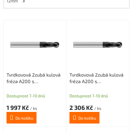
12mm
3
V
ý
p
i
s
p
r
o
Tvrdkovová 2zubá kulová
Tvrdkovová 2zubá kulová
d
fréza A200 s
fréza A200 s
u
diamantovým povlakem
diamantovým povlakem
k
pro grafit průměr 4 R2
pro grafit průměr 4 R2
t
Dostupnost 7-10 dnů
Dostupnost 7-10 dnů
ů
1 997 Kč
2 306 Kč
/ ks
/ ks
Do košíku
Do košíku