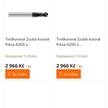
Tvrdkovová 2zubá kulová
Tvrdkovová 2zubá kulová
fréza A200 s
fréza A200 s
diamantovým povlakem
diamantovým povlakem
pro grafit průměr 4 R2
pro grafit průměr 6 R3
Dostupnost 7-10 dnů
Dostupnost 7-10 dnů
2 966 Kč
2 966 Kč
/ ks
/ ks
Do košíku
Do košíku