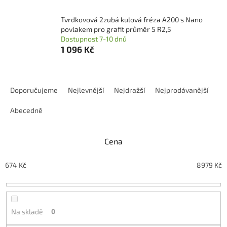
Tvrdkovová 2zubá kulová fréza A200 s Nano
povlakem pro grafit průměr 5 R2,5
Dostupnost 7-10 dnů
1 096 Kč
Ř
a
Doporučujeme
Nejlevnější
Nejdražší
Nejprodávanější
z
e
Abecedně
n
í
Cena
p
r
o
674
Kč
8979
Kč
d
u
k
t
Na skladě
0
ů