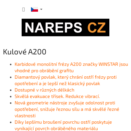
Přejít
NÁKUP
na
obsah
KOŠÍK
Kulové A200
Karbidové monolitní frézy A200 značky WINSTAR jsou
v
hodné pro obrábění grafitu
Diamantový povlak, který chrání ostří frézy proti
opotřebení a je lepší než klasický povlak
Dostupné v různých délkách
Skvělá evakuace třísek. Redukce vibrací.
Nová geometrie nástroje zvyšuje odolnost proti
opotřebení, snižuje řeznou sílu a má skvělé řezné
vlastnosti
Díky lepšímu broušení povrchu ostří poskytuje
vynikající povrch obráběného materiálu