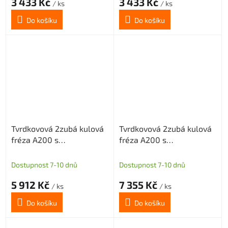
3 433 Kč
3 433 Kč
/ ks
/ ks
Do košíku
Do košíku
Tvrdkovová 2zubá kulová
Tvrdkovová 2zubá kulová
fréza A200 s
fréza A200 s
diamantovým povlakem
diamantovým povlakem
pro grafit průměr 8 R4
pro grafit průměr 10 R5
Dostupnost 7-10 dnů
Dostupnost 7-10 dnů
5 912 Kč
7 355 Kč
/ ks
/ ks
Do košíku
Do košíku