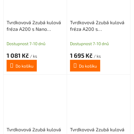
Tvrdkovová 2zubá kulová
Tvrdkovová 2zubá kulová
fréza A200 s Nano
fréza A200 s
povlakem pro grafit
diamantovým povlakem
průměr 4 R2
pro grafit průměr 4 R2
Dostupnost 7-10 dnů
Dostupnost 7-10 dnů
1 081 Kč
1 695 Kč
/ ks
/ ks
Do košíku
Do košíku
Tvrdkovová 2zubá kulová
Tvrdkovová 2zubá kulová