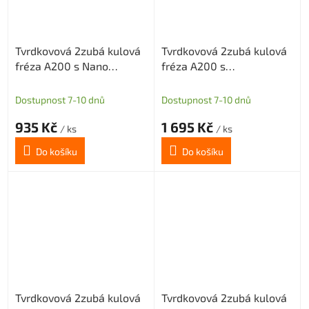
Tvrdkovová 2zubá kulová
Tvrdkovová 2zubá kulová
fréza A200 s Nano
fréza A200 s
povlakem pro grafit
diamantovým povlakem
průměr 3 R1,5
pro grafit průměr 3 R1,5
Dostupnost 7-10 dnů
Dostupnost 7-10 dnů
935 Kč
1 695 Kč
/ ks
/ ks
Do košíku
Do košíku
Tvrdkovová 2zubá kulová
Tvrdkovová 2zubá kulová