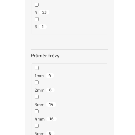
Tvrd
A200
4
53
grafi
6
1
1 71
Průměr frézy
1mm
4
2mm
8
3mm
14
Tvrd
4mm
16
A200
grafi
5mm
6