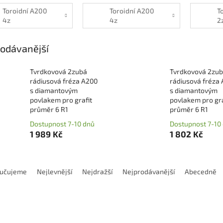
Toroidní A200
Toroidní A200
T
4z
4z
2
(prodloužená
(
stopka)
odávanější
Tvrdkovová 2zubá
Tvrdkovová 2zu
rádiusová fréza A200
rádiusová fréza
s diamantovým
s diamantovým
povlakem pro grafit
povlakem pro gra
průměr 6 R1
průměr 6 R1
Dostupnost 7-10 dnů
Dostupnost 7-10
1 989 Kč
1 802 Kč
učujeme
Nejlevnější
Nejdražší
Nejprodávanější
Abecedně
Kód:
EGCEC404005D
Kód:
EGCKC