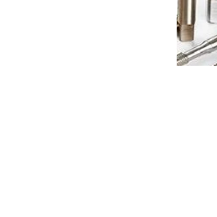
 fréza
Tvrdkovová 4zubá rádiusová fréza
kem pro
A200 s diamantovým povlakem pro
grafit průměr 4 R1
7-10 dnů
Dostupnost 7-10 dnů
 košíku
1 717 Kč
Do košíku
/ ks
405010D
Kód:
EGCLC406005D