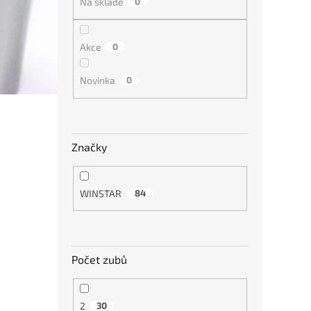
Na skladě
0
Akce
0
Tvrd
A200
Novinka
0
grafi
1 71
Značky
WINSTAR
84
Počet zubů
2
30