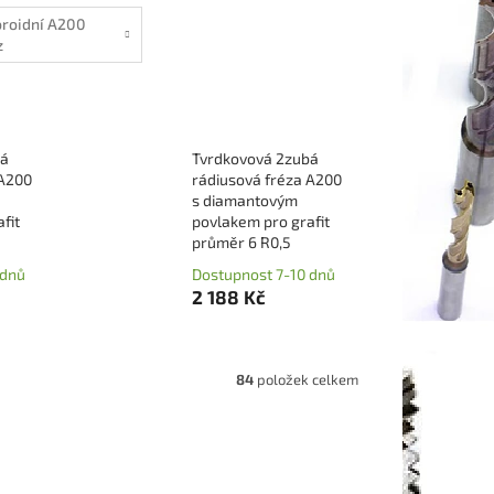
oroidní A200
z
prodloužené)
bá
Tvrdkovová 2zubá
 A200
rádiusová fréza A200
s diamantovým
fit
povlakem pro grafit
průměr 6 R0,5
 dnů
Dostupnost 7-10 dnů
2 188 Kč
84
položek celkem
404005D
Kód:
EGCLC403005D