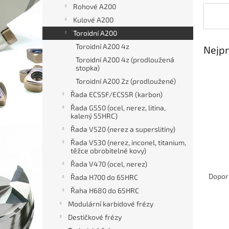
n
Rohové A200
e
Kulové A200
l
Toroidní A200
Toroidní A200 4z
Nejpr
Toroidní A200 4z (prodloužená
stopka)
Toroidní A200 2z (prodloužené)
Řada ECSSF/ECSSR (karbon)
Řada G550 (ocel, nerez, litina,
kalený 55HRC)
Řada V520 (nerez a superslitiny)
Řada V530 (nerez, inconel, titanium,
těžce obrobitelné kovy)
Ř
Řada V470 (ocel, nerez)
a
Dopor
Řada H700 do 65HRC
z
Řaha H680 do 65HRC
e
Modulární karbidové frézy
V
n
Destičkové frézy
ý
í