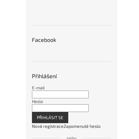
Facebook
Tvrd
A200
grafi
Přihlášení
3 7
E-mail
Heslo
PŘIHLÁSIT SE
Nová registrace
Zapomenuté heslo
nebo