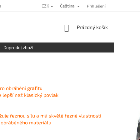
CZK
Čeština
HRANY OSOBNÍCH ÚDAJŮ
KDE NÁS NAJDETE
Přihlášení
NAPIŠTE NÁM
NÁKUPNÍ
Prázdný košík
KOŠÍK
Doprodej zboží
ro obrábění grafitu
e lepší než klasický povlak
žuje řeznou sílu a má skvělé řezné vlastnosti
ch obráběného materiálu