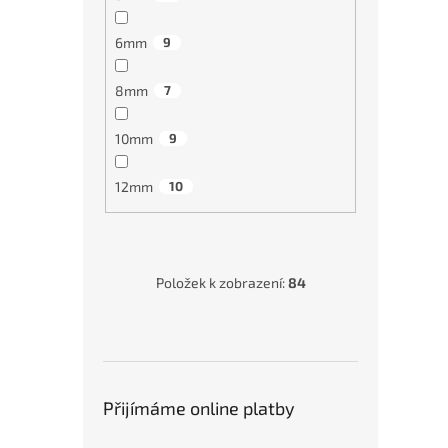
6mm
9
1 71
8mm
7
10mm
9
12mm
10
Položek k zobrazení:
84
Tvrd
A200
grafi
Přijímáme online platby
2 8