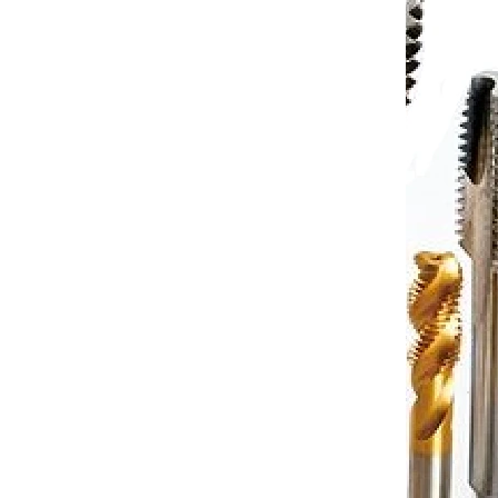
 fréza
Tvrdkovová 4zubá rádiusová fréza
kem pro
A200 s diamantovým povlakem pro
grafit průměr 3 R0,5
7-10 dnů
Dostupnost 7-10 dnů
 košíku
1 717 Kč
Do košíku
/ ks
404005D
Kód:
EGCLC404010D