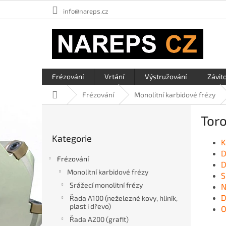
Přejít
info@nareps.cz
na
obsah
Frézování
Vrtání
Výstružování
Závit
Domů
Frézování
Monolitní karbidové frézy
P
Toro
o
Přeskočit
s
Kategorie
kategorie
K
t
D
r
Frézování
D
a
Monolitní karbidové frézy
S
n
Srážecí monolitní frézy
N
n
D
í
Řada A100 (neželezné kovy, hliník,
plast i dřevo)
O
p
a
Řada A200 (grafit)