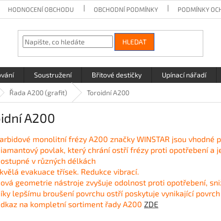
HODNOCENÍ OBCHODU
OBCHODNÍ PODMÍNKY
PODMÍNKY OC
HLEDAT
ování
Soustružení
Břitové destičky
Upínací nářadí
Řada A200 (grafit)
Toroidní A200
idní A200
arbidové monolitní frézy A200 značky WINSTAR jsou v
hodné p
iamantový povlak, který chrání ostří frézy proti opotřebení a j
ostupné v různých délkách
kvělá evakuace třísek. Redukce vibrací.
ová geometrie nástroje zvyšuje odolnost proti opotřebení, sni
íky lepšímu broušení povrchu ostří poskytuje vynikající povr
dkaz na kompletní sortiment řady A200
ZDE