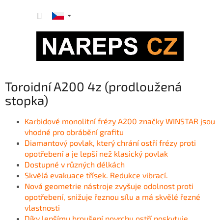
Přejít
NÁKUP
na
obsah
KOŠÍK
Toroidní A200 4z (prodloužená
stopka)
Karbidové monolitní frézy A200 značky WINSTAR jsou
v
hodné pro obrábění grafitu
Diamantový povlak, který chrání ostří frézy proti
opotřebení a je lepší než klasický povlak
Dostupné v různých délkách
Skvělá evakuace třísek. Redukce vibrací.
Nová geometrie nástroje zvyšuje odolnost proti
opotřebení, snižuje řeznou sílu a má skvělé řezné
vlastnosti
Díky lepšímu broušení povrchu ostří poskytuje