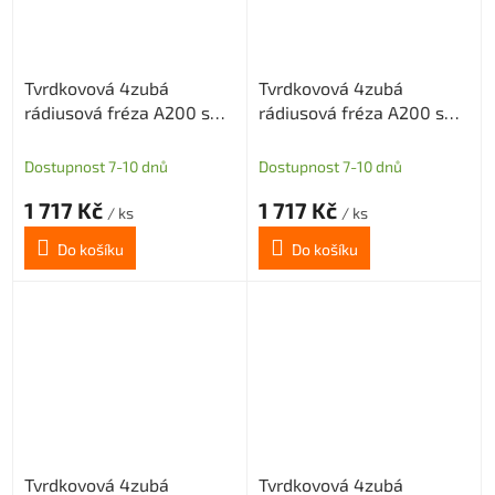
Tvrdkovová 4zubá
Tvrdkovová 4zubá
rádiusová fréza A200 s
rádiusová fréza A200 s
diamantovým povlakem
diamantovým povlakem
pro grafit průměr 5 R0,5
pro grafit průměr 5 R1
Dostupnost 7-10 dnů
Dostupnost 7-10 dnů
1 717 Kč
1 717 Kč
/ ks
/ ks
Do košíku
Do košíku
Tvrdkovová 4zubá
Tvrdkovová 4zubá