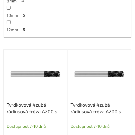
8mm
4
10mm
5
12mm
5
V
ý
p
i
s
p
r
o
Tvrdkovová 4zubá
Tvrdkovová 4zubá
d
rádiusová fréza A200 s
rádiusová fréza A200 s
u
diamantovým povlakem
diamantovým povlakem
k
pro grafit průměr 4 R0,5
pro grafit průměr 4 R0,5
t
Dostupnost 7-10 dnů
Dostupnost 7-10 dnů
ů