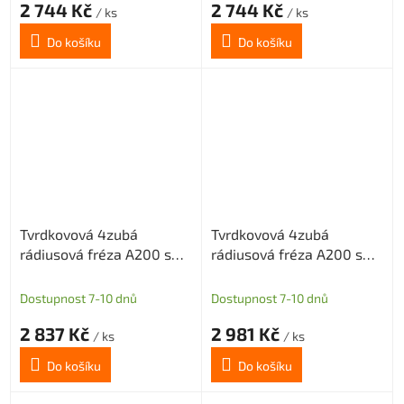
2 744 Kč
2 744 Kč
/ ks
/ ks
Do košíku
Do košíku
Tvrdkovová 4zubá
Tvrdkovová 4zubá
rádiusová fréza A200 s
rádiusová fréza A200 s
diamantovým povlakem
diamantovým povlakem
pro grafit průměr 8 R1,5
pro grafit průměr 10 R0,5
Dostupnost 7-10 dnů
Dostupnost 7-10 dnů
2 837 Kč
2 981 Kč
/ ks
/ ks
Do košíku
Do košíku