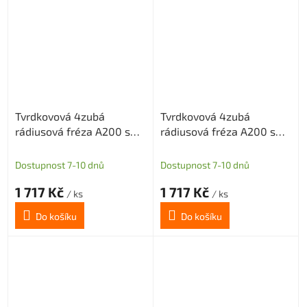
Tvrdkovová 4zubá
Tvrdkovová 4zubá
rádiusová fréza A200 s
rádiusová fréza A200 s
diamantovým povlakem
diamantovým povlakem
pro grafit průměr 4 R0,5
pro grafit průměr 4 R1
Dostupnost 7-10 dnů
Dostupnost 7-10 dnů
1 717 Kč
1 717 Kč
/ ks
/ ks
Do košíku
Do košíku