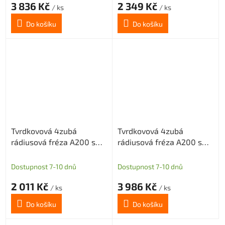
3 836 Kč
2 349 Kč
/ ks
/ ks
Do košíku
Do košíku
Tvrdkovová 4zubá
Tvrdkovová 4zubá
rádiusová fréza A200 s
rádiusová fréza A200 s
diamantovým povlakem
diamantovým povlakem
pro grafit průměr 6 R0,5
pro grafit průměr 10 R0,5
Dostupnost 7-10 dnů
Dostupnost 7-10 dnů
2 011 Kč
3 986 Kč
/ ks
/ ks
Do košíku
Do košíku