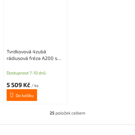
Tvrdkovová 4zubá
rádiusová fréza A200 s
diamantovým povlakem
pro grafit průměr 12 R0,5
Dostupnost 7-10 dnů
5 509 Kč
/ ks
Do košíku
25
položek celkem
O
v
l
Z
á
á