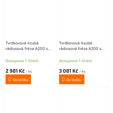
Tvrdkovová 4zubá
Tvrdkovová 4zubá
rádiusová fréza A200 s
rádiusová fréza A200 s
diamantovým povlakem
diamantovým povlakem
pro grafit průměr 10 R1
pro grafit průměr 10 R1,5
Dostupnost 7-10 dnů
Dostupnost 7-10 dnů
2 981 Kč
3 081 Kč
/ ks
/ ks
Do košíku
Do košíku