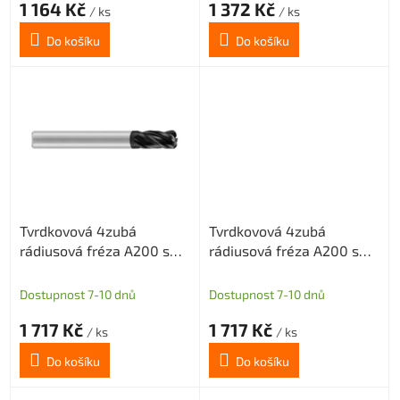
1 164 Kč
1 372 Kč
/ ks
/ ks
Do košíku
Do košíku
Tvrdkovová 4zubá
Tvrdkovová 4zubá
rádiusová fréza A200 s
rádiusová fréza A200 s
diamantovým povlakem
diamantovým povlakem
pro grafit průměr 3 R0,5
pro grafit průměr 3 R1
Dostupnost 7-10 dnů
Dostupnost 7-10 dnů
1 717 Kč
1 717 Kč
/ ks
/ ks
Do košíku
Do košíku