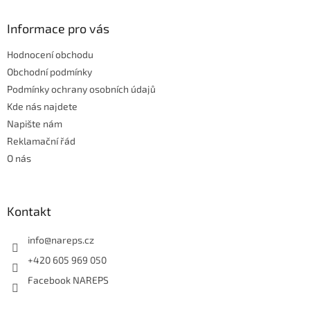
d
p
a
a
Informace pro vás
c
t
í
Hodnocení obchodu
í
p
r
Obchodní podmínky
v
Podmínky ochrany osobních údajů
k
Kde nás najdete
y
Napište nám
v
ý
Reklamační řád
p
O nás
i
s
u
Kontakt
info
@
nareps.cz
+420 605 969 050
Facebook NAREPS