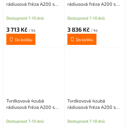
rádiusová fréza A200 s
rádiusová fréza A200 s
diamantovým povlakem
diamantovým povlakem
pro grafit průměr 12 R1
pro grafit průměr 12 R1,5
Dostupnost 7-10 dnů
Dostupnost 7-10 dnů
3 713 Kč
3 836 Kč
/ ks
/ ks
Do košíku
Do košíku
Tvrdkovová 4zubá
Tvrdkovová 4zubá
rádiusová fréza A200 s
rádiusová fréza A200 s
diamantovým povlakem
diamantovým povlakem
pro grafit průměr 12 R2
pro grafit průměr 8 R0,5
Dostupnost 7-10 dnů
Dostupnost 7-10 dnů