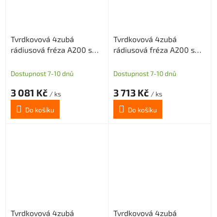
Tvrdkovová 4zubá
Tvrdkovová 4zubá
rádiusová fréza A200 s
rádiusová fréza A200 s
diamantovým povlakem
diamantovým povlakem
pro grafit průměr 10 R2
pro grafit průměr 12 R0,5
Dostupnost 7-10 dnů
Dostupnost 7-10 dnů
3 081 Kč
3 713 Kč
/ ks
/ ks
Do košíku
Do košíku
Tvrdkovová 4zubá
Tvrdkovová 4zubá