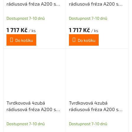
rádiusová fréza A200 s
rádiusová fréza A200 s
diamantovým povlakem
diamantovým povlakem
pro grafit průměr 6 R0,5
pro grafit průměr 6 R1
Dostupnost 7-10 dnů
Dostupnost 7-10 dnů
1 717 Kč
1 717 Kč
/ ks
/ ks
Do košíku
Do košíku
Tvrdkovová 4zubá
Tvrdkovová 4zubá
rádiusová fréza A200 s
rádiusová fréza A200 s
diamantovým povlakem
diamantovým povlakem
pro grafit průměr 8 R0,5
pro grafit průměr 8 R1
Dostupnost 7-10 dnů
Dostupnost 7-10 dnů