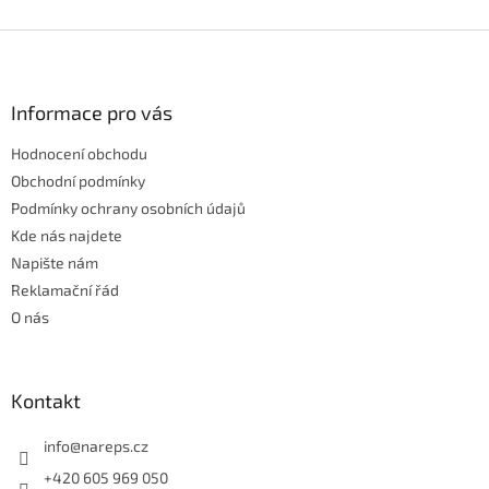
Z
á
p
a
Informace pro vás
t
Hodnocení obchodu
í
Obchodní podmínky
Podmínky ochrany osobních údajů
Kde nás najdete
Napište nám
Reklamační řád
O nás
Kontakt
info
@
nareps.cz
+420 605 969 050