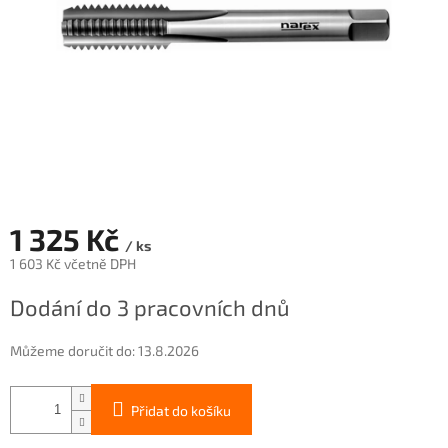
1 325 Kč
/ ks
1 603 Kč včetně DPH
Měrná
Dodání do 3 pracovních dnů
cena:
Můžeme doručit do:
13.8.2026
Přidat do košíku