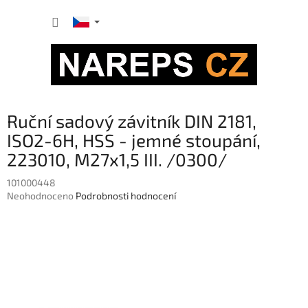
Přejít
NÁKUP
na
obsah
KOŠÍK
Ruční sadový závitník DIN 2181,
ISO2-6H, HSS - jemné stoupání,
223010, M27x1,5 III. /0300/
101000448
Průměrné
Neohodnoceno
Podrobnosti hodnocení
hodnocení
produktu
je
0,0
z
5
hvězdiček.