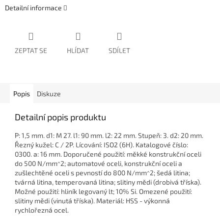
Detailní informace
ZEPTAT SE
HLÍDAT
SDÍLET
Popis
Diskuze
Detailní popis produktu
P: 1,5 mm. d1: M 27. l1: 90 mm. l2: 22 mm. Stupeň: 3. d2: 20 mm.
Řezný kužel: C / 2P. Lícování: ISO2 (6H). Katalogové číslo:
0300. a: 16 mm. Doporučené použití: měkké konstrukční oceli
do 500 N/mm^2; automatové oceli, konstrukční oceli a
zušlechtěné oceli s pevností do 800 N/mm^2; šedá litina;
tvárná litina, temperovaná litina; slitiny mědi (drobivá tříska).
Možné použití: hliník legovaný lt; 10% Si. Omezené použití:
slitiny mědi (vinutá tříska). Materiál: HSS - výkonná
rychlořezná ocel.