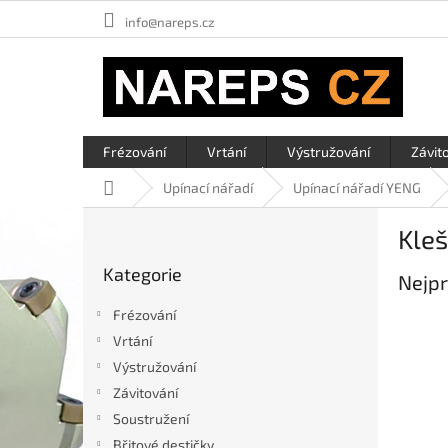
Přejít
info@nareps.cz
na
obsah
Frézování
Vrtání
Výstružování
Závit
Domů
Upínací nářadí
Upínací nářadí YENG
P
Kleš
o
Přeskočit
s
Kategorie
kategorie
Nejpr
t
r
Frézování
a
Vrtání
n
Výstružování
n
í
Závitování
p
Soustružení
a
Břitové destičky