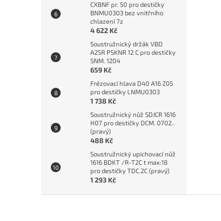
CXBNF pr. 50 pro destičky
BNMU0303 bez vnitřního
chlazení 7z
4 622 Kč
Soustružnický držák VBD
A25R PSKNR 12 C pro destičky
SNM. 1204
659 Kč
Frézovací hlava D40 A16 Z05
pro destičky LNMU0303
1 738 Kč
Soustružnický nůž SDJCR 1616
H07 pro destičky DCM. 0702..
(pravý)
488 Kč
Soustružnický upichovací nůž
1616 BDKT /R-T2C t max:18
pro destičky TDC.2C (pravý)
1 293 Kč
Z
á