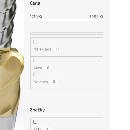
Cena
1710
Kč
3492
Kč
Na skladě
0
Akce
0
Novinka
0
Značky
KFH
3