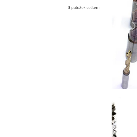
3
položek celkem
6316160
Kód:
E.HPA631675
a
Kleštinové upínače ER
í 4-8dní
Dodání 4-8dní
ETAIL
1 711 Kč
DETAIL
od
/ ks