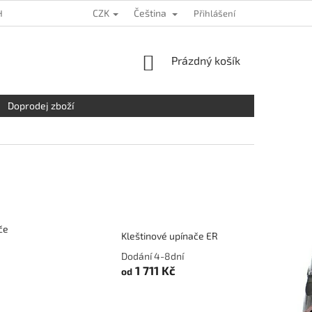
CZK
Čeština
HRANY OSOBNÍCH ÚDAJŮ
KDE NÁS NAJDETE
Přihlášení
NAPIŠTE NÁM
NÁKUPNÍ
Prázdný košík
KOŠÍK
Doprodej zboží
če
Kleštinové upínače ER
Dodání 4-8dní
1 711 Kč
od