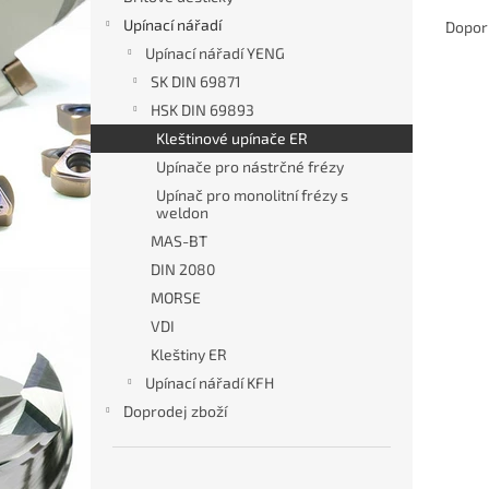
Ř
n
a
Upínací nářadí
Dopor
e
z
Upínací nářadí YENG
l
e
SK DIN 69871
V
n
HSK DIN 69893
ý
í
Kleštinové upínače ER
p
p
i
r
Upínače pro nástrčné frézy
s
o
Upínač pro monolitní frézy s
p
weldon
d
r
u
MAS-BT
o
k
DIN 2080
d
t
MORSE
u
ů
VDI
Klešt
k
100
Kleštiny ER
t
ů
Upínací nářadí KFH
Doprodej zboží
1
od