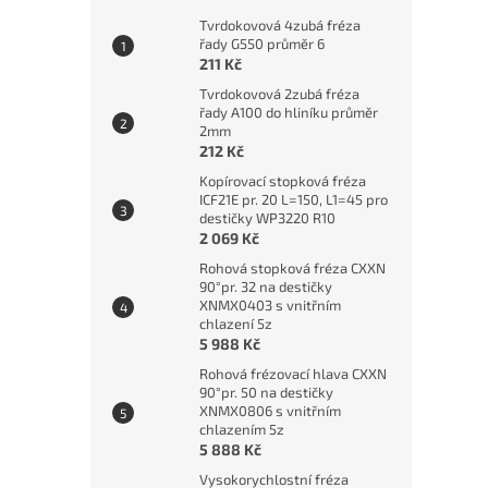
Tvrdokovová 4zubá fréza
řady G550 průměr 6
211 Kč
Tvrdokovová 2zubá fréza
řady A100 do hliníku průměr
2mm
212 Kč
Kopírovací stopková fréza
ICF21E pr. 20 L=150, L1=45 pro
destičky WP3220 R10
2 069 Kč
Rohová stopková fréza CXXN
90°pr. 32 na destičky
XNMX0403 s vnitřním
chlazení 5z
5 988 Kč
Rohová frézovací hlava CXXN
90°pr. 50 na destičky
XNMX0806 s vnitřním
chlazením 5z
5 888 Kč
Vysokorychlostní fréza