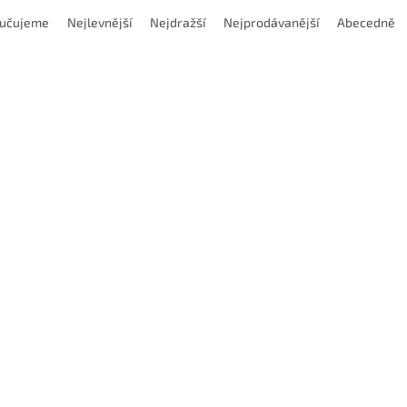
učujeme
Nejlevnější
Nejdražší
Nejprodávanější
Abecedně
Kód:
E.HPA6316100
Kód:
E.HPA
inové upínače ER, délka
Kleštinové upínače ER, délk
mm
160mm
Dodání 4-8dní
Dodán
 915 Kč
DETAIL
2 535 Kč
D
od
/ ks
/ ks