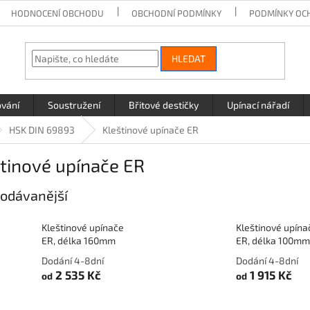
HODNOCENÍ OBCHODU
OBCHODNÍ PODMÍNKY
PODMÍNKY OC
HLEDAT
ování
Soustružení
Břitové destičky
Upínací nářadí
HSK DIN 69893
Kleštinové upínače ER
tinové upínače ER
odávanější
Kleštinové upínače
Kleštinové upína
ER, délka 160mm
ER, délka 100mm
Dodání 4-8dní
Dodání 4-8dní
2 535 Kč
1 915 Kč
od
od