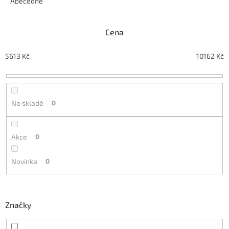
e
Abecedně
n
í
Cena
p
r
o
5613
Kč
10162
Kč
d
u
k
t
Na skladě
0
ů
Akce
0
Novinka
0
Značky