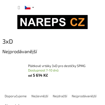
Přejít
NÁKUP
na
obsah
KOŠÍK
3xD
Nejprodávanější
Plátkové vrtáky 3xD pro destičky SPMG
Dostupnost 7-10 dnů
5 614 Kč
od
Ř
a
Doporučujeme
Nejlevnější
Nejdražší
Nejprodávanější
z