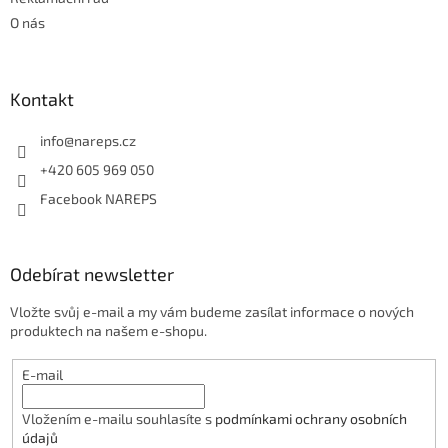
p
O nás
i
s
u
Kontakt
info
@
nareps.cz
+420 605 969 050
Facebook NAREPS
Odebírat newsletter
Vložte svůj e-mail a my vám budeme zasílat informace o nových
produktech na našem e-shopu.
E-mail
Vložením e-mailu souhlasíte s
podmínkami ochrany osobních
údajů