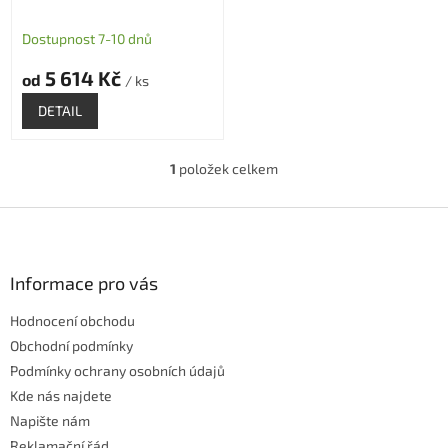
k
t
Dostupnost 7-10 dnů
ů
5 614 Kč
od
/ ks
DETAIL
1
položek celkem
O
v
l
Z
á
á
d
p
a
a
Informace pro vás
c
t
í
Hodnocení obchodu
í
p
r
Obchodní podmínky
v
Podmínky ochrany osobních údajů
k
Kde nás najdete
y
Napište nám
v
ý
Reklamační řád