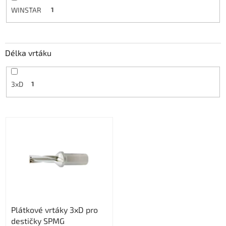
WINSTAR
1
Délka vrtáku
3xD
1
V
ý
p
i
s
p
r
o
Plátkové vrtáky 3xD pro
d
destičky SPMG
u