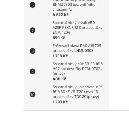
BNMU0303 bez vnitřního
chlazení 7z
4 622 Kč
Soustružnický držák VBD
A25R PSKNR 12 C pro destičky
SNM. 1204
659 Kč
Frézovací hlava D40 A16 Z05
pro destičky LNMU0303
1 738 Kč
Soustružnický nůž SDJCR 1616
H07 pro destičky DCM. 0702..
(pravý)
488 Kč
Soustružnický upichovací nůž
1616 BDKT /R-T2C t max:18
pro destičky TDC.2C (pravý)
1 293 Kč
Z
á
p