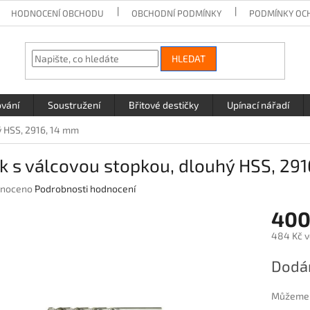
HODNOCENÍ OBCHODU
OBCHODNÍ PODMÍNKY
PODMÍNKY OC
HLEDAT
ování
Soustružení
Břitové destičky
Upínací nářadí
ý HSS, 2916, 14 mm
k s válcovou stopkou, dlouhý HSS, 29
né
noceno
Podrobnosti hodnocení
ení
400
u
484 Kč v
Měrná
Dodán
cena:
ek.
Můžeme d