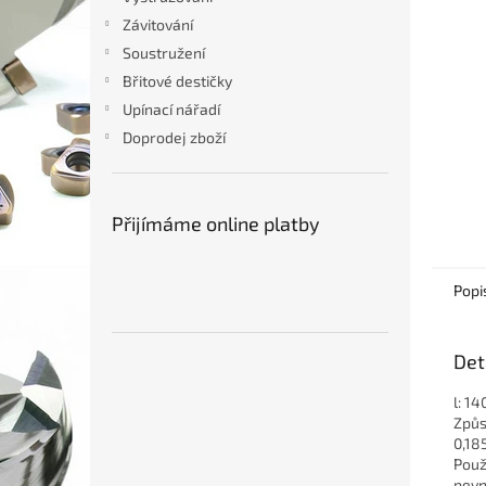
n
Závitování
e
Soustružení
l
Břitové destičky
Upínací nářadí
Doprodej zboží
Přijímáme online platby
Popi
Det
l: 1
Způs
0,18
Použ
pevn