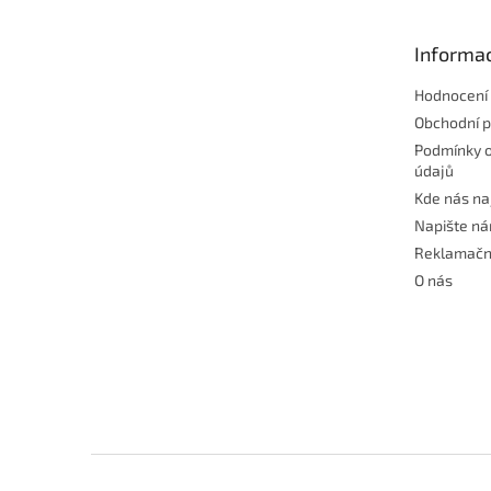
a
t
Informac
í
Hodnocení
Obchodní 
Podmínky 
údajů
Kde nás na
Napište n
Reklamačn
O nás