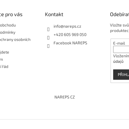
e pro vás
Kontakt
Odebíra
 obchodu
Vložte svů
info
@
nareps.cz
produktec
podmínky
+420 605 969 050
ochrany osobních
Facebook NAREPS
E-mail
jdete
Vložením
ám
údajů
í řád
PŘIHL
NAREPS CZ