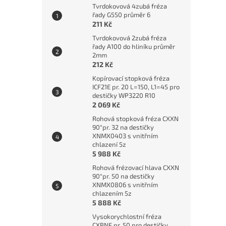
Tvrdokovová 4zubá fréza
řady G550 průměr 6
211 Kč
Tvrdokovová 2zubá fréza
řady A100 do hliníku průměr
2mm
212 Kč
Kopírovací stopková fréza
ICF21E pr. 20 L=150, L1=45 pro
destičky WP3220 R10
2 069 Kč
Rohová stopková fréza CXXN
90°pr. 32 na destičky
XNMX0403 s vnitřním
chlazení 5z
5 988 Kč
Rohová frézovací hlava CXXN
90°pr. 50 na destičky
XNMX0806 s vnitřním
chlazením 5z
5 888 Kč
Vysokorychlostní fréza
CXBNF pr. 50 pro destičky