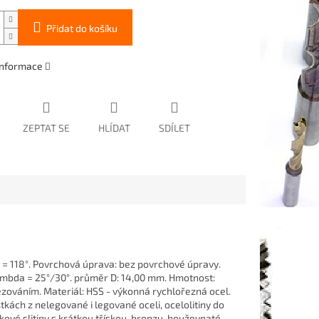
Přidat do košíku
 informace
ZEPTAT SE
HLÍDAT
SDÍLET
on = 118°. Povrchová úprava: bez povrchové úpravy.
ambda = 25°/30°. průměr D: 14,00 mm. Hmotnost:
zováním. Materiál: HSS - výkonná rychlořezná ocel.
tkách z nelegované i legované oceli, ocelolitiny do
kové slitiny s krátkou třískou, bronzu, houževnaté