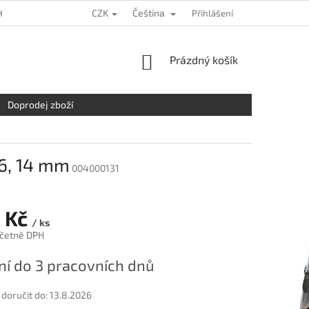
CZK
Čeština
HRANY OSOBNÍCH ÚDAJŮ
KDE NÁS NAJDETE
Přihlášení
NAPIŠTE NÁM
NÁKUPNÍ
Prázdný košík
KOŠÍK
Doprodej zboží
16, 14 mm
004000131
 Kč
/ ks
četně DPH
í do 3 pracovních dnů
oručit do:
13.8.2026