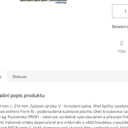
Detailní
TISK
s
Diskuze
ailní popis produktu
40 mm. L: 214 mm. Způsob výroby: V - broušení zplna. Úhel špičky: epsil
ob ostření: Form N - podbroušená kuželová plocha. Úhel šroubovice: l
5 kg. Poznámka: PROFI - nástroje vyráběné vybrušováním a přesným fré
ití: Výkonné vrtáky doporučené pro vrtání děr s větší hloubkou v součás
osti 900 N/mm^2, šedé, temperované i tvárné litiny, spékané oceli, hliní