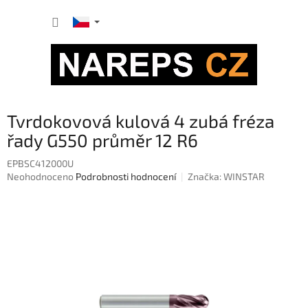
Přejít
NÁKUP
na
obsah
KOŠÍK
Tvrdokovová kulová 4 zubá fréza
řady G550 průměr 12 R6
EPBSC412000U
Průměrné
Neohodnoceno
Podrobnosti hodnocení
Značka:
WINSTAR
hodnocení
produktu
je
0,0
z
5
hvězdiček.