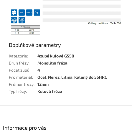
Doplňkové parametry
Kategorie
:
4zubé kulové G550
Druh frézy
:
Monolitní fréza
Počet zubů
:
4
Pro materiál
:
Ocel, Nerez, Litina, Kalený do 55HRC
Průměr frézy
:
12mm
Typ frézy
:
Kulová fréza
Z
á
p
a
Informace pro vás