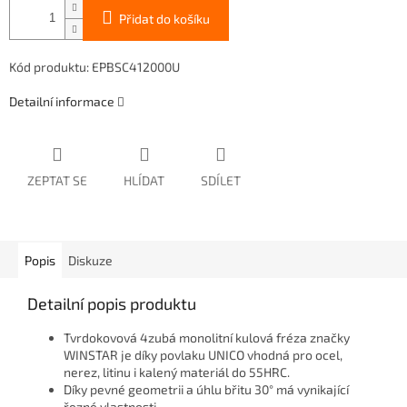
Přidat do košíku
Kód produktu: EPBSC412000U
Detailní informace
ZEPTAT SE
HLÍDAT
SDÍLET
Popis
Diskuze
Detailní popis produktu
Tvrdokovová 4zubá monolitní kulová fréza značky
WINSTAR je díky povlaku UNICO vhodná pro ocel,
nerez, litinu i kalený materiál do 55HRC.
Díky pevné geometrii a úhlu břitu 30° má vynikající
řezné vlastnosti.