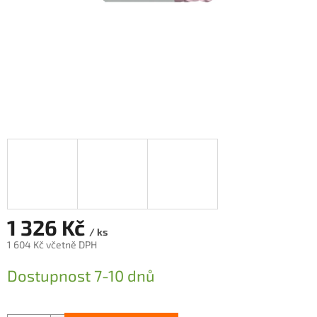
1 326 Kč
/ ks
1 604 Kč včetně DPH
Měrná
Dostupnost 7-10 dnů
cena: