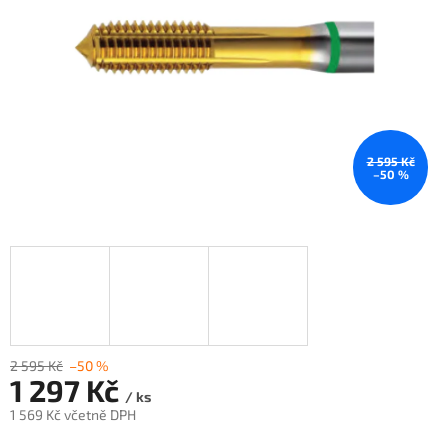
2 595 Kč
–50 %
2 595 Kč
–50 %
1 297 Kč
/ ks
1 569 Kč včetně DPH
Měrná