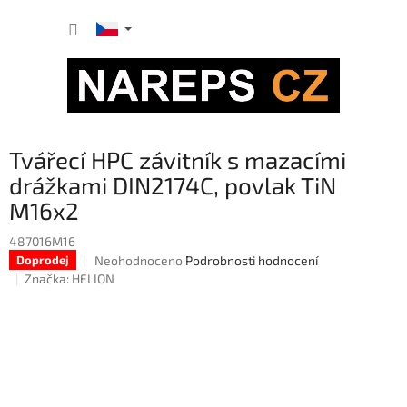
Přejít
NÁKUP
na
obsah
KOŠÍK
Tvářecí HPC závitník s mazacími
drážkami DIN2174C, povlak TiN
M16x2
487016M16
Průměrné
Neohodnoceno
Podrobnosti hodnocení
Doprodej
hodnocení
Značka:
HELION
produktu
je
0,0
z
5
hvězdiček.