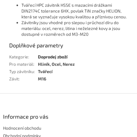
Tvářecí HPC závitník HSSE s mazacími drážkami
DIN2174C tolerance 6HX, povlak TiN značky HELION,
která se vyznačuje vysokou kvalitou a příznivou cenou.
Závitníky jsou vhodné pro slepou i průchozí díru do
materiálu: ocel, nerez, litina i neželezné kovy a jsou
dostupné v rozměrech od M3-M20
Doplňkové parametry
Kategorie
:
Doprodej zboží
Pro materiál
:
Hliník, Ocel, Nerez
Typ závitníku
:
Tvářecí
Závit
:
M16
Z
á
p
a
Informace pro vás
t
Hodnocení obchodu
í
Obchodní podmínky