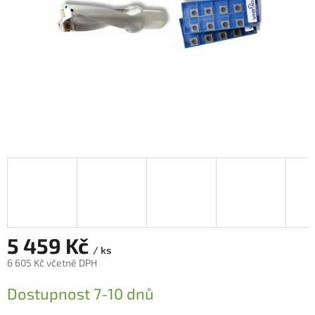
5 459 Kč
/ ks
6 605 Kč včetně DPH
Měrná
Dostupnost 7-10 dnů
cena: