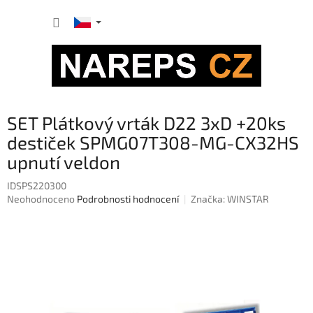
Přejít
NÁKUP
na
obsah
KOŠÍK
SET Plátkový vrták D22 3xD +20ks
destiček SPMG07T308-MG-CX32HS
upnutí veldon
IDSPS220300
Průměrné
Neohodnoceno
Podrobnosti hodnocení
Značka:
WINSTAR
hodnocení
produktu
je
0,0
z
5
hvězdiček.