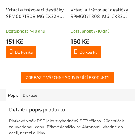
Vrtací a frézovací destičky
Vrtací a frézovací destičky
SPMG07T308 MG CX32HS
SPMG07T308-MG-CX33TX
(ocel, nerez, litina)
(ocel, nerez, litina, kalený
mat.)
Dostupnost 7-10 dnů
Dostupnost 7-10 dnů
151 Kč
160 Kč
Do košíku
Do košíku
ZOBRAZIT VŠECHNY SOUVISEJÍCÍ PRODUKTY
Popis
Diskuze
Detailní popis produktu
Plátkový vrták DSP
jako
zvýhodněný
SET:
těleso
+
20
destiček
za uvedenou cenu.
Břitové
destičky se 4
hranami, v
hodné do
oceli, nerezi a litiny