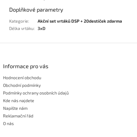
Doplňkové parametry
Kategorie
:
Akční set vrtáků DSP + 20destiček zdarma
Délka vrtáku
:
3xD
Z
á
p
a
Informace pro vás
t
Hodnocení obchodu
í
Obchodní podmínky
Podmínky ochrany osobních údajů
Kde nás najdete
Napište nám
Reklamační řád
O nás