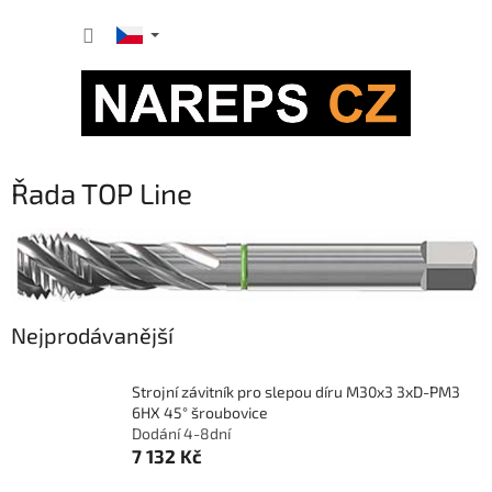
Přejít
NÁKUP
na
obsah
KOŠÍK
Řada TOP Line
Nejprodávanější
Strojní závitník pro slepou díru M30x3 3xD-PM3
6HX 45° šroubovice
Dodání 4-8dní
7 132 Kč