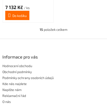
7 132 Kč
/ ks
Do košíku
15
položek celkem
O
v
l
Z
á
á
d
p
a
a
Informace pro vás
c
t
í
Hodnocení obchodu
í
p
r
Obchodní podmínky
v
Podmínky ochrany osobních údajů
k
Kde nás najdete
y
Napište nám
v
ý
Reklamační řád
p
O nás
i