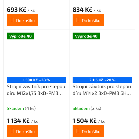
693 Kč
834 Kč
/ ks
/ ks
Do košíku
Do košíku
Výprodej40
Výprodej40
1 594 Kč
–28 %
2 115 Kč
–28 %
Strojní závitník pro slepou
Strojní závitník pro slepou
díru M12x1,75 3xD-PM3
díru M14x2 3xD-PM3 6HX
6HX 45° šroubovice
45° šroubovice
Skladem
(4 ks)
Skladem
(2 ks)
1 134 Kč
1 504 Kč
/ ks
/ ks
Do košíku
Do košíku