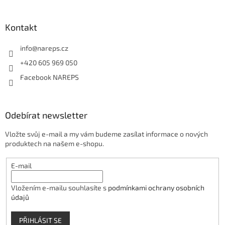
s
u
Kontakt
info
@
nareps.cz
+420 605 969 050
Facebook NAREPS
Odebírat newsletter
Vložte svůj e-mail a my vám budeme zasílat informace o nových
produktech na našem e-shopu.
E-mail
Vložením e-mailu souhlasíte s
podmínkami ochrany osobních
údajů
PŘIHLÁSIT SE