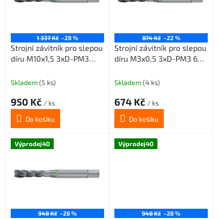
s
p
r
o
1 337 Kč
–28 %
874 Kč
–22 %
Strojní závitník pro slepou
Strojní závitník pro slepou
d
díru M10x1,5 3xD-PM3
díru M3x0,5 3xD-PM3 6HX
u
6HX 45° šroubovice
45° šroubovice
k
t
Skladem
(5 ks)
Skladem
(4 ks)
ů
950 Kč
674 Kč
/ ks
/ ks
Do košíku
Do košíku
Výprodej40
Výprodej40
948 Kč
–28 %
948 Kč
–28 %