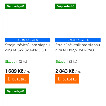
Výprodej40
Výprodej40
2 374 Kč
–28 %
3 998 Kč
–28 %
Strojní závitník pro slepou
Strojní závitník pro slepou
díru M16x2 3xD-PM3 6HX
díru M18x2,5 3xD-PM3
45° šroubovice
6HX 45° šroubovice
Skladem
(2 ks)
Skladem
(2 ks)
1 689 Kč
2 843 Kč
/ ks
/ ks
Do košíku
Do košíku
Výprodej40