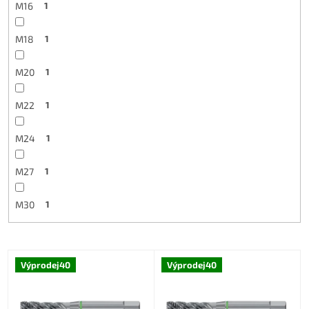
M16
1
M18
1
M20
1
M22
1
M24
1
M27
1
M30
1
V
Výprodej40
Výprodej40
ý
p
i