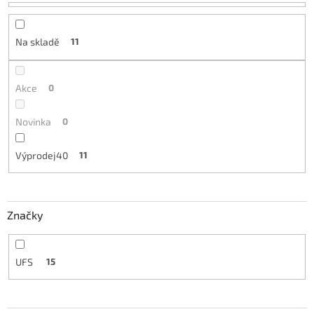
u
k
t
Na skladě
11
ů
Akce
0
Novinka
0
Výprodej40
11
Značky
UFS
15