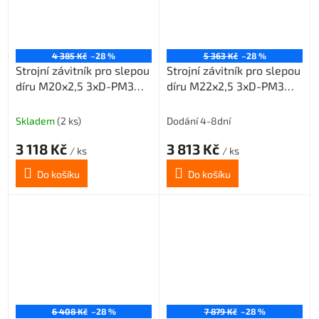
4 385 Kč
–28 %
5 363 Kč
–28 %
Strojní závitník pro slepou
Strojní závitník pro slepou
díru M20x2,5 3xD-PM3
díru M22x2,5 3xD-PM3
6HX 45° šroubovice
6HX 45° šroubovice
Skladem
(2 ks)
Dodání 4-8dní
3 118 Kč
3 813 Kč
/ ks
/ ks
Do košíku
Do košíku
6 408 Kč
–28 %
7 879 Kč
–28 %