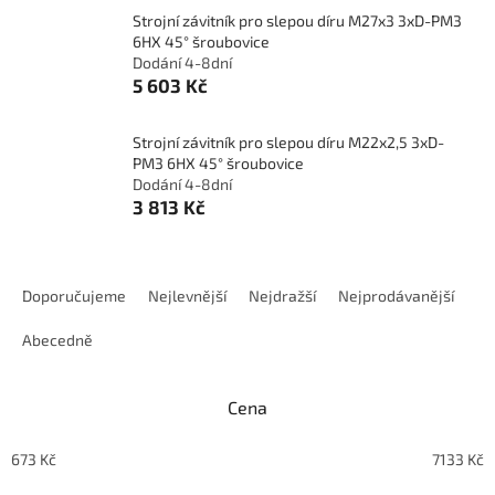
Strojní závitník pro slepou díru M27x3 3xD-PM3
6HX 45° šroubovice
Dodání 4-8dní
5 603 Kč
Strojní závitník pro slepou díru M22x2,5 3xD-
PM3 6HX 45° šroubovice
Dodání 4-8dní
3 813 Kč
Ř
a
Doporučujeme
Nejlevnější
Nejdražší
Nejprodávanější
z
e
Abecedně
n
í
Cena
p
r
o
673
Kč
7133
Kč
d