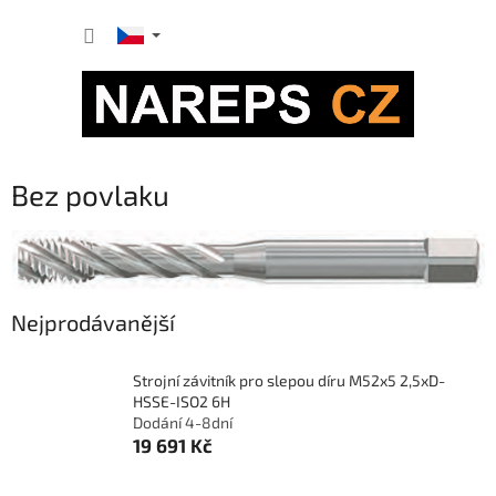
Přejít
NÁKUP
na
obsah
KOŠÍK
Bez povlaku
Nejprodávanější
Strojní závitník pro slepou díru M52x5 2,5xD-
HSSE-ISO2 6H
Dodání 4-8dní
19 691 Kč