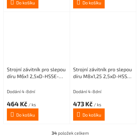
Do košíku
Do košíku
Strojní závitník pro slepou
Strojní závitník pro slepou
díru M6x1 2,5xD-HSSE-
díru M8x1,25 2,5xD-HSSE-
ISO2 6H
ISO2 6H
Dodání 4-8dní
Dodání 4-8dní
464 Kč
473 Kč
/ ks
/ ks
Do košíku
Do košíku
34
položek celkem
O