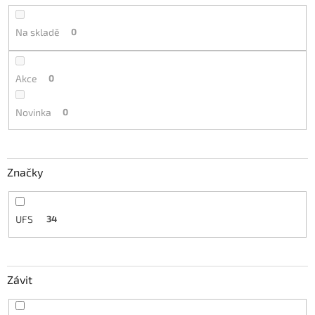
u
k
t
Na skladě
0
ů
Akce
0
Novinka
0
Značky
UFS
34
Závit