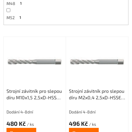
M48
1
M52
1
V
ý
p
i
s
p
r
o
Strojní závitník pro slepou
Strojní závitník pro slepou
d
díru M10x1,5 2,5xD-HSSE-
díru M2x0,4 2,5xD-HSSE-
u
ISO2 6H
ISO2 6H
k
t
Dodání 4-8dní
Dodání 4-8dní
ů
480 Kč
496 Kč
/ ks
/ ks