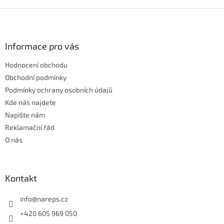
v
l
Z
á
á
d
p
a
a
Informace pro vás
c
t
í
Hodnocení obchodu
í
p
r
Obchodní podmínky
v
Podmínky ochrany osobních údajů
k
Kde nás najdete
y
Napište nám
v
ý
Reklamační řád
p
O nás
i
s
u
Kontakt
info
@
nareps.cz
+420 605 969 050