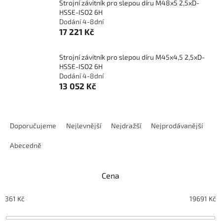
Strojní závitník pro slepou díru M48x5 2,5xD-
HSSE-ISO2 6H
Dodání 4-8dní
17 221 Kč
Strojní závitník pro slepou díru M45x4,5 2,5xD-
HSSE-ISO2 6H
Dodání 4-8dní
13 052 Kč
Ř
a
Doporučujeme
Nejlevnější
Nejdražší
Nejprodávanější
z
e
Abecedně
n
í
Cena
p
r
o
361
Kč
19691
Kč
d