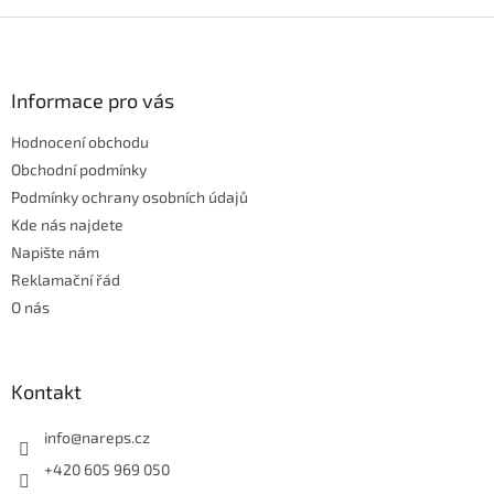
v
l
Z
á
á
d
p
a
a
Informace pro vás
c
t
í
Hodnocení obchodu
í
p
r
Obchodní podmínky
v
Podmínky ochrany osobních údajů
k
Kde nás najdete
y
Napište nám
v
ý
Reklamační řád
p
O nás
i
s
u
Kontakt
info
@
nareps.cz
+420 605 969 050