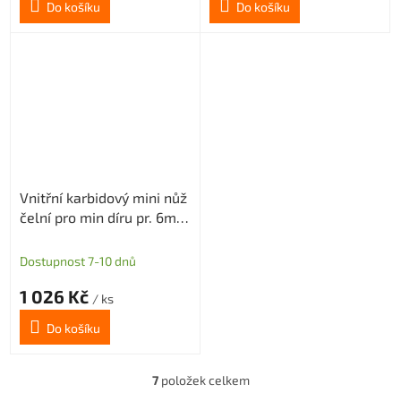
Do košíku
Do košíku
Vnitřní karbidový mini nůž
čelní pro min díru pr. 6mm
(pravý) H2,5
Dostupnost 7-10 dnů
1 026 Kč
/ ks
Do košíku
7
položek celkem
O