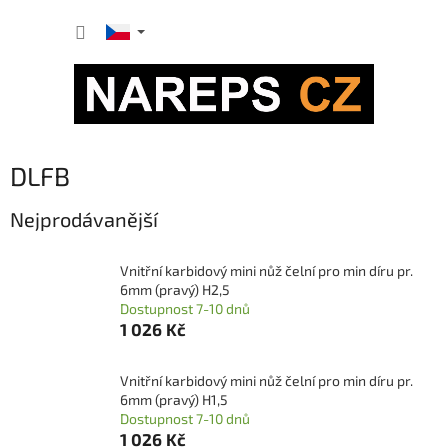
Přejít
NÁKUP
na
obsah
KOŠÍK
DLFB
Nejprodávanější
Vnitřní karbidový mini nůž čelní pro min díru pr.
6mm (pravý) H2,5
Dostupnost 7-10 dnů
1 026 Kč
Vnitřní karbidový mini nůž čelní pro min díru pr.
6mm (pravý) H1,5
Dostupnost 7-10 dnů
1 026 Kč