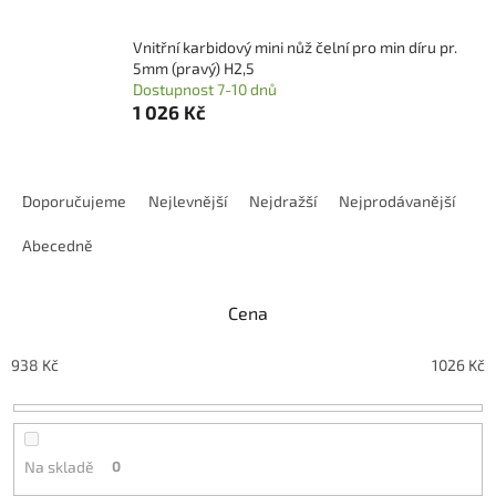
Vnitřní karbidový mini nůž čelní pro min díru pr.
5mm (pravý) H2,5
Dostupnost 7-10 dnů
1 026 Kč
Ř
a
Doporučujeme
Nejlevnější
Nejdražší
Nejprodávanější
z
e
Abecedně
n
í
Cena
p
r
o
938
Kč
1026
Kč
d
u
k
t
Na skladě
0
ů