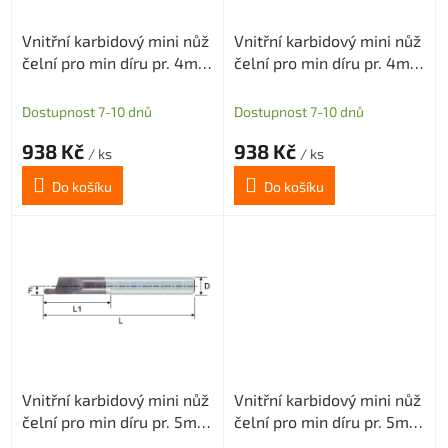
o
Vnitřní karbidový mini nůž
Vnitřní karbidový mini nůž
d
čelní pro min díru pr. 4mm
čelní pro min díru pr. 4mm
u
(pravý) H1,2
(pravý) H1,5
k
t
Dostupnost 7-10 dnů
Dostupnost 7-10 dnů
ů
938 Kč
938 Kč
/ ks
/ ks
Do košíku
Do košíku
Vnitřní karbidový mini nůž
Vnitřní karbidový mini nůž
čelní pro min díru pr. 5mm
čelní pro min díru pr. 5mm
(pravý) H1,2
(pravý) H1,5