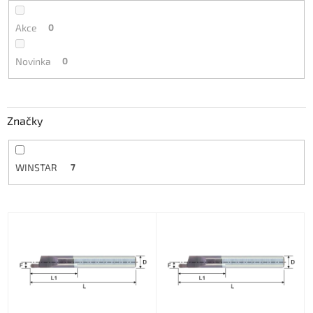
Akce
0
Novinka
0
Značky
WINSTAR
7
V
ý
p
i
s
p
r