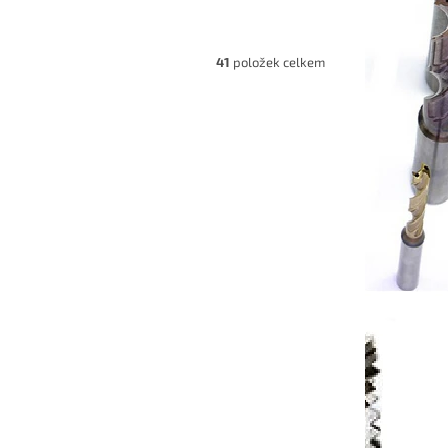
41
položek celkem
050522U
Kód:
DLBSR08051507U
ro
Vnitřní karbidový mini nůž pro
pravý)
minimální průměr díry 2,4mm
(pravý) 7°
7-10 dnů
Dostupnost 7-10 dnů