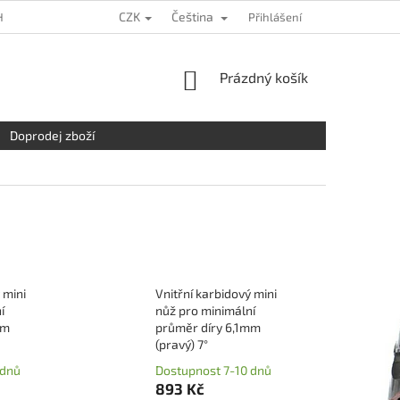
CZK
Čeština
HRANY OSOBNÍCH ÚDAJŮ
KDE NÁS NAJDETE
Přihlášení
NAPIŠTE NÁM
NÁKUPNÍ
Prázdný košík
KOŠÍK
Doprodej zboží
 mini
Vnitřní karbidový mini
í
nůž pro minimální
mm
průměr díry 6,1mm
(pravý) 7°
 dnů
Dostupnost 7-10 dnů
893 Kč