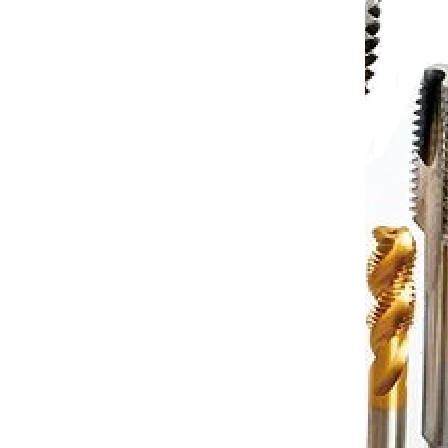
 košíku
813 Kč
Do košíku
/ ks
100522U
Kód:
DLBSR08101507U
ro
Vnitřní karbidový mini nůž pro
(pravý)
minimální průměr díry 2,4mm
(pravý) 7°
7-10 dnů
Dostupnost 7-10 dnů
 košíku
813 Kč
Do košíku
/ ks
091022U
Kód:
DLBSR13100507U