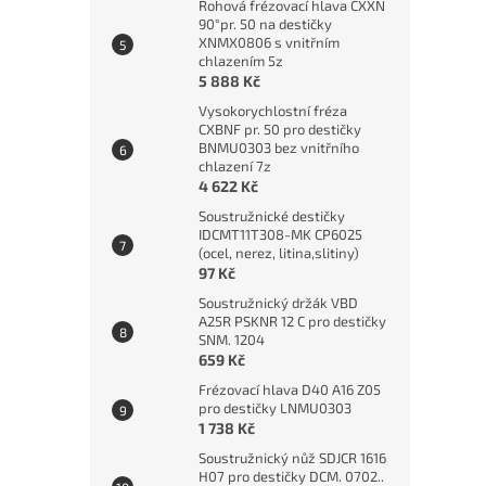
Rohová frézovací hlava CXXN
90°pr. 50 na destičky
XNMX0806 s vnitřním
chlazením 5z
5 888 Kč
Vysokorychlostní fréza
CXBNF pr. 50 pro destičky
BNMU0303 bez vnitřního
chlazení 7z
4 622 Kč
Soustružnické destičky
IDCMT11T308-MK CP6025
Vnitř
(ocel, nerez, litina,slitiny)
mini
97 Kč
22°
Soustružnický držák VBD
A25R PSKNR 12 C pro destičky
SNM. 1204
659 Kč
829
Frézovací hlava D40 A16 Z05
pro destičky LNMU0303
Výpr
1 738 Kč
Soustružnický nůž SDJCR 1616
H07 pro destičky DCM. 0702..