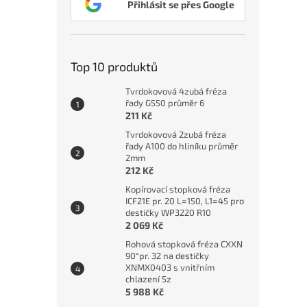
Přihlásit se přes Google
813
Top 10 produktů
Tvrdokovová 4zubá fréza
řady G550 průměr 6
211 Kč
Tvrdokovová 2zubá fréza
řady A100 do hliníku průměr
2mm
212 Kč
Kopírovací stopková fréza
ICF21E pr. 20 L=150, L1=45 pro
Vnitř
destičky WP3220 R10
mini
2 069 Kč
(prav
Rohová stopková fréza CXXN
90°pr. 32 na destičky
XNMX0403 s vnitřním
chlazení 5z
813
5 988 Kč