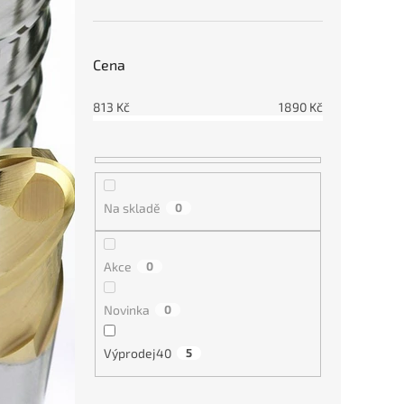
829
Cena
813
Kč
1890
Kč
Na skladě
0
Vnitř
mini
Akce
0
22°
Novinka
0
829
Výprodej40
5