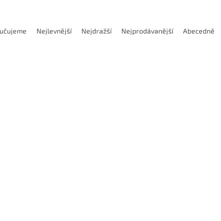
učujeme
Nejlevnější
Nejdražší
Nejprodávanější
Abecedně
Kód:
DLBSR04030522U
Kód:
DLBSR04
ní karbidový mini nůž pro
Vnitřní karbidový mini nůž p
mální průměr díry 1mm (pravý)
minimální průměr díry 1mm (
22°
Dostupnost 7-10 dnů
Dostupnost 