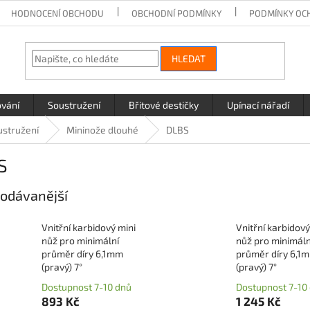
HODNOCENÍ OBCHODU
OBCHODNÍ PODMÍNKY
PODMÍNKY OC
HLEDAT
ování
Soustružení
Břitové destičky
Upínací nářadí
ustružení
Mininože dlouhé
DLBS
S
odávanější
Vnitřní karbidový mini
Vnitřní karbidový
nůž pro minimální
nůž pro minimáln
průměr díry 6,1mm
průměr díry 6,1
(pravý) 7°
(pravý) 7°
Dostupnost 7-10 dnů
Dostupnost 7-10
893 Kč
1 245 Kč