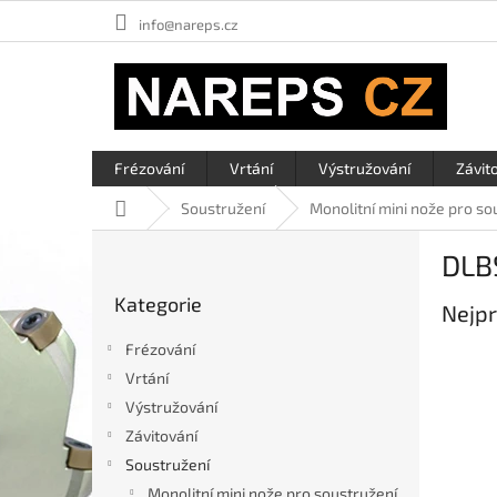
Přejít
info@nareps.cz
na
obsah
Frézování
Vrtání
Výstružování
Závit
Domů
Soustružení
Monolitní mini nože pro so
P
DLB
o
Přeskočit
s
Kategorie
kategorie
Nejpr
t
r
Frézování
a
Vrtání
n
Výstružování
n
í
Závitování
p
Soustružení
a
Monolitní mini nože pro soustružení