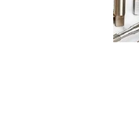
ro
Vnitřní karbidový mini nůž pro
(pravý)
minimální průměr díry 3,1mm
(pravý) 7°
7-10 dnů
Dostupnost 7-10 dnů
 košíku
813 Kč
Do košíku
/ ks
150507U
Kód:
DLBSR13151007U