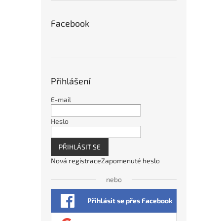
Vnitř
mini
Facebook
22°
829
Přihlášení
E-mail
Heslo
PŘIHLÁSIT SE
Nová registrace
Zapomenuté heslo
nebo
Vnitř
mini
Přihlásit se přes Facebook
(prav