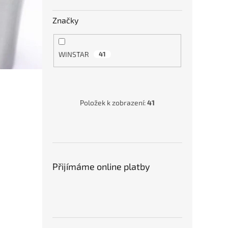
Značky
WINSTAR
41
Vnitř
mini
Položek k zobrazení:
41
22°
829
Přijímáme online platby