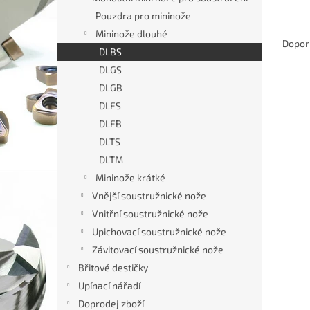
n
Pouzdra pro mininože
e
Ř
Mininože dlouhé
l
a
Dopor
DLBS
z
DLGS
e
V
n
DLGB
ý
í
DLFS
p
p
DLFB
i
r
DLTS
s
o
DLTM
p
d
r
u
Mininože krátké
o
k
Vnější soustružnické nože
d
t
Vnitřní soustružnické nože
u
ů
Upichovací soustružnické nože
Vnitř
k
Závitovací soustružnické nože
mini
t
22°
ů
Břitové destičky
Upínací nářadí
Doprodej zboží