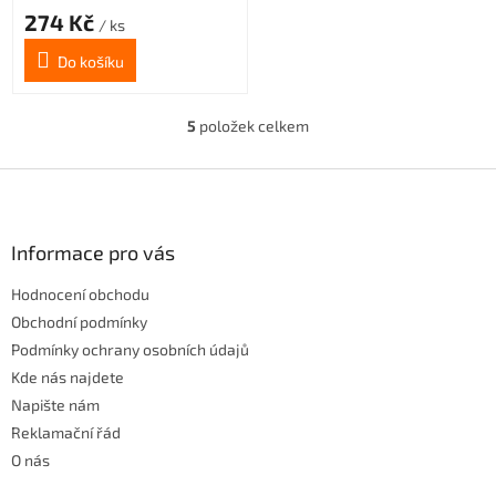
274 Kč
/ ks
Do košíku
5
položek celkem
O
v
l
Z
á
á
d
p
a
a
Informace pro vás
c
t
í
Hodnocení obchodu
í
p
r
Obchodní podmínky
v
Podmínky ochrany osobních údajů
k
Kde nás najdete
y
Napište nám
v
ý
Reklamační řád
p
O nás
i
s