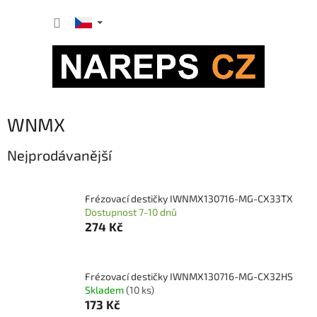
Přejít
NÁKUP
na
obsah
KOŠÍK
WNMX
Nejprodávanější
Frézovací destičky IWNMX130716-MG-CX33TX
Dostupnost 7-10 dnů
274 Kč
Frézovací destičky IWNMX130716-MG-CX32HS
Skladem
(10 ks)
173 Kč