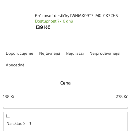
Frézovací destičky IWNMX09T3-MG-CX32HS
Dostupnost 7-10 dnů
139 Kč
Ř
a
Doporučujeme
Nejlevnější
Nejdražší
Nejprodávanější
z
e
Abecedně
n
í
Cena
p
r
o
138
Kč
278
Kč
d
u
k
t
Na skladě
1
ů