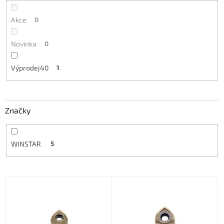
Akce
0
Novinka
0
Výprodej40
1
Značky
WINSTAR
5
V
ý
p
i