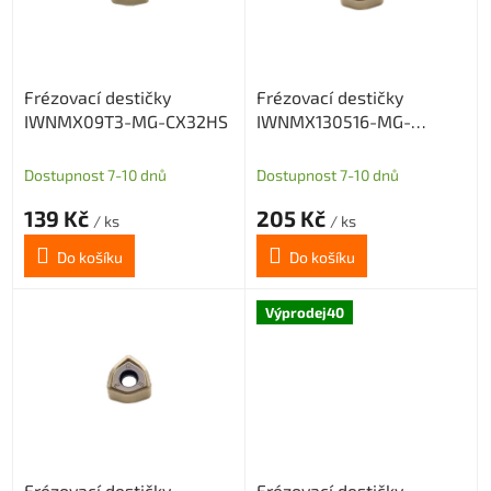
s
p
r
o
Frézovací destičky
Frézovací destičky
d
IWNMX09T3-MG-CX32HS
IWNMX130516-MG-
u
CX32HS
k
t
Dostupnost 7-10 dnů
Dostupnost 7-10 dnů
ů
139 Kč
205 Kč
/ ks
/ ks
Do košíku
Do košíku
Výprodej40
Frézovací destičky
Frézovací destičky